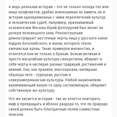
А ведь реальная история – это не только колода тех или
иных конфликтов, удобно извлекаемых из памяти, но и
история одновременных с ними переплетений культур
и человеческих судеб. Например, признаваемый
основателем Москвы Юрий Долгорукий был женат на
дочери половецкого хана. Реконструкции
демонстрируют восточные черты лица у русского князя
Андрея Боголюбского, в жилах которого текла
кипчакская кровь. Таких примеров множество, и
относятся они не только к бракам. Всякая великая и
просто масштабная культура синкретична, вбирает в
себя черты и наследие разных традиций, достижений и
веяний. Она, как правило, многокровна, наглядные
образцы чего - турецкая, русская и
североамериканская культуры. Любой национализм,
выпячивающий какую-то одну составляющую, обедняет
собственную же культуру.
Что же касается истории - так не хочется повторять
миф и превращать в яблоко раздора то, что по природе
своей должно быть благодатным полем совместных
поисков.