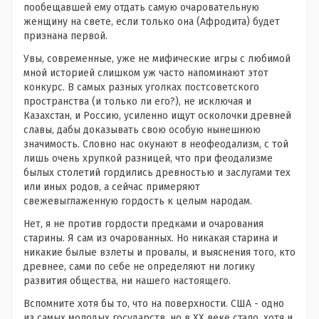
пообещавшей ему отдать самую очаровательную
женщину на свете, если только она (Афродита) будет
признана первой.
Увы, современные, уже не мифические игры с любимой
мной историей слишком уж часто напоминают этот
конкурс. В самых разных уголках постсоветского
пространства (и только ли его?), не исключая и
Казахстан, и Россию, усиленно ищут осколочки древней
славы, дабы доказывать свою особую нынешнюю
значимость. Словно нас окунают в неофеодализм, с той
лишь очень хрупкой разницей, что при феодализме
былых столетий гордились древностью и заслугами тех
или иных родов, а сейчас примеряют
свежевыглаженную гордость к целым народам.
Нет, я не против гордости предками и очарования
старины. Я сам из очарованных. Но никакая старина и
никакие былые взлеты и провалы, и выяснения того, кто
древнее, сами по себе не определяют ни логику
развития общества, ни нашего настоящего.
Вспомните хотя бы то, что на поверхности. США - одно
из самых молодых государств, но в ХХ веке стало, хотя и