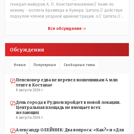
генерал-майором А. П. Константиновичем// Аким по
новому - коллега Архимеда и Кумара. Цитата:// действуя
подкупом членов уездной администрации, о// Цитата://
Последовала спекуляция земельными участками,//
Интересно: - тогда был антикорруционный комитет ???
Все обсуждения
Цитата:/// киргизское население // Казахи. Цитата://
Административный персонал в 1885 году состоял из
уездного начальника, старшего и младшего помощников
Обсуждения
и двух письмоводителей, в уездном управлении
выделились отделы полиции, суда и городской управы.
Имелись уездный и ветеринарный врачи, повивальная
Новые
Популярные
Свободные темы
бабка, фельдшер, открылась аптека.// Областной
акимат - по нынешнему. Цитата:///В честь основателя
Пенсионер едва не перевел мошенникам 4 млн
города Константиновича в Костанае не назвали улицу и
тенге в Костанае
не установили памятник.// vofkakst: Где ономасты,
6 августа 2026 г.
которые топят за возвращение исторических названий?
Какие проблемы, почему кто то должен делать что то за
День города в Рудном пройдет в новой локации.
вас- - выдвинете идею, создайте инициативную группу,
Центральная площадь не вмещает всех
напишите ходатайство в гор.маслихат и без истерик -
желающих
вперёд. Под лежачий камень- вода не потечёт. Насчёт
6 августа 2026 г.
ономастов: - нужны русскоязычные ономасты - я думаю
они найдутся.
Александр ОЛЕЙНИК: Два вопроса: «Как?» и «Для