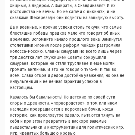
хищным, а лидером. А Эмираты, а Скандинавия? И их
достоинства не вечны. Но не сагами о викингах, и не
сказками Шехерезады они подняты на завидную высоту.
Да и военные, и прочие успехи столь текучи, что самые
блестящие победы предков мало что говорят об иных
временах. Вспомните начало прошлого века. Замкнутая
столетиями Япония после реформ Мейдзи разгромила
колосса-Россию. Славны самураи! Но всего лишь через
три десятка лет «мужицие» Советы сокрушили
самураев, которые не стали трусливее и еще могли
громить англичан. И это не говоря о 1945-м! И так во
всем. Слава отцов и дедов достойна уважения, но она не
индульгенция и не вечная гарантия успехов в
настоящем.
Казалось бы банальность! Но детские по своей сути
споры о древности, «первородстве», о том или ином
наследии превращаются в пороховые бочки, когда
историю, как пресловутое одеяло, пытаются тянуть на
себя и при этом превратить в наскоро ваяемые
пьедестальчики и инструментики для политических игр.
Игр, чреватых большою кровью.