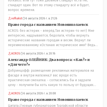
vofkakst: Или тут тоже двойной стандарт есть?Не,
стандарт один. Вот по этому стандарту всё и будет,
вопрос времени.
vofkakst
6 августа 2026 г. в 21:26
Право города с названием Новониколаевск
ACROS: без истерик - вперёд.Так истерик-то нет) Мне
интересно, надрываются, бедолаги, чтобы вернуть
исторические названия городам и весям. Вернут ли
переименованному кОстанаю историческое имя? Ведь
для этого же эти она.. ономасты существуют)) Или тут
ACROS
6 августа 2026 г. в 20:16
тоже двойной стандарт есть?
Александр ОЛЕЙНИК: Два вопроса: «Как?» и
«Для чего?»
Добринцофф: размещение рекламных материалов на
фасаде и внутри магазина,У вас вроде есть
практическая смекалка: - согласились бы и задрали
цену - получили бы хоть какую то пользу от будущих
депутатов, как говориться- с паршивой овцы хоть
ACROS
6 августа 2026 г. в 20:08
шерсти клок, тем более эта тётенька платила бы не со
своего кармана, а с халявных, партийных денег.- думаю
Право города с названием Новониколаевск
сильно не торговалась бы.
Цитата://новым губернатором Тургайской области