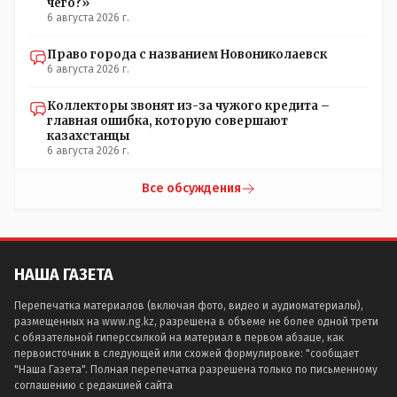
чего?»
6 августа 2026 г.
Право города с названием Новониколаевск
6 августа 2026 г.
Коллекторы звонят из-за чужого кредита –
главная ошибка, которую совершают
казахстанцы
6 августа 2026 г.
Все обсуждения
НАША ГАЗЕТА
Перепечатка материалов (включая фото, видео и аудиоматериалы),
размещенных на www.ng.kz, разрешена в объеме не более одной трети
с обязательной гиперссылкой на материал в первом абзаце, как
первоисточник в следующей или схожей формулировке: "сообщает
"Наша Газета". Полная перепечатка разрешена только по письменному
соглашению с редакцией сайта