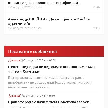
правил езды в колонне оштрафовали
участников соревнований в Аркалыке
6 августа 2026 г. в 15:57
507
Александр ОЛЕЙНИК: Два вопроса: «Как?» и
«Для чего?»
6 августа 2026 г. в 14:32
365
Последние сообщения
maxsaf
7 августа 2026 г. в 01:58
Пенсионер едва не перевел мошенникам 4 млн
тенге в Костанае
Под предлогом выплаты компенсации за ранее
приобретенные биодобавкиПоходу полная история
интереснее, чем кажется.
maxsaf
7 августа 2026 г. в 01:55
Право города с названием Новониколаевск