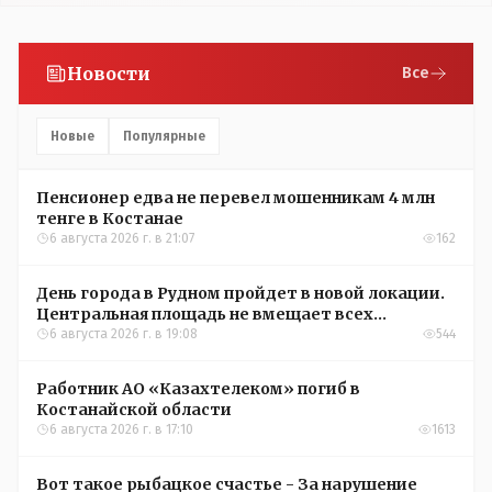
Новости
Все
Новые
Популярные
Пенсионер едва не перевел мошенникам 4 млн
тенге в Костанае
6 августа 2026 г. в 21:07
162
День города в Рудном пройдет в новой локации.
Центральная площадь не вмещает всех
желающих
6 августа 2026 г. в 19:08
544
Работник АО «Казахтелеком» погиб в
Костанайской области
6 августа 2026 г. в 17:10
1613
Вот такое рыбацкое счастье - За нарушение