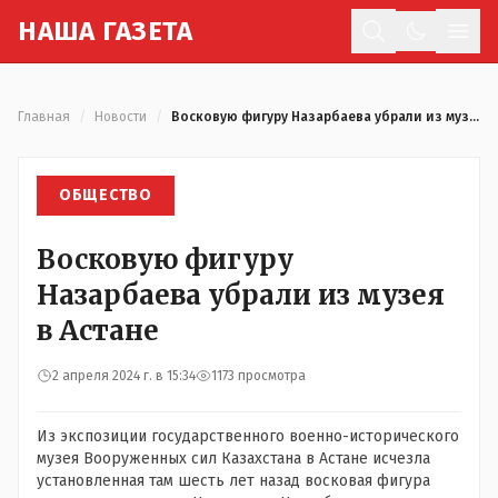
Н
АША
Г
АЗЕТА
Отк
Главная
/
Новости
/
Восковую фигуру Назарбаева убрали из музея в Астане
ОБЩЕСТВО
Восковую фигуру
Назарбаева убрали из музея
в Астане
2 апреля 2024 г. в 15:34
1173 просмотра
Из экспозиции государственного военно-исторического
музея Вооруженных сил Казахстана в Астане исчезла
установленная там шесть лет назад восковая фигура