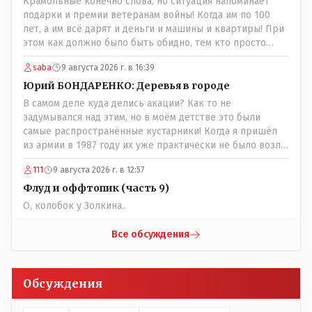
Крамольные конечно слова, но ситуация напоминает
подарки и премии ветеранам войны! Когда им по 100
лет, а им всё дарят и деньги и машины и квартиры! При
этом как должно было быть обидно, тем кто просто
выживал в эти годы отказывая себе во всём и работая
saba
9 августа 2026 г. в 16:39
для фронта! Не всем повезло и получить медаль" За
доблестный труд в годы ВОВ", там хоть какие то льготы
Юрий БОНДАРЕНКО: Деревья в городе
были! А тут? Может всё таки стоит оценивать по
В самом деле куда делись акации? Как то не
степени заинтересованности в высшем образовании, а
задумывался над этим, но в моём детстве это были
не по степени того , как тебе не повезло в жизни?
самые распространённые кустарники! Когда я пришёл
из армии в 1987 году их уже практически не было возле
родительского дома по улице Амангельды! А что
111
9 августа 2026 г. в 12:57
случилось то, с целым видом кустарника?
Флуд и оффтопик (часть 9)
О, колобок у Золкина..
Все обсуждения
Обсуждения