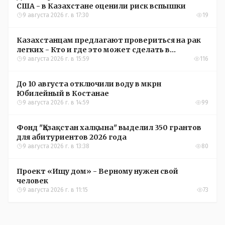
США - в Казахстане оценили риск вспышки
9 августа 2026 г. в 17:30
19
Казахстанцам предлагают провериться на рак
легких - Кто и где это может сделать в
Костанайской области
9 августа 2026 г. в 15:59
116
До 10 августа отключили воду в мкрн
Юбилейный в Костанае
9 августа 2026 г. в 14:59
99
Фонд "Қазақстан халқына" выделил 350 грантов
для абитуриентов 2026 года
9 августа 2026 г. в 13:38
80
Проект «Ищу дом» - Верному нужен свой
человек
9 августа 2026 г. в 11:15
73