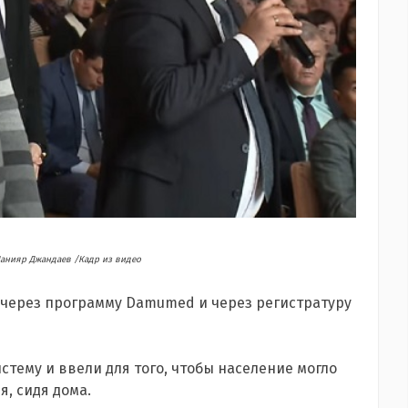
 Данияр Джандаев /Кадр из видео
 через программу
Damumed
и через регистратуру
истему и ввели для того, чтобы население могло
я, сидя дома.