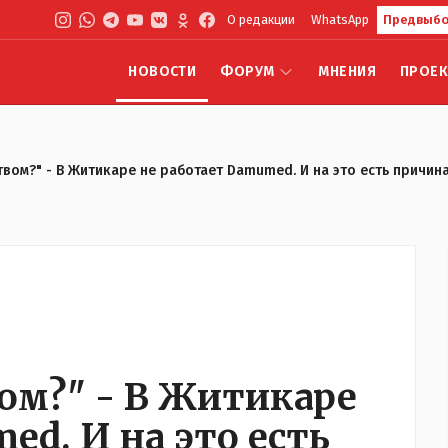
О редакции
WhatsApp
Предвыбо
НОВОСТИ
ФОРУМ
МНЕНИЯ
ПРОЕ
вом?" - В Житикаре не работает Damumed. И на это есть причин
ом?" - В Житикаре
ed. И на это есть