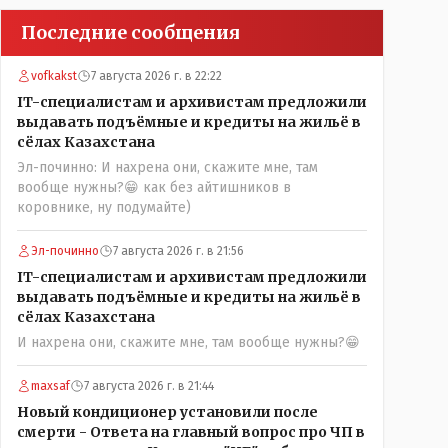
Последние сообщения
vofkakst
7 августа 2026 г. в 22:22
IT-специалистам и архивистам предложили
выдавать подъёмные и кредиты на жильё в
сёлах Казахстана
Эл-починно: И нахрена они, скажите мне, там
вообще нужны?😁 как без айтишников в
коровнике, ну подумайте)
Эл-починно
7 августа 2026 г. в 21:56
IT-специалистам и архивистам предложили
выдавать подъёмные и кредиты на жильё в
сёлах Казахстана
И нахрена они, скажите мне, там вообще нужны?😁
maxsaf
7 августа 2026 г. в 21:44
Новый кондиционер установили после
смерти - Ответа на главный вопрос про ЧП в