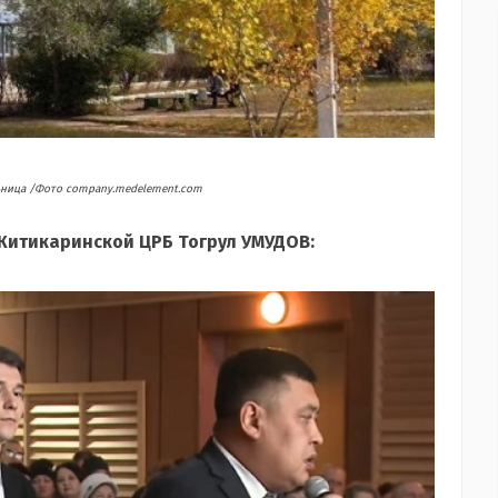
ница /Фото company.medelement.com
Житикаринской ЦРБ Тогрул УМУДОВ: