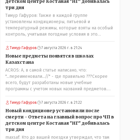
детском центре Костаная "НГ" добивалась
три дня
Тимур Гафуров: Также в каждой группе
установлены кондиционеры, питьевой и
температурный режимы, которые взяты на особый
контроль, учитывая погодные условия в это
лето.Мы решили. что это - противоречие. Вы
считаете иначе?Ну тут противоречия нет. Этот
Тимур Гафуров
7 августа 2026 г. в 21:24
комментарий прозвучал на следующий день после
Новые предметы появятся в школах
трагедии, то есть 29 июля, когда спешно
Казахстана
установили и воду, и новые кондиционеры, и
ACROS: А, в самой статье написано, что:
впервые поставили температурный режим на
"...переименовали...//" - где правильно ???Скорее
контроль. То есть первая часть - информация до
всего, будут разработаны новые учебные
трагедии, вторая часть - информация после
программы с учетом новых названий предметов.
трагедии, когда все уже было исправлено.
Так что предметы - новые. Хоть и
переименованные)
Тимур Гафуров
7 августа 2026 г. в 21:22
Новый кондиционер установили после
смерти - Ответа на главный вопрос про ЧП в
детском центре Костаная "НГ" добивалась
три дня
maxsaf: Кто до вашей поездки утверждал, что там