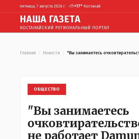
⛅
+
17
°
пятница, 7 августа 2026 г.
Костанай
Н
АША
Г
АЗЕТА
КОСТАНАЙСКИЙ РЕГИОНАЛЬНЫЙ ПОРТАЛ
Главная
/
Новости
/
"Вы занимаетесь очковтирательст
ОБЩЕСТВО
"Вы занимаетесь
очковтирательств
не работает Damum