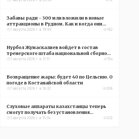
кредиты на жильё в сёлах Казахстана
7 августа 2026 г. в 20:56
72
Забавы ради - 300 млн вложили в новые
аттракционы в Рудном. Как и когда они
окупятся?
7 августа 2026 г. в 19:00
162
Нурбол Жумаскалиев войдет в состав
тренерского штаба национальной сборной
Казахстана по футболу
7 августа 2026 г. в 17:11
154
Возвращение жары: будет 40 по Цельсию. О
погоде в Костанайской области
7 августа 2026 г. в 16:32
206
Слуховые аппараты казахстанцы теперь
смогут получать без установления
инвалидности
7 августа 2026 г. в 15:34
232