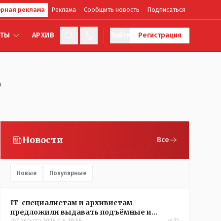
рная реклама
Реклама
Сообщить новость
Подписаться
КТЫ
АРХИВ
Войти
Регистрация
а
Новости
Все
Новые
Популярные
IT-специалистам и архивистам
предложили выдавать подъёмные и