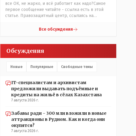
все ОК, не жарко, и всё работает как надо?Самое
первое сообщение читайте - ссылка есть в этой
статье. Правозащитный центр, ссылаясь на
обсуждение сотрудников интерната в рабочем
чате, которые прислали ему в виде
Все обсуждения
аудиосообщений, пишет, что воспитатели долго
добивались установки кондиционеров в
помещениях, где есть дети, однако к настоящему
Обсуждения
времени их установили только в помещениях,
предназначенных для административно-
управленческого персонала. И Также в каждой
Новые
Популярные
Свободные темы
группе установлены кондиционеры, питьевой и
температурный режимы, которые взяты на особый
контроль, учитывая погодные условия в это лето.
IT-специалистам и архивистам
Мы решили. что это - противоречие. Вы считаете
предложили выдавать подъёмные и
иначе?
кредиты на жильё в сёлах Казахстана
7 августа 2026 г.
Забавы ради - 300 млн вложили в новые
аттракционы в Рудном. Как и когда они
окупятся?
7 августа 2026 г.