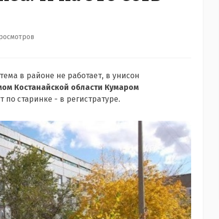
просмотров
стема
в районе
не работает,
в унисон
мом Костанайской области Кумаром
т по старинке - в регистратуре.