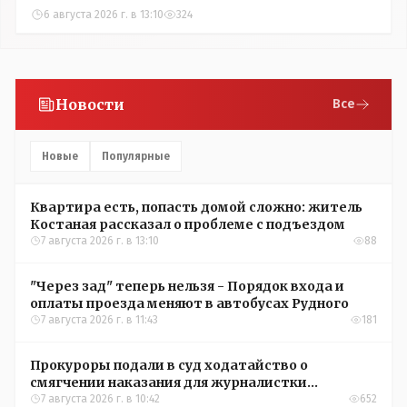
6 августа 2026 г. в 13:10
324
Новости
Все
Новые
Популярные
Квартира есть, попасть домой сложно: житель
Костаная рассказал о проблеме с подъездом
7 августа 2026 г. в 13:10
88
"Через зад" теперь нельзя - Порядок входа и
оплаты проезда меняют в автобусах Рудного
7 августа 2026 г. в 11:43
181
Прокуроры подали в суд ходатайство о
смягчении наказания для журналистки
Александры Алёховой
7 августа 2026 г. в 10:42
652