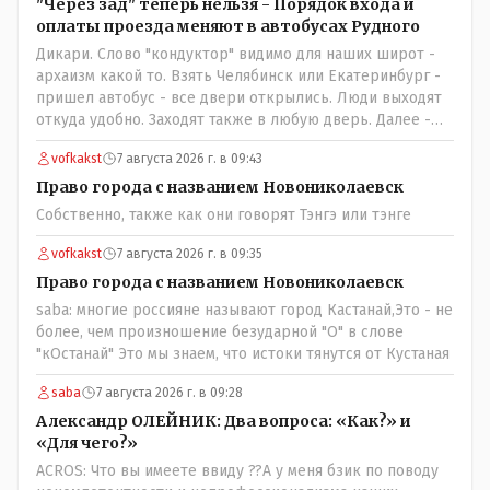
"Через зад" теперь нельзя - Порядок входа и
оплаты проезда меняют в автобусах Рудного
Дикари. Слово "кондуктор" видимо для наших широт -
архаизм какой то. Взять Челябинск или Екатеринбург -
пришел автобус - все двери открылись. Люди выходят
откуда удобно. Заходят также в любую дверь. Далее -
либо платишь сам (у каждой двери есть валидатор),
vofkakst
7 августа 2026 г. в 09:43
либо кондуктор подойдет с терминалом. Водитель
разгружен от вопросов оплаты, полностью
Право города с названием Новониколаевск
сконцентрировавшись на управлении автобусом.
Собственно, также как они говорят Тэнгэ или тэнге
Кондуктор - помимо удобства - несомненно рабочие
места. Сколько людей можно трудоустроить? Но зачем,
vofkakst
7 августа 2026 г. в 09:35
когда водитель должен и на дорогу смотреть, и оплату
Право города с названием Новониколаевск
контролировать , и (в редких случаях оплаты наличкой)
saba: многие россияне называют город Кастанай,Это - не
сдачу выдавать. У нас прогресс почему-то идет с
более, чем произношение безударной "О" в слове
регрессом рука об руку. Любую хорошую задумку
"кОстанай" Это мы знаем, что истоки тянутся от Кустаная
умудряемся похерить(
saba
7 августа 2026 г. в 09:28
Александр ОЛЕЙНИК: Два вопроса: «Как?» и
«Для чего?»
ACROS: Что вы имеете ввиду ??А у меня бзик по поводу