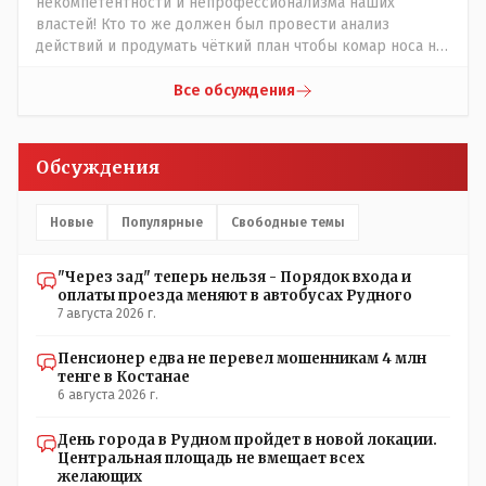
некомпетентности и непрофессионализма наших
властей! Кто то же должен был провести анализ
действий и продумать чёткий план чтобы комар носа не
подточил! Но тут явно спешили, а в аналитическом
центре либо кто то из родственников сидит, либо
Все обсуждения
ведущий специалист на Мальдивы уехал, либо всё
вместе! Пока прокатывает по вышеизложенным Вами
причинам, просто обстоятельства немного меняются по
Обсуждения
сравнению с Назарбаевскими временами, власти
решили пощупать кошелёк населения, а это уже
неизвестная в уравнении взаимоотношений власти и
Новые
Популярные
Свободные темы
народа! Тут бы как раз специалист-аналитик и
пригодился бы!
"Через зад" теперь нельзя - Порядок входа и
оплаты проезда меняют в автобусах Рудного
7 августа 2026 г.
Пенсионер едва не перевел мошенникам 4 млн
тенге в Костанае
6 августа 2026 г.
День города в Рудном пройдет в новой локации.
Центральная площадь не вмещает всех
желающих