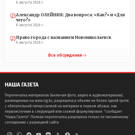
6 августа 2026 г.
Александр ОЛЕЙНИК: Два вопроса: «Как?» и «Для
чего?»
6 августа 2026 г.
Право города с названием Новониколаевск
6 августа 2026 г.
Все обсуждения
НАША ГАЗЕТА
Перепечатка материалов (включая фото, видео и аудиоматериалы),
размещенных на www.ng.kz, разрешена в объеме не более одной трети
с обязательной гиперссылкой на материал в первом абзаце, как
первоисточник в следующей или схожей формулировке: "сообщает
"Наша Газета". Полная перепечатка разрешена только по письменному
соглашению с редакцией сайта