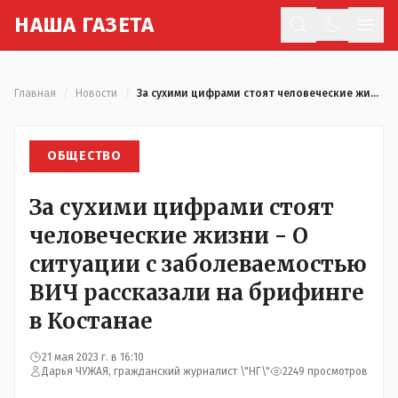
Н
АША
Г
АЗЕТА
Отк
Главная
/
Новости
/
За сухими цифрами стоят человеческие жизни - О ситуации с заболеваемостью ВИЧ рассказали на брифинге в Костанае
ОБЩЕСТВО
За сухими цифрами стоят
человеческие жизни - О
ситуации с заболеваемостью
ВИЧ рассказали на брифинге
в Костанае
21 мая 2023 г. в 16:10
Дарья ЧУЖАЯ, гражданский журналист \"НГ\"
2249 просмотров