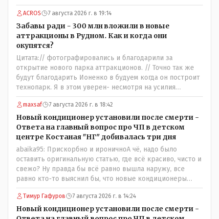
- 138 человек в день - такая должна быть средняя
ACROS
7 августа 2026 г. в 19:14
посещаемость этих атракционов и только лишь для
того что бы "отбить" стоимость оборудования,
Забавы ради - 300 млн вложили в новые
прибавьте сюда ещё :- зарплата персонала, налоги,
аттракционы в Рудном. Как и когда они
амортизация оборудования, его техобслуживание,
окупятся?
покупка запчастей, электроэнергия, накладные и другие
Цитата:// фотографировались и благодарили за
непредвиденные расходы.
открытие нового парка аттракционов. // Точно так же
будут благодарить Ионенко в будуем когда он построит
технопарк. Я в этом уверен- несмотря на усилия
некоего блогера и примкнувших к нему кучки
maxsaf
7 августа 2026 г. в 18:42
рудненских манкуртов. По традиции нашего пенсионера
завершу строками из советской песни: "...это наша с
Новый кондиционер установили после смерти -
тобою страна- это наша с тобой биография...."
Ответа на главный вопрос про ЧП в детском
центре Костаная "НГ" добивалась три дня
abaika95: Прискорбно и ироничноА чё, надо было
оставить оригинальную статью, где всё красиво, чисто и
свежо? Ну правда бы всё равно вышла наружу, все
равно кто-то выяснил бы, что новые кондиционеры
установлены ПОСЛЕ смерти ребенка. Или тебе такой
Тимур Гафуров
7 августа 2026 г. в 14:24
вариант не нравится? Ты вообще на чьей стороне в этой
истории? Прискорбно и иронично то, что кондиционеры
Новый кондиционер установили после смерти -
заменили после происшествия, и уже после этого
Ответа на главный вопрос про ЧП в детском