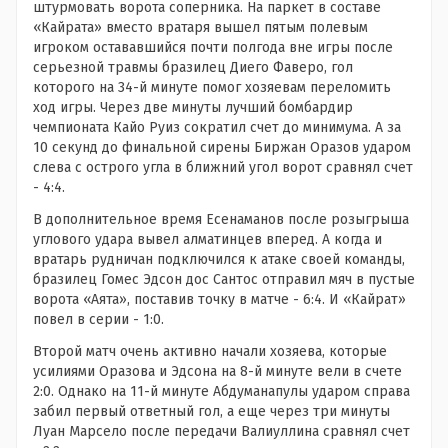
штурмовать ворота соперника. На паркет в составе
«Кайрата» вместо вратаря вышел пятым полевым
игроком остававшийся почти полгода вне игры после
серьезной травмы бразилец Диего Фаверо, гол
которого на 34-й минуте помог хозяевам переломить
ход игры. Через две минуты лучший бомбардир
чемпионата Кайо Руиз сократил счет до минимума. А за
10 секунд до финальной сирены Биржан Оразов ударом
слева с острого угла в ближний угол ворот сравнял счет
- 4:4.
В дополнительное время Есенаманов после розыгрыша
углового удара вывел алматинцев вперед. А когда и
вратарь рудничан подключился к атаке своей команды,
бразилец Гомес Эдсон дос Сантос отправил мяч в пустые
ворота «Аята», поставив точку в матче - 6:4. И «Кайрат»
повел в серии - 1:0.
Второй матч очень активно начали хозяева, которые
усилиями Оразова и Эдсона на 8-й минуте вели в счете
2:0. Однако на 11-й минуте Абдуманапулы ударом справа
забил первый ответный гол, а еще через три минуты
Луан Марсело после передачи Валиуллина сравнял счет