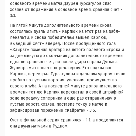
основного времени матча Даурен Турсагулов спас
хозяев от поражения в основное время, сравняв счет -
3:3.
На пятой минуте дополнительного времени снова
состоялась дуэль Игита - Карпюк на этот раз на дабл-
пенальти, и снова победителем вышел Карпюк,
выведший «Аят» вперед. После пропущенного гола
«Кайрат» поменял вратаря на пятого полевого игрока и
за две минуты до окончания дополнительного времени
едва не сравнял счет, но после удара справа Дугласа
Жуниора мяч попал в перекладину. Его подхватил
Карпюк, переиграл Турсагулова и дальним ударом точно
пробил по пустым воротам, увеличив преимущество
своего клуба. А на последней минуте дополнительного
времени тот же Карпюк перехватил в своей штрафной
зоне передачу соперника и еще раз отправил мяч в
пустые ворота хозяев, поставив точку в матче и
зафиксировав поражение «Кайрата» - 3:6.
Счет в финальной серии сравнялся - 1:1, а продолжится
она двумя матчами в Рудном.