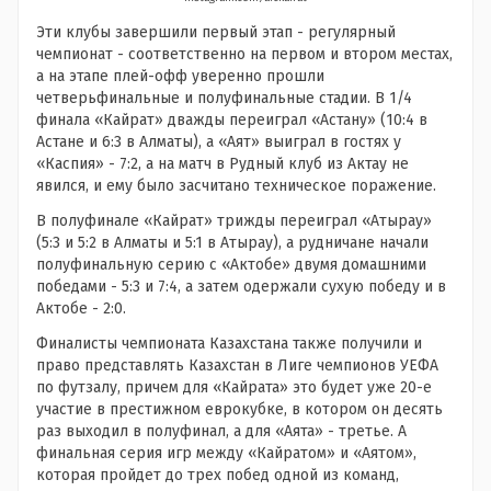
Эти клубы завершили первый этап - регулярный
чемпионат - соответственно на первом и втором местах,
а на этапе плей-офф уверенно прошли
четверьфинальные и полуфинальные стадии. В 1/4
финала «Кайрат» дважды переиграл «Астану» (10:4 в
Астане и 6:3 в Алматы), а «Аят» выиграл в гостях у
«Каспия» - 7:2, а на матч в Рудный клуб из Актау не
явился, и ему было засчитано техническое поражение.
В полуфинале «Кайрат» трижды переиграл «Атырау»
(5:3 и 5:2 в Алматы и 5:1 в Атырау), а рудничане начали
полуфинальную серию с «Актобе» двумя домашними
победами - 5:3 и 7:4, а затем одержали сухую победу и в
Актобе - 2:0.
Финалисты чемпионата Казахстана также получили и
право представлять Казахстан в Лиге чемпионов УЕФА
по футзалу, причем для «Кайрата» это будет уже 20-е
участие в престижном еврокубке, в котором он десять
раз выходил в полуфинал, а для «Аята» - третье. А
финальная серия игр между «Кайратом» и «Аятом»,
которая пройдет до трех побед одной из команд,