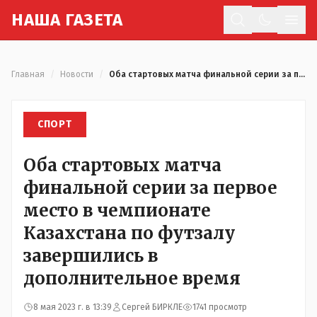
Н
АША
Г
АЗЕТА
Отк
Главная
/
Новости
/
Оба стартовых матча финальной серии за первое место в чемпионате Казахстана по футзалу завершились в дополнительное время
СПОРТ
Оба стартовых матча
финальной серии за первое
место в чемпионате
Казахстана по футзалу
завершились в
дополнительное время
8 мая 2023 г. в 13:39
Сергей БИРКЛЕ
1741 просмотр