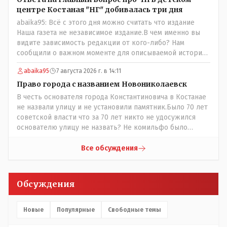
пустили журналистов посмотреть, типа у нас всё
центре Костаная "НГ" добивалась три дня
хорошо, смотрите, мальчик просто больной был.
abaika95: Всё с этого дня можно считать что издание
Наша газета не независимое издание.В чем именно вы
видите зависимость редакции от кого-либо? Нам
сообщили о важном моменте для описываемой истории.
И редакция отреагировала бы дополнительным
abaika95
7 августа 2026 г. в 14:11
исследованием на такие вопрос от любого читателя.
Писать "как надо" редакция не будет. Но мы будем
Право города с названием Новониколаевск
публиковать полную и объективную информацию. А
В честь основателя города Константиновича в Костанае
потом продолжать тему. если выяснятся новые
не назвали улицу и не установили памятник.Было 70 лет
обстоятельства.
советской власти что за 70 лет никто не удосужился
основателю улицу не назвать? Не комильфо было
генерал-губернаторам улицы дарить? При СССР что то
знали о нем такое нехорошее? Ну и сейчас значит не
Все обсуждения
надо. Обойдёмся как-нибудь vofkakst: Где ономасты,
которые топят за возвращение исторических
названийТак вернули же историческое Кустанай
Обсуждения
коренное название городишка
Новые
Популярные
Свободные темы