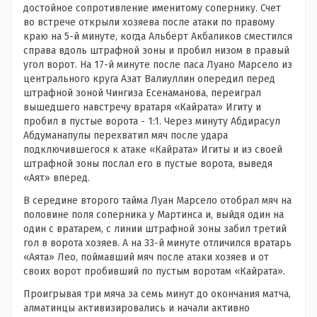
достойное сопротивление именитому сопернику. Счет
во встрече открыли хозяева после атаки по правому
краю на 5-й минуте, когда Альберт Акбаликов сместился
справа вдоль штрафной зоны и пробил низом в правый
угол ворот. На 17-й минуте после паса Луано Марсело из
центрального круга Азат Валиуллин опередил перед
штрафной зоной Чингиза Есенаманова, переиграл
вышедшего навстречу вратаря «Кайрата» Игиту и
пробил в пустые ворота - 1:1. Через минуту Абдирасул
Абдуманапулы перехватил мяч после удара
подключившегося к атаке «Кайрата» Игиты и из своей
штрафной зоны послал его в пустые ворота, выведя
«Аят» вперед.
В середине второго тайма Луан Марсело отобрал мяч на
половине поля соперника у Мартинса и, выйдя один на
один с вратарем, с линии штрафной зоны забил третий
гол в ворота хозяев. А на 33-й минуте отличился вратарь
«Аята» Лео, поймавший мяч после атаки хозяев и от
своих ворот пробивший по пустым воротам «Кайрата».
Проигрывая три мяча за семь минут до окончания матча,
алматинцы активизировались и начали активно