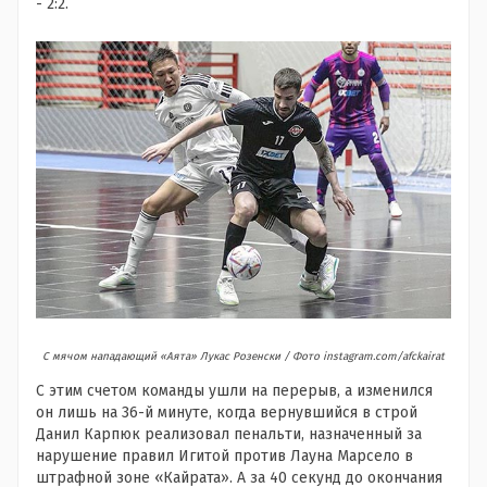
- 2:2.
С мячом нападающий «Аята» Лукас Розенски / Фото instagram.com/afckairat
С этим счетом команды ушли на перерыв, а изменился
он лишь на 36-й минуте, когда вернувшийся в строй
Данил Карпюк реализовал пенальти, назначенный за
нарушение правил Игитой против Лауна Марсело в
штрафной зоне «Кайрата». А за 40 секунд до окончания