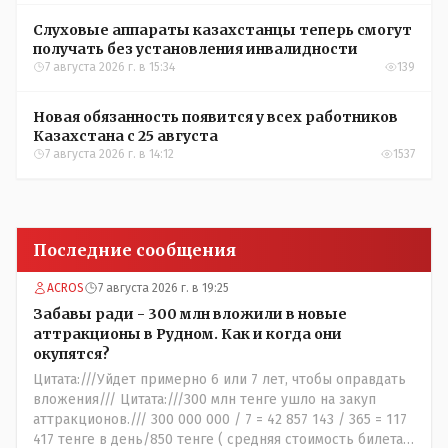
Слуховые аппараты казахстанцы теперь смогут
получать без установления инвалидности
7 августа 2026 г. в 15:34
139
Новая обязанность появится у всех работников
Казахстана с 25 августа
7 августа 2026 г. в 14:12
1537
Последние сообщения
ACROS
7 августа 2026 г. в 19:25
Забавы ради - 300 млн вложили в новые
аттракционы в Рудном. Как и когда они
окупятся?
Цитата:///Уйдет примерно 6 или 7 лет, чтобы оправдать
вложения/// Цитата:///300 млн тенге ушло на закуп
аттракционов./// 300 000 000 / 7 = 42 857 143 / 365 = 117
417 тенге в день/850 тенге ( средняя стоимость билета)