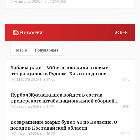
4 августа 2026 г. в 21:23
356
Новости
Все
Новые
Популярные
Забавы ради - 300 млн вложили в новые
аттракционы в Рудном. Как и когда они
окупятся?
7 августа 2026 г. в 19:00
40
Нурбол Жумаскалиев войдет в состав
тренерского штаба национальной сборной
Казахстана по футболу
7 августа 2026 г. в 17:11
87
Возвращение жары: будет 40 по Цельсию. О
погоде в Костанайской области
7 августа 2026 г. в 16:32
129