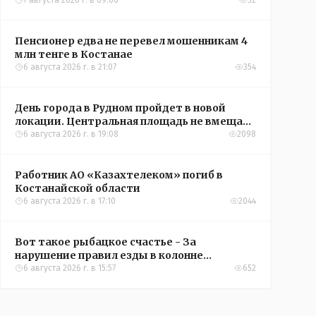
7 августа 2026 г. в 09:00
52
Пенсионер едва не перевел мошенникам 4
млн тенге в Костанае
6 августа 2026 г. в 21:07
354
День города в Рудном пройдет в новой
локации. Центральная площадь не вмещает
всех желающих
6 августа 2026 г. в 19:08
2098
Работник АО «Казахтелеком» погиб в
Костанайской области
6 августа 2026 г. в 17:10
2044
Вот такое рыбацкое счастье - За
нарушение правил езды в колонне
оштрафовали участников соревнований в
6 августа 2026 г. в 15:57
652
Аркалыке