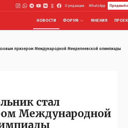
О редакции
WhatsApp
Предвыбо
НОВОСТИ
ФОРУМ
МНЕНИЯ
ПРОЕ
онзовым призером Международной Менделеевской олимпиады
льник стал
ром Международной
лимпиады