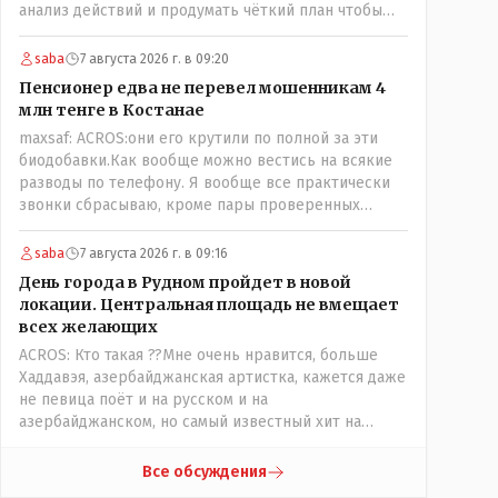
анализ действий и продумать чёткий план чтобы
комар носа не подточил! Но тут явно спешили, а в
аналитическом центре либо кто то из
saba
7 августа 2026 г. в 09:20
родственников сидит, либо ведущий специалист на
Пенсионер едва не перевел мошенникам 4
Мальдивы уехал, либо всё вместе! Пока
млн тенге в Костанае
прокатывает по вышеизложенным Вами причинам,
maxsaf: ACROS:они его крутили по полной за эти
просто обстоятельства немного меняются по
биодобавки.Как вообще можно вестись на всякие
сравнению с Назарбаевскими временами, власти
разводы по телефону. Я вообще все практически
решили пощупать кошелёк населения, а это уже
звонки сбрасываю, кроме пары проверенных
неизвестная в уравнении взаимоотношений власти
контактов. Один раз мне мой банк позвонил, не
и народа! Тут бы как раз специалист-аналитик и
мошенники. Я приехал туда, в банк, нашел того, кто
пригодился бы!
saba
7 августа 2026 г. в 09:16
мне звонил, притащил к главному менеджеру и
День города в Рудном пройдет в новой
обоим сказал: ещё один такой звонок, без разницы,
локации. Центральная площадь не вмещает
какая причина, и я счета свои у вас позакрываю.
всех желающих
Остальные входящие сразу в бан, по умолчанию для
ACROS: Кто такая ??Мне очень нравится, больше
меня любой входящий - Скам, пока не доказано
Хаддавэя, азербайджанская артистка, кажется даже
обратное - Zero trust. Все созвоны - только на
не певица поёт и на русском и на
верифицируемые номера.Всё верно, я тоже так
азербайджанском, но самый известный хит на
поступаю,но увы любопытство ещё никто не
турецком. У неё очень необычный низкий тембр
отменял! Я уже давно всё объяснил жене, но она
голоса!
все равно меня допрашивает:" Кто звонил? От кого
Все обсуждения
скрываешься? Почему сбросил?"