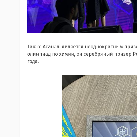
Также Асанәлі является неоднократным при
олимпиад по химии, он серебряный призер Р
года.