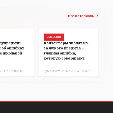
Все материалы
ОБЩЕСТВО
дупредили
Коллекторы звонят из-
 об ошибках
за чужого кредита –
е школьной
главная ошибка,
которую совершают
казахстанцы
6 г. в 13:10
308
6 августа 2026 г. в 11:46
1872