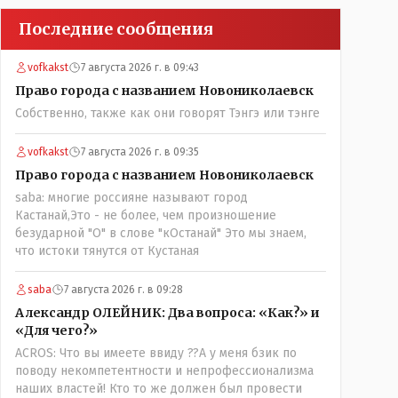
Последние сообщения
vofkakst
7 августа 2026 г. в 09:43
Право города с названием Новониколаевск
Собственно, также как они говорят Тэнгэ или тэнге
vofkakst
7 августа 2026 г. в 09:35
Право города с названием Новониколаевск
saba: многие россияне называют город
Кастанай,Это - не более, чем произношение
безударной "О" в слове "кОстанай" Это мы знаем,
что истоки тянутся от Кустаная
saba
7 августа 2026 г. в 09:28
Александр ОЛЕЙНИК: Два вопроса: «Как?» и
«Для чего?»
ACROS: Что вы имеете ввиду ??А у меня бзик по
поводу некомпетентности и непрофессионализма
наших властей! Кто то же должен был провести