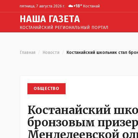
☁️
+
18
°
пятница, 7 августа 2026 г.
Костанай
Н
АША
Г
АЗЕТА
КОСТАНАЙСКИЙ РЕГИОНАЛЬНЫЙ ПОРТАЛ
Главная
/
Новости
/
Костанайский школьник стал бр
ОБЩЕСТВО
Костанайский шко
бронзовым призе
Менделеевской о