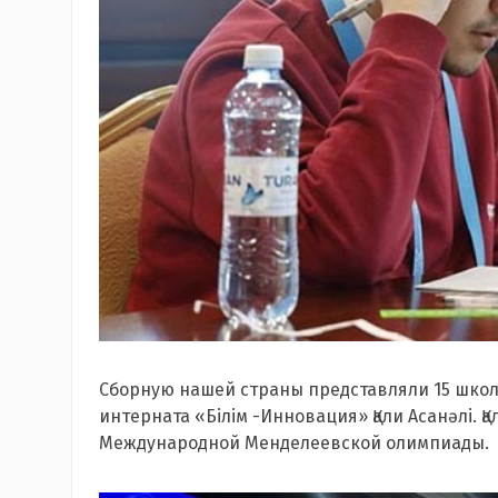
Сборную нашей страны представляли 15 школь
интерната «Білім -Инновация» Қали Асанәлі. Қ
Международной Менделеевской олимпиады.