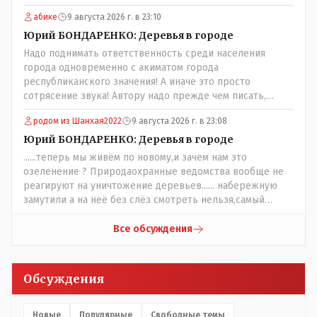
грязная вода, отсутствие страховок, нечистоплотные
отношение к растительности в городе (и к горожанам)?
абике
9 августа 2026 г. в 23:10
мигранты и прочее.. Лучше России и Казахстана жить
негде..
Юрий БОНДАРЕНКО: Деревья в городе
Надо поднимать ответственность среди населения
города одновременно с акиматом города
республиканского значения! А иначе это просто
сотрясение звука! Автору надо прежде чем писать,
необходимо самому обратиться в ЖКХ акимата и
родом из Шанхая2022
9 августа 2026 г. в 23:08
разобраться прежде чем своей статьей провоцировать
население города!
Юрий БОНДАРЕНКО: Деревья в городе
......теперь мы живём по новому,и зачем нам это
озеленение ? Природаохранные ведомства вообще не
реагируют на уничтожение деревьев...... набережную
замутили а на неё без слёз смотреть нельзя,самый
наивысший уровень рукопопства наших
строителей"специалистов",как исторические здания
Все обсуждения
сносить пожалуйста ,а как на века построить слабо.....Вы
вот господин Бондаренко большой учёный прошлись
бы по историческим постройкам сколько было
Обсуждения
ликвидировано в советское время и в наше.......
Новые
Популярные
Свободные темы