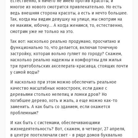
Естественно, я ничего не имею против красоты, и
многое из нового смотрится привлекательно. Но есть
ведь внешняя сторона красоты, а есть и нечто большее.
Так, когда мы видим девушку на улице, мы смотрим на
ее макияж, юбочку… А когда женимся, то, естественно,
смотрим уже не только на это.
Так вот: насколько реально продумано, просчитано и
функционально то, что делается, включая точечную
застройку, которая вольно гуляет по городу? Скажем,
насколько реально надежны и комфортны для жилья
три притобольских акселерата-красавца, стоящих почти
у самой воды?
И насколько при этом можно обеспечить реальное
качество масштабных новостроек, если даже с
деревьями столько нелепиц и ломки дров? Но
погибшее дерево, хоть и жаль, а еще можно как-то
заменить. А как быть со зданием, если окажется
проблемным?
И как быть с системами, обеспечивающими
жизнедеятельность? Вот, скажем, в четверг, 27 апреля,
в центре поотключали свет - в ряде домов буквально