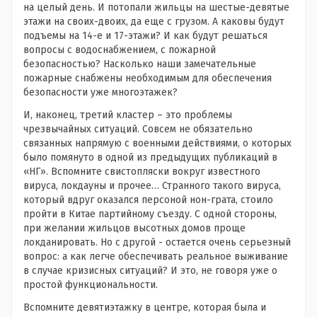
на целый день. И потопали жильцы на шестые-девятые
этажи на своих-двоих, да еще с грузом. А каковы будут
подъемы на 14-е и 17-этажи? И как будут решаться
вопросы с водоснабжением, с пожарной
безопасностью? Насколько наши замечательные
пожарные снабжены необходимым для обеспечения
безопасности уже многоэтажек?
И, наконец, третий кластер – это проблемы
чрезвычайных ситуаций. Совсем не обязательно
связанных напрямую с военными действиями, о которых
было помянуто в одной из предыдущих публикаций в
«НГ». Вспомните свистопляски вокруг известного
вируса, локдауны и прочее… Странного такого вируса,
который вдруг оказался персоной нон-грата, стоило
пройти в Китае партийному съезду. С одной стороны,
при желании жильцов высотных домов проще
локданировать. Но с другой - остается очень серьезный
вопрос: а как легче обеспечивать реальное выживание
в случае кризисных ситуаций? И это, не говоря уже о
простой функциональности.
Вспомните девятиэтажку в центре, которая была и