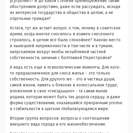
усугубляет? И до какой степени пренебрежение таким
обострением допустимо, даже если рассуждать, исходя
из интересов государства и общества в целом, а не
отдельных граждан?
Кстати, тут же встает вопрос о том, почему в советское
время, когда многое сносилось и взамен снесенного
строилось, в целом все было спокойнее? Каково место
в нынешней напряженности в том числе и в тумане,
напускаемом вокруг якобы незыблемой частной
собственности, начиная с болтливой Перестройки?
А ведь есть еще и психологические моменты. Для кого-
то предназначенное для сноса жилье - это только
собственность. Для другого же - это и частица души,
самой жизни, память о близких и колоссальном труде,
вложенном в свое «гнездышко» - та самая малая
родина, которая может быть так дорога сердцу, и даже
форма существования, оказавшийся призрачным уголок
в стабильности в шатком глобализующемся мире.
Вторая группа вопросов: вопросы о соотношении
внешнего вида города и его жизнеобеспечения.