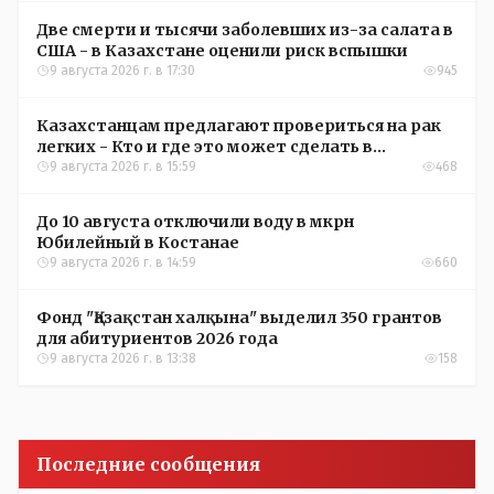
Две смерти и тысячи заболевших из-за салата в
США - в Казахстане оценили риск вспышки
9 августа 2026 г. в 17:30
945
Казахстанцам предлагают провериться на рак
легких - Кто и где это может сделать в
Костанайской области
9 августа 2026 г. в 15:59
468
До 10 августа отключили воду в мкрн
Юбилейный в Костанае
9 августа 2026 г. в 14:59
660
Фонд "Қазақстан халқына" выделил 350 грантов
для абитуриентов 2026 года
9 августа 2026 г. в 13:38
158
Последние сообщения