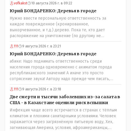
vofkakst
10 августа 2026 г. в 09:22
Юрий БОНДАРЕНКО: Деревья в городе
Нужно ввести персональную ответственность за
каждое поврежденное (кронированное,
выкорчеванное, и т.д.) дерево. Пока те, кто дает
распоряжение на уничтожение (по другому не
назовешь) зеленого массива города продолжают
111
9 августа 2026 г. в 23:21
безнаказанно раздавать такие поручения - толку не
будет. Необходимо подключение соответствующих
Юрий БОНДАРЕНКО: Деревья в городе
органов: 1. Управление природных ресурсов и
абике: Надо поднимать ответственность среди
регулирования природопользования - т. к. это в целом
населения города одновременно с акиматом города
их епархия; 2. Экологи (если таковые у нас имеются) 3.
республиканского значения! А иначе это просто
Госаудит и прокуратура - проверка необходимости
сотрясение звука! Автору надо прежде чем писать,
расходования бюджетных средств на обрезку деревьев,
необходимо самому обратиться в ЖКХ акимата и
не нуждающихся в таковой; равно пресечения
111
9 августа 2026 г. в 23:18
разобраться прежде чем своей статьей провоцировать
нецелевого расходования средств. Почему нащим
население города!Согласен всецело!
Две смерти и тысячи заболевших из-за салата в
*экспертам" недоступно осознание того, что деревья в
США - в Казахстане оценили риск вспышки
городе должны быть. Это: "легкие" города, это
Инфекция чаще всего встречается в странах с тёплым
шумоизоляция в некотором роде, это спасительные
климатом и плохими санитарными условиями. Человек
тень и прохлада. Ну и в конце концов - листва
заражается через загрязнённую питьевую воду, Хех,
смотрится куда приятней бетонных стен в каменных
загнивающая Америка, условия, афроамериканцы,
джунглях. Может пора пересмотреть свое варварское