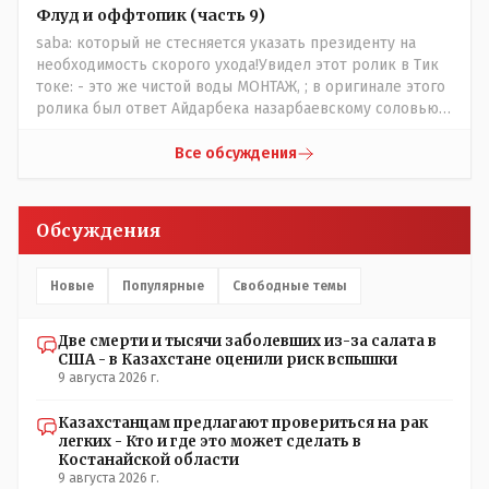
сносить пожалуйста ,а как на века построить слабо.....Вы
Флуд и оффтопик (часть 9)
вот господин Бондаренко большой учёный прошлись
saba: который не стесняется указать президенту на
бы по историческим постройкам сколько было
необходимость скорого ухода!Увидел этот ролик в Тик
ликвидировано в советское время и в наше.......
токе: - это же чистой воды МОНТАЖ, ; в оригинале этого
ролика был ответ Айдарбека назарбаевскому соловью
на его якобы критику партии Республика. Я думаю: - они
просто напросто - КЛОУНЫ или МАРИОНЕТКИ власти и
Все обсуждения
пикировка между ними - это сделано или
срежисировано кем то из АП для того что бы создать
видимость ИНТРИГИ выборов, его как бы и якобы
Обсуждения
НАКАЛ - и тот и этот без разрешения АП - и шага,
вернее и голоса не подадут. - в принципе вы же видите
- идёт СКУЧНАЯ и НУДНАЯ и МОНОТОННАЯ и полностью
Новые
Популярные
Свободные темы
КОНТРОЛИРУЕМАЯ якобы предвыборная агитация Если
вдруг они захотят гавкнуть что либо по своему
Две смерти и тысячи заболевших из-за салата в
усмотрению: - их мгновенно лишать возможности идти
США - в Казахстане оценили риск вспышки
на выборы и не дадут им места в будущем Курултае: -
9 августа 2026 г.
кстати, я думаю в АП и уже и места распределили между
партиями.
Казахстанцам предлагают провериться на рак
легких - Кто и где это может сделать в
Костанайской области
9 августа 2026 г.