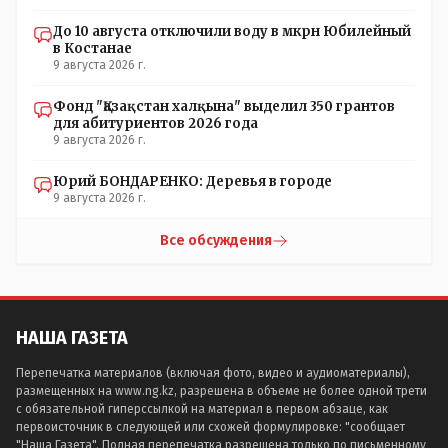
До 10 августа отключили воду в мкрн Юбилейный
в Костанае
9 августа 2026 г.
Фонд "Қазақстан халқына" выделил 350 грантов
для абитуриентов 2026 года
9 августа 2026 г.
Юрий БОНДАРЕНКО: Деревья в городе
9 августа 2026 г.
Все обсуждения
НАША ГАЗЕТА
Перепечатка материалов (включая фото, видео и аудиоматериалы),
размещенных на www.ng.kz, разрешена в объеме не более одной трети
с обязательной гиперссылкой на материал в первом абзаце, как
первоисточник в следующей или схожей формулировке: "сообщает
"Наша Газета". Полная перепечатка разрешена только по письменному