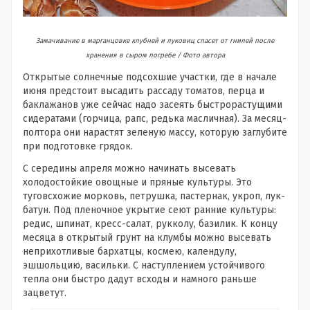
Замачивание в марганцовке клубней и луковиц спасет от гнилей после
хранения в сыром погребе / Фото автора
Открытые солнечные подсохшие участки, где в начале
июня предстоит высадить рассаду томатов, перца и
баклажанов уже сейчас надо засеять быстрорастущими
сидератами (горчица, рапс, редька масличная). За месяц-
полтора они нарастят зеленую массу, которую заглубите
при подготовке грядок.
С середины апреля можно начинать высевать
холодостойкие овощные и пряные культуры. Это
туговсхожие морковь, петрушка, пастернак, укроп, лук-
батун. Под пленочное укрытие сеют ранние культуры:
редис, шпинат, кресс-салат, рукколу, базилик. К концу
месяца в открытый грунт на клумбы можно высевать
неприхотливые бархатцы, космею, календулу,
эшшольцию, васильки. С наступлением устойчивого
тепла они быстро дадут всходы и намного раньше
зацветут.