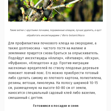
Такие ветки с круглыми почками, пораженные клещом, лучше удалить, а куст
обработать инсектицидами / Фото botanichka.ru
Для профилактики почкового клеща на смородине, а
также долгоносика - частого гостя на малине и
землянике придется снова браться за опрыскиватель.
Подойдут инсектициды «Алатар», «Интавир», «Искра»,
«Фуфанон», «Клещегон» и др. Против миграции
насекомых-вредителей по стволу плодовых деревьев
поможет ловчий пояс. Его можно приобрести готовый
либо сделать самому из плотного картона, полиэтилена,
резины, ветоши, линолеума. На полосу шириной 10-15
см, размещенную на высоте 60-80 см от земли,
наносится специальный садовый клей либо вазелин,
смешанный с дегтем.
Готовимся к посадке и сеем