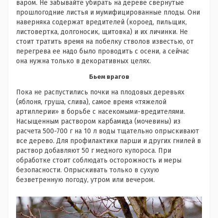
варом. Не забывайте убирать на дереве свернутые
прошлогодние листья и мумифицированные плоды. Они
наверняка содержат вредителей (короед, пильщик,
листовертка, долгоносик, щитовка) и их личинки. Не
стоит тратить время на побелку стволов известью, от
перегрева ее надо было проводить с осени, а сейчас
она нужна только в декоративных целях.
Бьем врагов
Пока не распустились почки на плодовых деревьях
(яблоня, груша, слива), самое время «тяжелой
артиллерии» в борьбе с насекомыми-вредителями.
Насыщенным раствором карбамида (мочевины) из
расчета 500-700 г на 10 л воды тщательно опрыскивают
все дерево. Для профилактики парши и других гнилей в
раствор добавляют 50 г медного купороса. При
обработке стоит соблюдать осторожность и меры
безопасности. Опрыскивать только в сухую
безветренную погоду, утром или вечером.