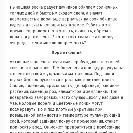
Нынешняя весна радует дачников обилием солнечных
теплых дней и быстрым сходом снега, а значит,
возможностью пораньше вернуться на свои обжитые
наделы и начать копошиться в земле. Работы в это
время невпроворот: открывать, очищать, обрезать,
копать и даже сеять. За что стоит хвататься в первую
очередь, а с чем можно повременить?
Пора открытий
Активные солнечные лучи вмиг пробуждают от зимней
спячки все растения. Тем более если они щедро укутаны
с осени листвой и укрывным материалом. Под такой
шубой быстро пускаются в рост многолетние цветы
(лилии, лилейник, ирисы, хосты, дельфиниум), хвойные
растения, саженцы роз, клематисов и земляники. При
возвратных заморозках, часто случающихся у нас даже в
мае, молодые побеги и цветочные почки могут
подмерзнуть. Но и под плотным укрытием при
повышенной влажности и температуре мульчирующий
слой, который защищал почву от промерзания, станет
приносить вред. Он может превратиться в прибежище