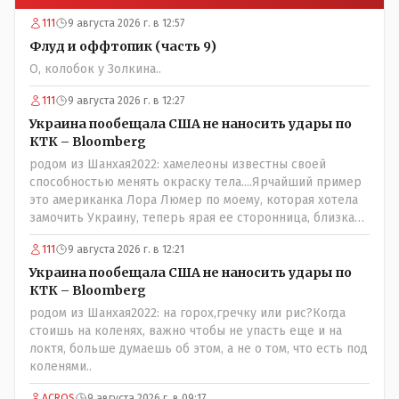
111
9 августа 2026 г. в 12:57
Флуд и оффтопик (часть 9)
О, колобок у Золкина..
111
9 августа 2026 г. в 12:27
Украина пообещала США не наносить удары по
КТК – Bloomberg
родом из Шанхая2022: хамелеоны известны своей
способностью менять окраску тела....Ярчайший пример
это американка Лора Люмер по моему, которая хотела
замочить Украину, теперь ярая ее сторонница, близкая
к Трампу. Ну и западные страны тем более, которые
111
9 августа 2026 г. в 12:21
предоставляли Зеленскому убежище, чтоб он бежал и
которые развернулись потом на 180 или 360 градусов,
Украина пообещала США не наносить удары по
посмотрев на того, как он не сдался, но ты же там сам
КТК – Bloomberg
живешь и многое знаешь о тех, на кого работаешь.. Это
родом из Шанхая2022: на горох,гречку или рис?Когда
просто прагматизм и ничего личного. Победим мы, они
стоишь на коленях, важно чтобы не упасть еще и на
встанут под нас и наоборот и все это понимают..
локтя, больше думаешь об этом, а не о том, что есть под
коленями..
ACROS
9 августа 2026 г. в 09:17