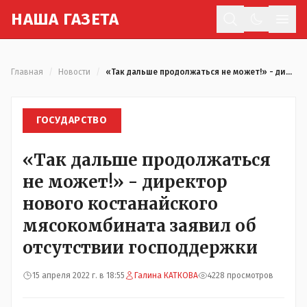
Н
АША
Г
АЗЕТА
Отк
Главная
/
Новости
/
«Так дальше продолжаться не может!» - директор нового костанайского мясокомбината заявил об отсутствии господдержки
ГОСУДАРСТВО
«Так дальше продолжаться
не может!» - директор
нового костанайского
мясокомбината заявил об
отсутствии господдержки
15 апреля 2022 г. в 18:55
Галина КАТКОВА
4228 просмотров