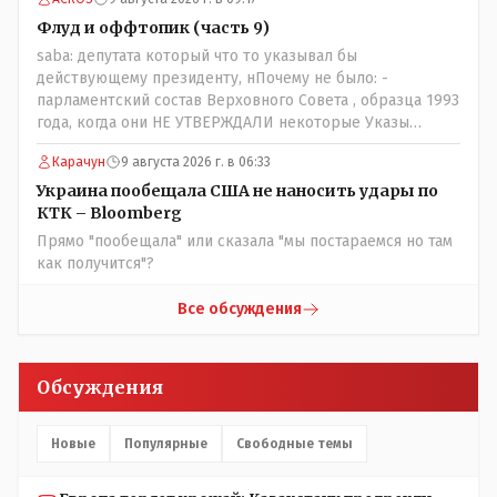
Флуд и оффтопик (часть 9)
saba: депутата который что то указывал бы
действующему президенту, нПочему не было: -
парламентский состав Верховного Совета , образца 1993
года, когда они НЕ УТВЕРЖДАЛИ некоторые Указы
Назарбаева, особенно в части выборов и перевыборов и
Карачун
9 августа 2026 г. в 06:33
некоторых вопросах внутренней политики, и тогда
Назарбай волевым Указом РАСПУСТИЛ этот бунтарский
Украина пообещала США не наносить удары по
состав. Имя - Серикболсын Абдильдин вам знакомо -
КТК – Bloomberg
юывший секретарь ЦК КП Казахстана , впоследствии -
Прямо "пообещала" или сказала "мы постараемся но там
депутат Верховного Совета и Мажлиса и Председатель
как получится"?
партии коммунстов- он в то время и после и причём
НЕОДНОКРАТНО, указывал и многократно на недостатки
Все обсуждения
Назарбая и предлагал ему самому ДОБРОВОЛЬНО уйти с
поста Президента.
Обсуждения
Новые
Популярные
Свободные темы