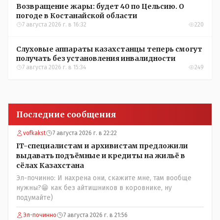
Возвращение жары: будет 40 по Цельсию. О
погоде в Костанайской области
7 августа 2026 г. в 16:32
220
Слуховые аппараты казахстанцы теперь смогут
получать без установления инвалидности
7 августа 2026 г. в 15:34
249
Последние сообщения
vofkakst
7 августа 2026 г. в 22:22
IT-специалистам и архивистам предложили
выдавать подъёмные и кредиты на жильё в
сёлах Казахстана
Эл-починно: И нахрена они, скажите мне, там вообще
нужны?😁 как без айтишников в коровнике, ну
подумайте)
Эл-починно
7 августа 2026 г. в 21:56