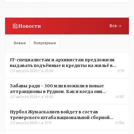
Новости
Все
Новые
Популярные
IT-специалистам и архивистам предложили
выдавать подъёмные и кредиты на жильё в
сёлах Казахстана
7 августа 2026 г. в 20:56
79
Забавы ради - 300 млн вложили в новые
аттракционы в Рудном. Как и когда они
окупятся?
7 августа 2026 г. в 19:00
197
Нурбол Жумаскалиев войдет в состав
тренерского штаба национальной сборной
Казахстана по футболу
7 августа 2026 г. в 17:11
164