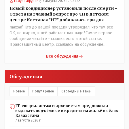
Тимур Гафуров
7 августа 2026 г. в 21:22
Новый кондиционер установили после смерти -
Ответа на главный вопрос про ЧП в детском
центре Костаная "НГ" добивалась три дня
maxsaf: Кто до вашей поездки утверждал, что там все
ОК, не жарко, и всё работает как надо?Самое первое
сообщение читайте - ссылка есть в этой статье.
Правозащитный центр, ссылаясь на обсуждение
сотрудников интерната в рабочем чате, которые
прислали ему в виде аудиосообщений, пишет, что
Все обсуждения
воспитатели долго добивались установки
кондиционеров в помещениях, где есть дети, однако к
настоящему времени их установили только в
Обсуждения
помещениях, предназначенных для административно-
управленческого персонала. И Также в каждой группе
установлены кондиционеры, питьевой и температурный
Новые
Популярные
Свободные темы
режимы, которые взяты на особый контроль, учитывая
погодные условия в это лето. Мы решили. что это -
IT-специалистам и архивистам предложили
противоречие. Вы считаете иначе?
выдавать подъёмные и кредиты на жильё в сёлах
Казахстана
7 августа 2026 г.