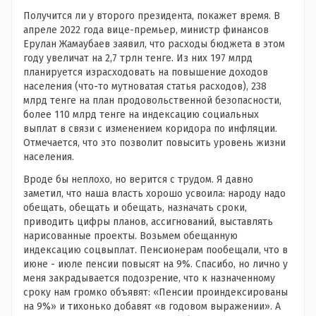
Получится ли у второго президента, покажет время. В
апреле 2022 года вице-премьер, министр финансов
Ерулан Жамаубаев заявил, что расходы бюджета в этом
году увеличат на 2,7 трлн тенге. Из них 197 млрд
планируется израсходовать на повышение доходов
населения (что-то мутноватая статья расходов), 238
млрд тенге на план продовольственной безопасности,
более 110 млрд тенге на индексацию социальных
выплат в связи с изменением коридора по инфляции.
Отмечается, что это позволит повысить уровень жизни
населения.
Вроде бы неплохо, но верится с трудом. Я давно
заметил, что наша власть хорошо усвоила: народу надо
обещать, обещать и обещать, назначать сроки,
приводить цифры планов, ассигнований, выставлять
нарисованные проекты. Возьмем обещанную
индексацию соцвыплат. Пенсионерам пообещали, что в
июне - июле пенсии повысят на 9%. Спасибо, но лично у
меня закрадывается подозрение, что к назначенному
сроку нам громко объявят: «Пенсии проиндексированы
на 9%» и тихонько добавят «в годовом выражении». А