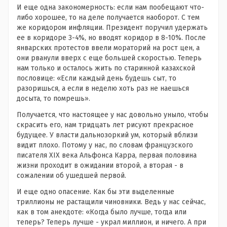
И еще одна закономерность: если нам пообещают что-
либо хорошее, то на деле получается наоборот. С тем
же коридором инфляции. Президент поручил удержать
ее в коридоре 3-4%, но вводят коридор в 8-10%. После
январских протестов ввели мораторий на рост цен, а
они рванули вверх с еще большей скоростью. Теперь
нам только и осталось жить по старинной казахской
пословице: «Если каждый день будешь сыт, то
разоришься, а если в неделю хоть раз не наешься
досыта, то помрешь».
Получается, что настоящее у нас довольно уныло, чтобы
скрасить его, нам тридцать лет рисуют прекрасное
будущее. У власти дальнозоркий ум, который вблизи
видит плохо. Потому у нас, по словам французского
писателя XIX века Альфонса Карра, первая половина
жизни проходит в ожидании второй, а вторая - в
сожалении об ушедшей первой.
И еще одно опасение. Как бы эти выделенные
триллионы не растащили чиновники. Ведь у нас сейчас,
как в том анекдоте: «Когда было лучше, тогда или
теперь? Теперь лучше - украл миллион, и ничего. А при