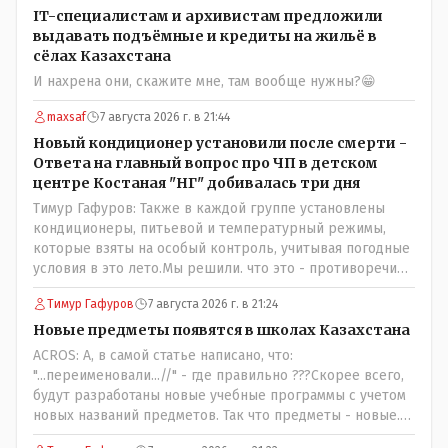
IT-специалистам и архивистам предложили
выдавать подъёмные и кредиты на жильё в
сёлах Казахстана
И нахрена они, скажите мне, там вообще нужны?😁
maxsaf
7 августа 2026 г. в 21:44
Новый кондиционер установили после смерти -
Ответа на главный вопрос про ЧП в детском
центре Костаная "НГ" добивалась три дня
Тимур Гафуров: Также в каждой группе установлены
кондиционеры, питьевой и температурный режимы,
которые взяты на особый контроль, учитывая погодные
условия в это лето.Мы решили. что это - противоречие.
Вы считаете иначе?Ну тут противоречия нет. Этот
Тимур Гафуров
7 августа 2026 г. в 21:24
комментарий прозвучал на следующий день после
трагедии, то есть 29 июля, когда спешно установили и
Новые предметы появятся в школах Казахстана
воду, и новые кондиционеры, и впервые поставили
ACROS: А, в самой статье написано, что:
температурный режим на контроль. То есть первая
"...переименовали...//" - где правильно ???Скорее всего,
часть - информация до трагедии, вторая часть -
будут разработаны новые учебные программы с учетом
информация после трагедии, когда все уже было
новых названий предметов. Так что предметы - новые.
исправлено.
Хоть и переименованные)