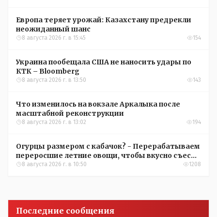
Европа теряет урожай: Казахстану предрекли
неожиданный шанс
8 августа 2026 г. в 15:45
154
Украина пообещала США не наносить удары по
КТК – Bloomberg
8 августа 2026 г. в 13:50
143
Что изменилось на вокзале Аркалыка после
масштабной реконструкции
8 августа 2026 г. в 13:02
194
Огурцы размером с кабачок? - Перерабатываем
переросшие летние овощи, чтобы вкусно съесть
зимой
8 августа 2026 г. в 10:50
1208
Последние сообщения