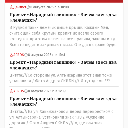
Дантист
8 августа 2026 г. в 18:08
Проект «Народный гаишник» - Зачем здесь два
«лежачих»?
В Рудном таких лежачих выше крыши. Каждый Мэн,
считающий себя крутым, крепит их возле своего
коттеджа, при этом плюет на все правила, законы и т.д.
Все это видят и закрывают глаза. Откуда в стране будет
порядок?
ACROS
8 августа 2026 г. в 17:41
Проект «Народный гаишник» - Зачем здесь два
«лежачих»?
Цитата:///Со стороны ул. Алтынсарина этот знак тоже
установили / Фото Андрея СКИБЫ/// И тут где он ???
ACROS
8 августа 2026 г. в 17:39
Проект «Народный гаишник» - Зачем здесь два
«лежачих»?
Цитата:///На ул. Хакимжановой, перед перекрестком с
ул. Алтынсарина, установили знак 1.18.2 «Сужение
дороги» / Фото Андрея СКИБЫ/// А, где сам знак