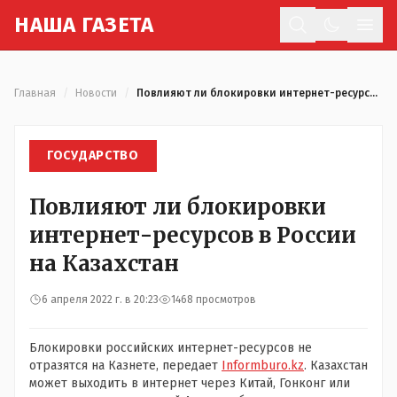
Н
АША
Г
АЗЕТА
Отк
Главная
/
Новости
/
Повлияют ли блокировки интернет-ресурсов в России на Казахстан
ГОСУДАРСТВО
Повлияют ли блокировки
интернет-ресурсов в России
на Казахстан
6 апреля 2022 г. в 20:23
1468 просмотров
Блокировки российских интернет-ресурсов не
отразятся на Казнете, передает
Informburo.kz
. Казахстан
может выходить в интернет через Китай, Гонконг или