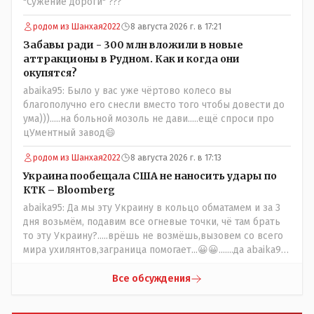
"Сужение дороги" ???
родом из Шанхая2022
8 августа 2026 г. в 17:21
Забавы ради - 300 млн вложили в новые
аттракционы в Рудном. Как и когда они
окупятся?
abaika95: Было у вас уже чёртово колесо вы
благополучно его снесли вместо того чтобы довести до
ума))).....на больной мозоль не дави.....ещё спроси про
цУментный завод😄
родом из Шанхая2022
8 августа 2026 г. в 17:13
Украина пообещала США не наносить удары по
КТК – Bloomberg
abaika95: Да мы эту Украину в кольцо обматамем и за 3
дня возьмём, подавим все огневые точки, чё там брать
то эту Украину?.....врёшь не возмёшь,вызовем со всего
мира ухилянтов,заграница помогает...😀😀.......да abaika95
вопрос к ружью ззнаешь с какой стороны подходить?
Все обсуждения