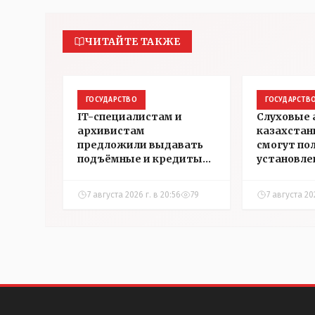
ЧИТАЙТЕ ТАКЖЕ
ГОСУДАРСТВО
ГОСУДАРСТВ
IT-специалистам и
Слуховые
архивистам
казахстан
предложили выдавать
смогут по
подъёмные и кредиты
установле
на жильё в сёлах
инвалидн
Казахстана
7 августа 2026 г. в 20:56
79
7 августа 202