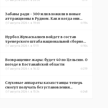
кредиты на жильё в сёлах Казахстана
7 августа 2026 г. в 20:56
79
Забавы ради - 300 млн вложили в новые
аттракционы в Рудном. Как и когда они
окупятся?
7 августа 2026 г. в 19:00
194
Нурбол Жумаскалиев войдет в состав
тренерского штаба национальной сборной
Казахстана по футболу
7 августа 2026 г. в 17:11
164
Возвращение жары: будет 40 по Цельсию. О
погоде в Костанайской области
7 августа 2026 г. в 16:32
219
Слуховые аппараты казахстанцы теперь
смогут получать без установления
инвалидности
7 августа 2026 г. в 15:34
248