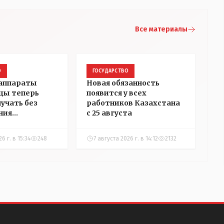
Все материалы
О
ГОСУДАРСТВО
 аппараты
Новая обязанность
цы теперь
появится у всех
лучать без
работников Казахстана
ния
с 25 августа
ости
6 г. в 15:34
248
7 августа 2026 г. в 14:12
2132