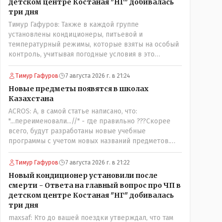
детском центре Костаная "НГ" добивалась
три дня
Тимур Гафуров: Также в каждой группе
установлены кондиционеры, питьевой и
температурный режимы, которые взяты на особый
контроль, учитывая погодные условия в это
лето.Мы решили. что это - противоречие. Вы
считаете иначе?Ну тут противоречия нет. Этот
Тимур Гафуров
7 августа 2026 г. в 21:24
комментарий прозвучал на следующий день после
Новые предметы появятся в школах
трагедии, то есть 29 июля, когда спешно
Казахстана
установили и воду, и новые кондиционеры, и
ACROS: А, в самой статье написано, что:
впервые поставили температурный режим на
"...переименовали...//" - где правильно ???Скорее
контроль. То есть первая часть - информация до
всего, будут разработаны новые учебные
трагедии, вторая часть - информация после
программы с учетом новых названий предметов.
трагедии, когда все уже было исправлено.
Так что предметы - новые. Хоть и
переименованные)
Тимур Гафуров
7 августа 2026 г. в 21:22
Новый кондиционер установили после
смерти - Ответа на главный вопрос про ЧП в
детском центре Костаная "НГ" добивалась
три дня
maxsaf: Кто до вашей поездки утверждал, что там