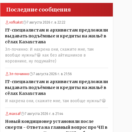
Последние сообщения
vofkakst
7 августа 2026 г. в 22:22
IT-специалистам и архивистам предложили
выдавать подъёмные и кредиты на жильё в
сёлах Казахстана
Эл-починно: И нахрена они, скажите мне, там
вообще нужны?😁 как без айтишников в
коровнике, ну подумайте)
Эл-починно
7 августа 2026 г. в 21:56
IT-специалистам и архивистам предложили
выдавать подъёмные и кредиты на жильё в
сёлах Казахстана
И нахрена они, скажите мне, там вообще нужны?😁
maxsaf
7 августа 2026 г. в 21:44
Новый кондиционер установили после
смерти - Ответа на главный вопрос про ЧП в