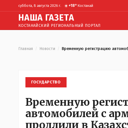
☀️
+
18
°
суббота, 8 августа 2026 г.
Костанай
Н
АША
Г
АЗЕТА
КОСТАНАЙСКИЙ РЕГИОНАЛЬНЫЙ ПОРТАЛ
Главная
/
Новости
/
Временную регистрацию автомоб
ГОСУДАРСТВО
Временную регис
автомобилей с а
продлили в Казахс