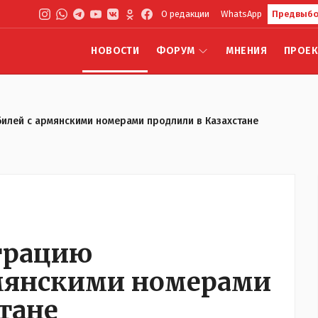
О редакции
WhatsApp
Предвыбо
НОВОСТИ
ФОРУМ
МНЕНИЯ
ПРОЕ
илей с армянскими номерами продлили в Казахстане
трацию
рмянскими номерами
тане