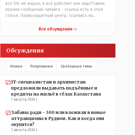
все ОК, не жарко, и всё работает как надо?Самое
первое сообщение читайте - ссылка есть в этой
статье. Правозащитный центр, ссылаясь на
обсуждение сотрудников интерната в рабочем
чате, которые прислали ему в виде
Все обсуждения
аудиосообщений, пишет, что воспитатели долго
добивались установки кондиционеров в
помещениях, где есть дети, однако к настоящему
Обсуждения
времени их установили только в помещениях,
предназначенных для административно-
управленческого персонала. И Также в каждой
Новые
Популярные
Свободные темы
группе установлены кондиционеры, питьевой и
температурный режимы, которые взяты на особый
контроль, учитывая погодные условия в это лето.
IT-специалистам и архивистам
Мы решили. что это - противоречие. Вы считаете
предложили выдавать подъёмные и
иначе?
кредиты на жильё в сёлах Казахстана
7 августа 2026 г.
Забавы ради - 300 млн вложили в новые
аттракционы в Рудном. Как и когда они
окупятся?
7 августа 2026 г.