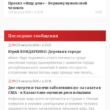
Проект «Ищу дом» - Верному нужен свой
человек
9 августа 2026 г. в 11:15
127
Последние сообщения
111
9 августа 2026 г. в 23:21
Юрий БОНДАРЕНКО: Деревья в городе
абике: Надо поднимать ответственность среди
населения города одновременно с акиматом города
республиканского значения! А иначе это просто
сотрясение звука! Автору надо прежде чем писать,
необходимо самому обратиться в ЖКХ акимата и
111
9 августа 2026 г. в 23:18
разобраться прежде чем своей статьей провоцировать
население города!Согласен всецело!
Две смерти и тысячи заболевших из-за салата в
США - в Казахстане оценили риск вспышки
Инфекция чаще всего встречается в странах с тёплым
климатом и плохими санитарными условиями. Человек
заражается через загрязнённую питьевую воду, Хех,