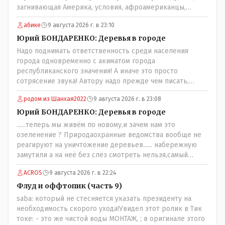
загнивающая Америка, условия, афроамериканцы,
грязная вода, отсутствие страховок, нечистоплотные
абике
9 августа 2026 г. в 23:10
мигранты и прочее.. Лучше России и Казахстана жить
негде..
Юрий БОНДАРЕНКО: Деревья в городе
Надо поднимать ответственность среди населения
города одновременно с акиматом города
республиканского значения! А иначе это просто
сотрясение звука! Автору надо прежде чем писать,
необходимо самому обратиться в ЖКХ акимата и
родом из Шанхая2022
9 августа 2026 г. в 23:08
разобраться прежде чем своей статьей провоцировать
население города!
Юрий БОНДАРЕНКО: Деревья в городе
......теперь мы живём по новому,и зачем нам это
озеленение ? Природаохранные ведомства вообще не
реагируют на уничтожение деревьев...... набережную
замутили а на неё без слёз смотреть нельзя,самый
наивысший уровень рукопопства наших
ACROS
9 августа 2026 г. в 22:24
строителей"специалистов",как исторические здания
сносить пожалуйста ,а как на века построить слабо.....Вы
Флуд и оффтопик (часть 9)
вот господин Бондаренко большой учёный прошлись
saba: который не стесняется указать президенту на
бы по историческим постройкам сколько было
необходимость скорого ухода!Увидел этот ролик в Тик
ликвидировано в советское время и в наше.......
токе: - это же чистой воды МОНТАЖ, ; в оригинале этого