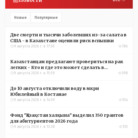
Новости
Новые
Популярные
Две смерти и тысячи заболевших из-за салата в
США - в Казахстане оценили риск вспышки
9 августа 2026 г. в 17:30
786
Казахстанцам предлагают провериться на рак
легких - Кто и где это может сделать в
Костанайской области
9 августа 2026 г. в 15:59
398
До 10 августа отключили воду в мкрн
Юбилейный в Костанае
9 августа 2026 г. в 14:59
554
Фонд "Қазақстан халқына" выделил 350 грантов
для абитуриентов 2026 года
9 августа 2026 г. в 13:38
135