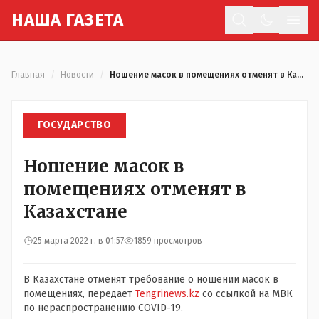
Н
АША
Г
АЗЕТА
Отк
Главная
/
Новости
/
Ношение масок в помещениях отменят в Казахстане
ГОСУДАРСТВО
Ношение масок в
помещениях отменят в
Казахстане
25 марта 2022 г. в 01:57
1859 просмотров
В Казахстане отменят требование о ношении масок в
помещениях, передает
Tengrinews.kz
со ссылкой на МВК
по нераспространению COVID-19.