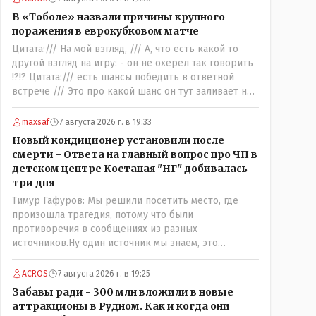
инстанции ??? Значит она посчитала что суд первой
В «Тоболе» назвали причины крупного
инстанции вынес: - ."....НЕ ОБЬЕКТИВНОЕ и
поражения в еврокубковом матче
НЕСПРАВЕДЛИВОЕ решение....." - так можно
Цитата:/// На мой взгляд, /// А, что есть какой то
интрепретировать её высказывание ???
другой взгляд на игру: - он не охерел так говорить
!?!? Цитата:/// есть шансы победить в ответной
встрече /// Это про какой шанс он тут заливает нам
в уши: - ".. забить на своём поле ЧЕТЫРЕ гола и при
этом не пропустить ни ОДНОГО,,,,"- сказки Венского
maxsaf
7 августа 2026 г. в 19:33
леса. Цитата://я поздравляю их с этой победой//
Новый кондиционер установили после
Значит морально: - игроки Тобола уже проиграли
смерти - Ответа на главный вопрос про ЧП в
ответную встречу: - чудо на поле не бывает, если
детском центре Костаная "НГ" добивалась
только у тебя в команде играет сам Марадона....
три дня
Тимур Гафуров: Мы решили посетить место, где
произошла трагедия, потому что были
противоречия в сообщениях из разных
источников.Ну один источник мы знаем, это
правозащитный центр, они утверждают, что ничего
толком не работало на момент трагедии. А кто
ACROS
7 августа 2026 г. в 19:25
второй источник, с противоречивой информацией?
Забавы ради - 300 млн вложили в новые
Кто до вашей поездки утверждал, что там все ОК,
аттракционы в Рудном. Как и когда они
не жарко, и всё работает как надо?