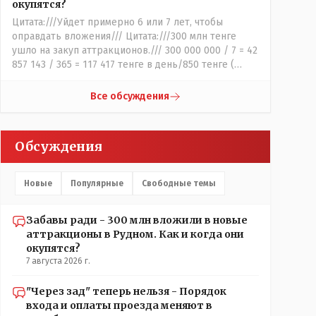
окупятся?
Цитата:///Уйдет примерно 6 или 7 лет, чтобы
оправдать вложения/// Цитата:///300 млн тенге
ушло на закуп аттракционов./// 300 000 000 / 7 = 42
857 143 / 365 = 117 417 тенге в день/850 тенге (
средняя стоимость билета) - 138 человек в день -
такая должна быть средняя минимальная
Все обсуждения
ежедневная посещаемость этих атракционов и
только лишь для того что бы "отбить" стоимость
оборудования, прибавьте сюда ещё :- зарплата
Обсуждения
персонала, налоги, амортизация оборудования, его
техобслуживание, покупка запчастей,
электроэнергия, накладные и другие
Новые
Популярные
Свободные темы
непредвиденные расходы. И это не отнимая
морозные дни, непогоду и прочие нерабочие дни.
Забавы ради - 300 млн вложили в новые
аттракционы в Рудном. Как и когда они
окупятся?
7 августа 2026 г.
"Через зад" теперь нельзя - Порядок
входа и оплаты проезда меняют в