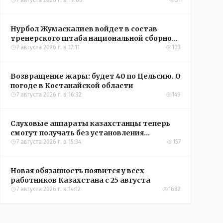
окупятся?
7 августа 2026 г. в 19:00
31
Нурбол Жумаскалиев войдет в состав
тренерского штаба национальной сборной
Казахстана по футболу
7 августа 2026 г. в 17:11
103
Возвращение жары: будет 40 по Цельсию. О
погоде в Костанайской области
7 августа 2026 г. в 16:32
149
Слуховые аппараты казахстанцы теперь
смогут получать без установления
инвалидности
7 августа 2026 г. в 15:34
157
Новая обязанность появится у всех
работников Казахстана с 25 августа
7 августа 2026 г. в 14:12
1682