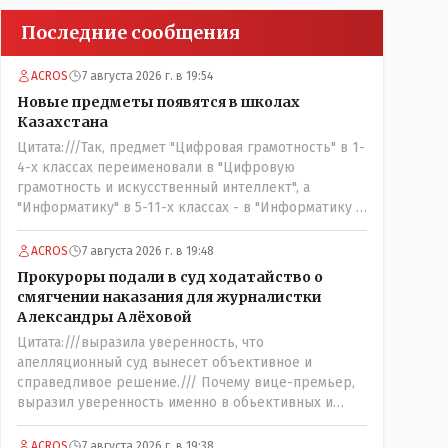
Последние сообщения
ACROS
7 августа 2026 г. в 19:54
Новые предметы появятся в школах
Казахстана
Цитата:///Так, предмет "Цифровая грамотность" в 1-
4-х классах переименовали в "Цифровую
грамотность и искусственный интеллект", а
"Информатику" в 5-11-х классах - в "Информатику и
искусственный интеллект"./// Заголовок статьи:
..///.Новые предметы появятся в школах
ACROS
7 августа 2026 г. в 19:48
Казахстана.../// А, в самой статье написано, что:
Прокуроры подали в суд ходатайство о
"...переименовали...//" - где правильно ??? И они эти
смягчении наказания для журналистки
НОВЫЕ предметы действительно - появились или
Александры Алёховой
же их банально ПЕРЕИМЕНОВАЛИ и завтра обьявят
Цитата:///выразила уверенность, что
это очередной и бесконечно длящей на
апелляционный суд вынесет объективное и
протяжении вот уже более ТРИДЦАТИ лет: - новой
справедливое решение./// Почему вице-премьер,
школьной РЕФОРМОЙ.
выразил уверенность именно в обьективных и
справедливых действиях и решении именно
АПЕЛЛЯЦИОННОГО суда, а не суда ПЕРВОЙ
ACROS
7 августа 2026 г. в 19:38