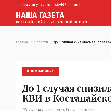
⛅
+
19
°
пятница, 7 августа 2026 г.
Костанай
Н
АША
Г
АЗЕТА
КОСТАНАЙСКИЙ РЕГИОНАЛЬНЫЙ ПОРТАЛ
Главная
/
Новости
/
До 1 случая снизилась заболевае
КОРОНАВИРУС
До 1 случая снизи
КВИ в Костанайск
22 марта 2022 г. в 20:35
1378 просмотров