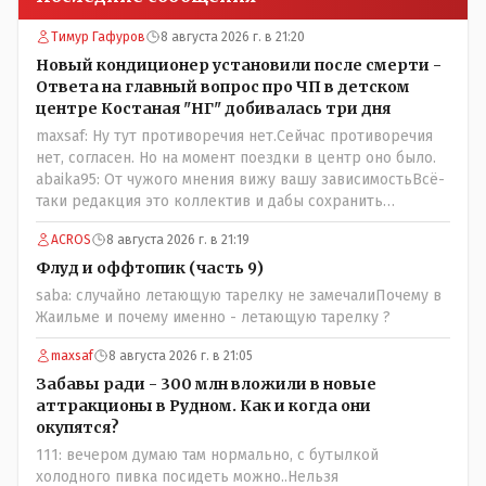
Тимур Гафуров
8 августа 2026 г. в 21:20
Новый кондиционер установили после смерти -
Ответа на главный вопрос про ЧП в детском
центре Костаная "НГ" добивалась три дня
maxsaf: Ну тут противоречия нет.Сейчас противоречия
нет, согласен. Но на момент поездки в центр оно было.
abaika95: От чужого мнения вижу вашу зависимостьВсё-
таки редакция это коллектив и дабы сохранить
профессиональное лицо можно было бы и указать
ACROS
8 августа 2026 г. в 21:19
Общественному объединению на не корректность
высказываний о вас в том тоне в котором была та
Флуд и оффтопик (часть 9)
публикация.В комментарии от ОО было и мнение, и
saba: случайно летающую тарелку не замечалиПочему в
факт. На мнение я ответил там же. В том же тоне
Жаильме и почему именно - летающую тарелку ?
отвечать не намерен, но акценты расставил. А вот факт
нужно было проверить. Что мы и сделали. И если это вы
maxsaf
8 августа 2026 г. в 21:05
называете зависимостью, то у меня другое
Забавы ради - 300 млн вложили в новые
представление об этом термине.
аттракционы в Рудном. Как и когда они
окупятся?
111: вечером думаю там нормально, с бутылкой
холодного пивка посидеть можно..Нельзя