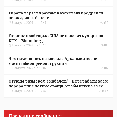
УЕФА
Европа теряет урожай: Казахстану предрекли
неожиданный шанс
8 августа 2026 г. в 15:45
436
Украина пообещала США не наносить удары по
КТК – Bloomberg
8 августа 2026 г. в 13:50
185
Что изменилось на вокзале Аркалыка после
масштабной реконструкции
8 августа 2026 г. в 13:02
302
Огурцы размером с кабачок? - Перерабатываем
переросшие летние овощи, чтобы вкусно съесть
зимой
8 августа 2026 г. в 10:50
1866
Последние сообщения