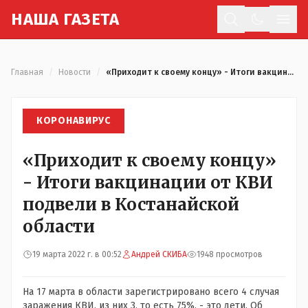
Н
АША
Г
АЗЕТА
Отк
Главная
/
Новости
/
«Приходит к своему концу» - Итоги вакцинации от КВИ подвели в Костанайской области
КОРОНАВИРУС
«Приходит к своему концу»
- Итоги вакцинации от КВИ
подвели в Костанайской
области
19 марта 2022 г. в 00:52
Андрей СКИБА
1948 просмотров
На 17 марта в области зарегистрировано всего 4 случая
заражения КВИ, из них 3, то есть 75%, - это дети. Об