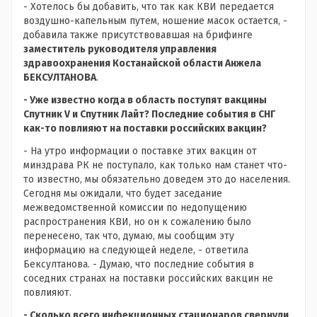
- Хотелось бы добавить, что так как КВИ передается
воздушно-капельным путем, ношение масок остается, -
добавила также присутствовавшая на брифинге
заместитель руководителя управления
здравоохранения Костанайской области Анжела
БЕКСУЛТАНОВА
.
- Уже известно когда в область поступят вакцины
Спутник V и Спутник Лайт? Последние события в СНГ
как-то повлияют на поставки российских вакцин?
- На утро информации о поставке этих вакцин от
минздрава РК не поступало, как только нам станет что-
то известно, мы обязательно доведем это до населения.
Сегодня мы ожидали, что будет заседание
межведомственной комиссии по недопущению
распространения КВИ, но он к сожалению было
перенесено, так что, думаю, мы сообщим эту
информацию на следующей неделе, - ответила
Бексултанова. - Думаю, что последние события в
соседних странах на поставки российских вакцин не
повлияют.
- Сколько всего инфекционных стационаров свернули