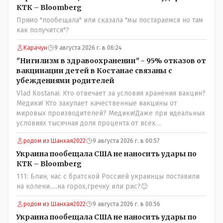
состав. Имя - Серикболсын Абдильдин вам знакомо -
КТК – Bloomberg
юывший секретарь ЦК КП Казахстана , впоследствии -
Прямо "пообещала" или сказала "мы постараемся но там
депутат Верховного Совета и Мажлиса и Председатель
как получится"?
партии коммунстов- он в то время и после и причём
НЕОДНОКРАТНО, указывал и многократно на недостатки
Карачун
9 августа 2026 г. в 06:24
Назарбая и предлагал ему самому ДОБРОВОЛЬНО уйти с
"Нигилизм в здравоохранении" - 95% отказов от
поста Президента.
вакцинации детей в Костанае связаны с
убеждениями родителей
Vlad Kostanai: Кто отвечает за условия хранения вакцин?
Медики! Кто закупает качественные вакцины от
мировых производителей? Медики!Даже при идеальных
условиях тысячная доля процента от всех
вакцинированных может иметь плохие последствия от
родом из Шанхая2022
9 августа 2026 г. в 00:57
прививки. Бумага нужна как защита от дол.....бов не
дружащих с школьными курсами предметов, в
Украина пообещала США не наносить удары по
частности биологии и математики. Vlad Kostanai: Поэтому
КТК – Bloomberg
люди и отказываются и я в том числе своих не
111: Блин, нас с братской Россией украинцы поставили
прививал.Лично я вам и тем другим людям благодарен.
на колени.....на горох,гречку или рис?😊
Добровольные действия направленные на сокращение
частотности появления в популяции соответствующих
родом из Шанхая2022
9 августа 2026 г. в 00:56
комбинаций генов заслуживают благодарности. Мы и
Украина пообещала США не наносить удары по
без того основательно загубили нормальный