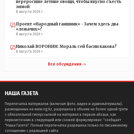
переросшие летние овощи, чтобы вкусно съесть
зимой
8 августа 2026 г.
Проект «Народный гаишник» - Зачем здесь два
«лежачих»?
8 августа 2026 г.
Николай ВОРОНИН: Мораль сей басни какова?
8 августа 2026 г.
Все обсуждения
НАША ГАЗЕТА
Перепечатка материалов (включая фото, видео и аудиоматериалы),
размещенных на www.ng.kz, разрешена в объеме не более одной трети
с обязательной гиперссылкой на материал в первом абзаце, как
первоисточник в следующей или схожей формулировке: "сообщает
"Наша Газета". Полная перепечатка разрешена только по письменному
соглашению с редакцией сайта