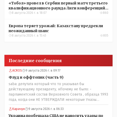
«Тобол» провел в Сербии первый матч третьего
квалификационного раунда Лиги конференций
УЕФА
8 августа 2026 г. в 18:07
860
Европа теряет урожай: Казахстану предрекли
неожиданный шанс
8 августа 2026 г. в 15:45
805
Последние сообщения
ACROS
9 августа 2026 г. в 09:17
Флуд и оффтопик (часть 9)
saba: депутата который что то указывал бы
действующему президенту, нПочему не было: -
парламентский состав Верховного Совета , образца 1993
года, когда они НЕ УТВЕРЖДАЛИ некоторые Указы
Назарбаева, особенно в части выборов и перевыборов и
Карачун
9 августа 2026 г. в 06:33
некоторых вопросах внутренней политики, и тогда
Назарбай волевым Указом РАСПУСТИЛ этот бунтарский
Украина пообещала США не наносить удары по