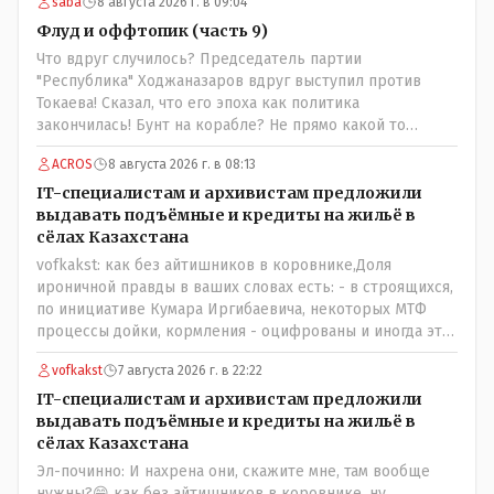
saba
8 августа 2026 г. в 09:04
Флуд и оффтопик (часть 9)
Что вдруг случилось? Председатель партии
"Республика" Ходжаназаров вдруг выступил против
Токаева! Сказал, что его эпоха как политика
закончилась! Бунт на корабле? Не прямо какой то
правдолюб вдруг выступил! Может он инопланетянин?
ACROS
8 августа 2026 г. в 08:13
Появился неизвестно откуда, отжал у бывшего
всесильного Розинова целый холдинг и теперь против
IT-специалистам и архивистам предложили
президента выступает! Вот ни капельки ему не поверю,
выдавать подъёмные и кредиты на жильё в
что он действует в интересах страны, про народ уже и
сёлах Казахстана
не говорю! Опять какие то закулисные игры?
vofkakst: как без айтишников в коровнике,Доля
ироничной правды в ваших словах есть: - в строящихся,
по инициативе Кумара Иргибаевича, некоторых МТФ
процессы дойки, кормления - оцифрованы и иногда эти
программы дают сбой - и тогда они нужны, хотя я
vofkakst
7 августа 2026 г. в 22:22
насколько в курсе своей комьютерной безграмотности
- все эти вопросы можно решать и устранять эти сбои и
IT-специалистам и архивистам предложили
удалённо - лёжа на диване, в городе. Но, этих
выдавать подъёмные и кредиты на жильё в
современных и оцифрованных МТФ критично мало для
сёлах Казахстана
массового переезда лохматых и обкуренных молодых
Эл-починно: И нахрена они, скажите мне, там вообще
ребят из города в село, да и те МТФ я по опыту
нужны?😁 как без айтишников в коровнике, ну