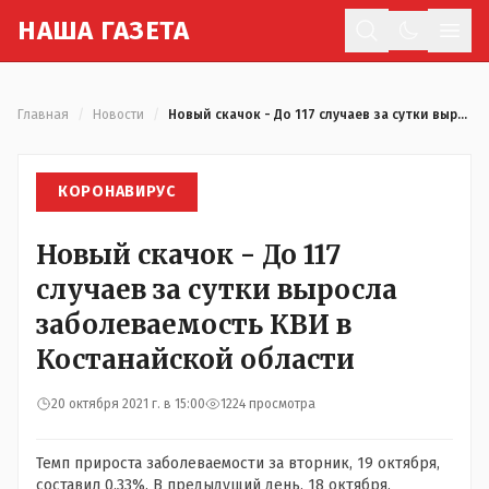
Н
АША
Г
АЗЕТА
Отк
Главная
/
Новости
/
Новый скачок - До 117 случаев за сутки выросла заболеваемость КВИ в Костанайской области
КОРОНАВИРУС
Новый скачок - До 117
случаев за сутки выросла
заболеваемость КВИ в
Костанайской области
20 октября 2021 г. в 15:00
1224 просмотра
Темп прироста заболеваемости за вторник, 19 октября,
составил 0,33%. В предыдущий день, 18 октября,