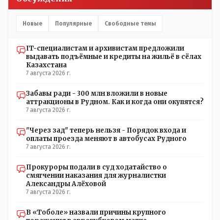
часть - информация до трагедии, вторая часть -
информация после трагедии, когда все уже было
исправлено.
Новые
Популярные
Свободные темы
IT-специалистам и архивистам предложили
выдавать подъёмные и кредиты на жильё в сёлах
Казахстана
7 августа 2026 г.
Забавы ради - 300 млн вложили в новые
аттракционы в Рудном. Как и когда они окупятся?
7 августа 2026 г.
"Через зад" теперь нельзя - Порядок входа и
оплаты проезда меняют в автобусах Рудного
7 августа 2026 г.
Прокуроры подали в суд ходатайство о
смягчении наказания для журналистки
Александры Алёховой
7 августа 2026 г.
В «Тоболе» назвали причины крупного