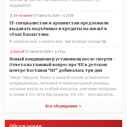
подозреваю, скоро перейдут на обслуживание с
подумайте)
помошью кувалды, китайского скотча, алюминевой
проволоки и русского мата. Вот где работать в селе
Эл-починно
7 августа 2026 г. в 21:56
именно АРХИВАРИУСАМ - понятие не имею- допустим
IT-специалистам и архивистам предложили
все мои архивы по работе и по семейной жизни -
выдавать подъёмные и кредиты на жильё в
помещаются в одну дешёвую китайскую флешку
сёлах Казахстана
купленную на оптушке на Складской за 1 000 тенге.
И нахрена они, скажите мне, там вообще нужны?😁
Впрочем, не надо гадать: - это замутили УМНЫЕ люди
наверху , близко расположенные к гос.бюджету-
maxsaf
7 августа 2026 г. в 21:44
наверняка они знают что делают.
Новый кондиционер установили после смерти -
Ответа на главный вопрос про ЧП в детском
центре Костаная "НГ" добивалась три дня
Тимур Гафуров: Также в каждой группе установлены
кондиционеры, питьевой и температурный режимы,
которые взяты на особый контроль, учитывая погодные
условия в это лето.Мы решили. что это - противоречие.
Вы считаете иначе?Ну тут противоречия нет. Этот
комментарий прозвучал на следующий день после
Все обсуждения
трагедии, то есть 29 июля, когда спешно установили и
воду, и новые кондиционеры, и впервые поставили
температурный режим на контроль. То есть первая
Обсуждения