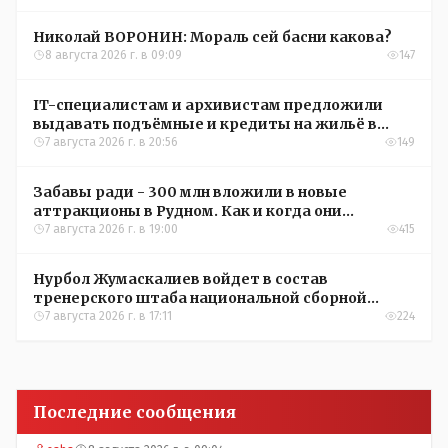
Николай ВОРОНИН: Мораль сей басни какова?
8 августа 2026 г. в 09:09
147
IT-специалистам и архивистам предложили
выдавать подъёмные и кредиты на жильё в
сёлах Казахстана
7 августа 2026 г. в 20:56
149
Забавы ради - 300 млн вложили в новые
аттракционы в Рудном. Как и когда они
окупятся?
7 августа 2026 г. в 19:00
415
Нурбол Жумаскалиев войдет в состав
тренерского штаба национальной сборной
Казахстана по футболу
7 августа 2026 г. в 17:11
224
Последние сообщения