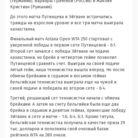
(Германия), Варвары Грачевой (Россия) и Жаклин
Кристиан (Румыния).
До этого матча Путинцева и Эйтванк встречались
трижды на взрослом уровне и все три матча выиграла
казахстанка.
Финальный матч Astana Open WTA 250 стартовал с
уверенной победы в первом сете Путинцевой - 6:1.
Второй сет начался с победы Эйтванк на подаче
казахстанки, но брейк в четвертом гейме позволил
Путинцевой сравнять счет. Выиграв на своей подаче
пятый гейм, наша теннисистка вышла вперед. Но после
обмена брейками в седьмом и восьмом геймах
бельгийская теннисистка выиграла еще на чужой и
своей подаче и победила во втором сете - 6:4.
Третий, решающий сет теннисистки начали с обмена
брейками. А затем на счету бельгийки были еще два
брейка в седьмом и девятом геймах, принесшие победу
Эйтванк в сете и матче - 1:6, 6:4, 6:3. Кроме титула,
бельгийская теннисистка получила в качестве приза 29
тыс. долларов и пополнила свой очковый багаж
рейтинга WTA на 280 очков.