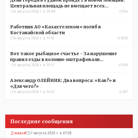
День города в Рудном пройдет в новой локации.
Центральная площадь не вмещает всех
желающих
6 августа 2026 г. в 19:08
554
Работник АО «Казахтелеком» погиб в
Костанайской области
6 августа 2026 г. в 17:10
1618
Вот такое рыбацкое счастье - За нарушение
правил езды в колонне оштрафовали
участников соревнований в Аркалыке
6 августа 2026 г. в 15:57
509
Александр ОЛЕЙНИК: Два вопроса: «Как?» и
«Для чего?»
6 августа 2026 г. в 14:32
367
Последние сообщения
maxsaf
7 августа 2026 г. в 01:58