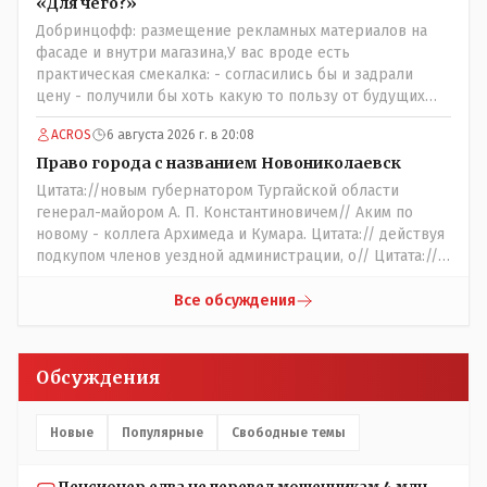
«Для чего?»
Добринцофф: размещение рекламных материалов на
фасаде и внутри магазина,У вас вроде есть
практическая смекалка: - согласились бы и задрали
цену - получили бы хоть какую то пользу от будущих
депутатов, как говориться- с паршивой овцы хоть
ACROS
6 августа 2026 г. в 20:08
шерсти клок, тем более эта тётенька платила бы не со
своего кармана, а с халявных, партийных денег.- думаю
Право города с названием Новониколаевск
сильно не торговалась бы.
Цитата://новым губернатором Тургайской области
генерал-майором А. П. Константиновичем// Аким по
новому - коллега Архимеда и Кумара. Цитата:// действуя
подкупом членов уездной администрации, о// Цитата://
Последовала спекуляция земельными участками,//
Интересно: - тогда был антикорруционный комитет ???
Все обсуждения
Цитата:/// киргизское население // Казахи. Цитата://
Административный персонал в 1885 году состоял из
уездного начальника, старшего и младшего помощников
Обсуждения
и двух письмоводителей, в уездном управлении
выделились отделы полиции, суда и городской управы.
Имелись уездный и ветеринарный врачи, повивальная
Новые
Популярные
Свободные темы
бабка, фельдшер, открылась аптека.// Областной
акимат - по нынешнему. Цитата:///В честь основателя