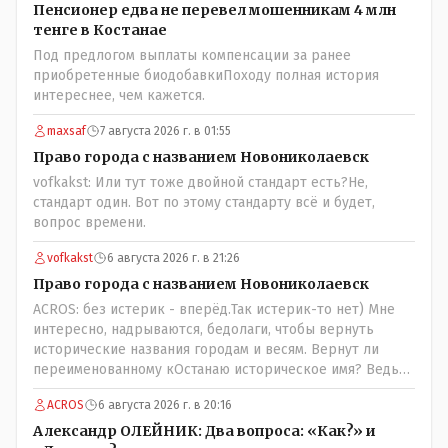
Пенсионер едва не перевел мошенникам 4 млн
тенге в Костанае
Под предлогом выплаты компенсации за ранее
приобретенные биодобавкиПоходу полная история
интереснее, чем кажется.
maxsaf
7 августа 2026 г. в 01:55
Право города с названием Новониколаевск
vofkakst: Или тут тоже двойной стандарт есть?Не,
стандарт один. Вот по этому стандарту всё и будет,
вопрос времени.
vofkakst
6 августа 2026 г. в 21:26
Право города с названием Новониколаевск
ACROS: без истерик - вперёд.Так истерик-то нет) Мне
интересно, надрываются, бедолаги, чтобы вернуть
исторические названия городам и весям. Вернут ли
переименованному кОстанаю историческое имя? Ведь
для этого же эти она.. ономасты существуют)) Или тут
ACROS
6 августа 2026 г. в 20:16
тоже двойной стандарт есть?
Александр ОЛЕЙНИК: Два вопроса: «Как?» и