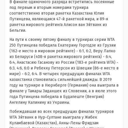
В финале одиночного разряда встретились посеянные
под первым и вторым номерами турнира
соответственно вторая ракетка Казахстана Юлия
Путинцева, являющаяся 47-й ракеткой мира, и 89-я
ракетка мирового рейтинга Алисон ван Эйтванк из
Бельгии.
На пути к своему пятому финалу в турнирах серии WTA
250 Путинцева победила Екатерину Горгодзе из Грузии
(162-е место в мировом рейтинге) - 6:1, 6:2, Веру Лапко
из Беларуси (408-я ракетка мирового рейтинга) - 6:4,
6:4, Анастасию Гасанову из России (183-е рейтинга WTA) -
6:3, 4:6, 6:0 и Ребекку Петерсон из Швеции (86-е место в
мире) - 6:2, 6:4. В четырех предыдущих финалах WTA
казахстанка становилась сильнейшей дважды. В 2019
году на турнире в Нюрнберге (Германия) она выиграла в
финале у Тамары Зиданшек из Словении, а в июле этого
года Путинцева победила в Будапеште (Венгрия)
Ангелину Калинину из Украины.
Побеждавшая во всех предыдущих финалах турниров
WTA Эйтванк в Нур-Султане выиграла у Жибек
Куламбаевой (Казахстан), Анны-Лены Фридзам