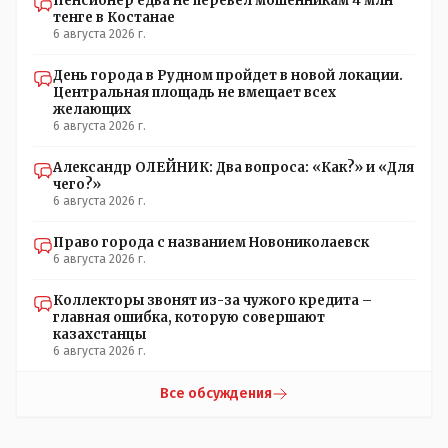
Пенсионер едва не перевел мошенникам 4 млн
города Константиновича в Костанае не назвали улицу и
тенге в Костанае
не установили памятник.// vofkakst: Где ономасты,
6 августа 2026 г.
которые топят за возвращение исторических названий?
Какие проблемы, почему кто то должен делать что то за
День города в Рудном пройдет в новой локации.
вас- - выдвинете идею, создайте инициативную группу,
Центральная площадь не вмещает всех
напишите ходатайство в гор.маслихат и без истерик -
желающих
вперёд. Под лежачий камень- вода не потечёт. Насчёт
6 августа 2026 г.
ономастов: - нужны русскоязычные ономасты - я думаю
они найдутся.
Александр ОЛЕЙНИК: Два вопроса: «Как?» и «Для
чего?»
6 августа 2026 г.
Право города с названием Новониколаевск
6 августа 2026 г.
Коллекторы звонят из-за чужого кредита –
главная ошибка, которую совершают
казахстанцы
6 августа 2026 г.
Все обсуждения