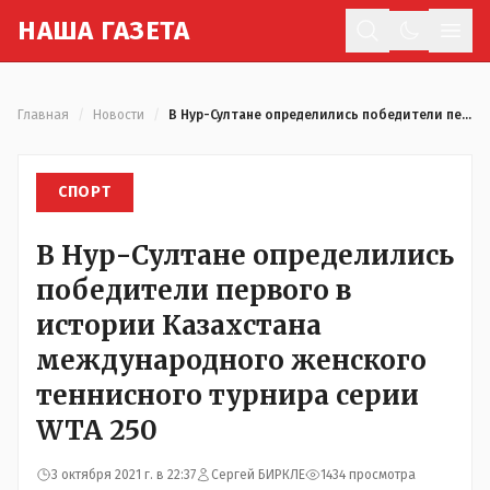
Н
АША
Г
АЗЕТА
Отк
Главная
/
Новости
/
В Нур-Султане определились победители первого в истории Казахстана международного женского теннисного турнира серии WTA 250
СПОРТ
В Нур-Султане определились
победители первого в
истории Казахстана
международного женского
теннисного турнира серии
WTA 250
3 октября 2021 г. в 22:37
Сергей БИРКЛЕ
1434 просмотра