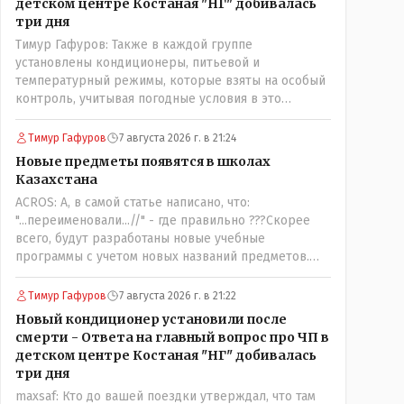
детском центре Костаная "НГ" добивалась
три дня
Тимур Гафуров: Также в каждой группе
установлены кондиционеры, питьевой и
температурный режимы, которые взяты на особый
контроль, учитывая погодные условия в это
лето.Мы решили. что это - противоречие. Вы
считаете иначе?Ну тут противоречия нет. Этот
Тимур Гафуров
7 августа 2026 г. в 21:24
комментарий прозвучал на следующий день после
Новые предметы появятся в школах
трагедии, то есть 29 июля, когда спешно
Казахстана
установили и воду, и новые кондиционеры, и
ACROS: А, в самой статье написано, что:
впервые поставили температурный режим на
"...переименовали...//" - где правильно ???Скорее
контроль. То есть первая часть - информация до
всего, будут разработаны новые учебные
трагедии, вторая часть - информация после
программы с учетом новых названий предметов.
трагедии, когда все уже было исправлено.
Так что предметы - новые. Хоть и
переименованные)
Тимур Гафуров
7 августа 2026 г. в 21:22
Новый кондиционер установили после
смерти - Ответа на главный вопрос про ЧП в
детском центре Костаная "НГ" добивалась
три дня
maxsaf: Кто до вашей поездки утверждал, что там