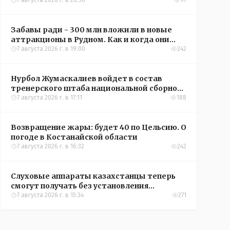
кредиты на жильё в сёлах Казахстана
7 августа 2026 г. в 20:56
97
Забавы ради - 300 млн вложили в новые
аттракционы в Рудном. Как и когда они
окупятся?
7 августа 2026 г. в 19:00
242
Нурбол Жумаскалиев войдет в состав
тренерского штаба национальной сборной
Казахстана по футболу
7 августа 2026 г. в 17:11
188
Возвращение жары: будет 40 по Цельсию. О
погоде в Костанайской области
7 августа 2026 г. в 16:32
242
Слуховые аппараты казахстанцы теперь
смогут получать без установления
инвалидности
7 августа 2026 г. в 15:34
271