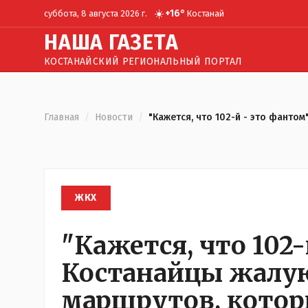
☀️
+
16
°
суббота, 8 августа 2026 г.
Костанай
Н
АША
Г
АЗЕТА
КОСТАНАЙСКИЙ РЕГИОНАЛЬНЫЙ ПОРТАЛ
Главная
/
Новости
/
"Кажется, что 102-й - это фанто
ЖКХ
"Кажется, что 102-
Костанайцы жалую
маршрутов, котор