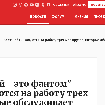
О редакции
WhatsApp
Предвыбо
НОВОСТИ
ФОРУМ
МНЕНИЯ
ПРОЕ
м" - Костанайцы жалуются на работу трех маршрутов, которые о
й - это фантом" -
тся на работу трех
ые обслуживает