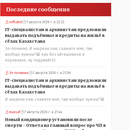
Последние сообщения
vofkakst
7 августа 2026 г. в 22:22
IT-специалистам и архивистам предложили
выдавать подъёмные и кредиты на жильё в
сёлах Казахстана
Эл-починно: И нахрена они, скажите мне, там
вообще нужны?😁 как без айтишников в
коровнике, ну подумайте)
Эл-починно
7 августа 2026 г. в 21:56
IT-специалистам и архивистам предложили
выдавать подъёмные и кредиты на жильё в
сёлах Казахстана
И нахрена они, скажите мне, там вообще нужны?😁
maxsaf
7 августа 2026 г. в 21:44
Новый кондиционер установили после
смерти - Ответа на главный вопрос про ЧП в