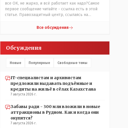
все ОК, не жарко, и всё работает как надо?Самое
первое сообщение читайте - ссылка есть в этой
статье. Правозащитный центр, ссылаясь на
обсуждение сотрудников интерната в рабочем
чате, которые прислали ему в виде
Все обсуждения
аудиосообщений, пишет, что воспитатели долго
добивались установки кондиционеров в
помещениях, где есть дети, однако к настоящему
Обсуждения
времени их установили только в помещениях,
предназначенных для административно-
управленческого персонала. И Также в каждой
Новые
Популярные
Свободные темы
группе установлены кондиционеры, питьевой и
температурный режимы, которые взяты на особый
контроль, учитывая погодные условия в это лето.
IT-специалистам и архивистам
Мы решили. что это - противоречие. Вы считаете
предложили выдавать подъёмные и
иначе?
кредиты на жильё в сёлах Казахстана
7 августа 2026 г.
Забавы ради - 300 млн вложили в новые
аттракционы в Рудном. Как и когда они
окупятся?
7 августа 2026 г.