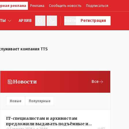
рная реклама
Реклама
Сообщить новость
Подписаться
КТЫ
АРХИВ
Войти
Регистрация
бслуживает компания TTS
Новости
Все
Новые
Популярные
IT-специалистам и архивистам
предложили выдавать подъёмные и