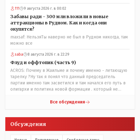
111
9 августа 2026 г. в 00:02
Забавы ради - 300 млн вложили в новые
аттракционы в Рудном. Как и когда они
окупятся?
maxsaf: НельзяТы наверно не был в Рудном никогда, там
можно все
saba
8 августа 2026 г. в 22:29
Флуд и оффтопик (часть 9)
ACROS: Почему в Жаильме и почему именно - летающую
тарелку ?Ну так я понял что данный председатель
партии именно там засветился и там начался его путь в
олигархи и политика новой формации . который не
стесняется указать президенту на необходимость
скорого ухода! А летающая тарелка, потому что ещё не
Все обсуждения
было в истории независимого Казахстана депутата
который что то указывал бы действующему президенту,
не иначе инопланетянин, ну а на чём инопланетяне
Обсуждения
передвигаются?