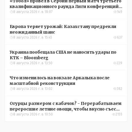
«Тобол» провел в Сербии первый матч третьего
квалификационного раунда Лиги конференций
УЕФА
8 августа 2026 г. в 18:07
149
Европа теряет урожай: Казахстану предрекли
неожиданный шанс
8 августа 2026 г. в 15:45
637
Украина пообещала США не наносить удары по
КТК – Bloomberg
8 августа 2026 г. в 13:50
229
Что изменилось на вокзале Аркалыка после
масштабной реконструкции
8 августа 2026 г. в 13:02
382
Огурцы размером с кабачок? - Перерабатываем
переросшие летние овощи, чтобы вкусно съесть
зимой
8 августа 2026 г. в 10:50
2155