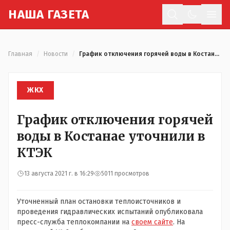
Н
АША
Г
АЗЕТА
Отк
Главная
/
Новости
/
График отключения горячей воды в Костанае уточнили в КТЭК
ЖКХ
График отключения горячей
воды в Костанае уточнили в
КТЭК
13 августа 2021 г. в 16:29
5011 просмотров
Уточненный план остановки теплоисточников и
проведения гидравлических испытаний опубликовала
пресс-служба теплокомпании на
своем сайте
. На