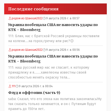
Последние сообщения
родом из Шанхая2022
9 августа 2026 г. в 00:57
Украина пообещала США не наносить удары по
КТК – Bloomberg
111: Блин, нас с братской Россией украинцы поставили
на колени.....на горох,гречку или рис?😊
родом из Шанхая2022
9 августа 2026 г. в 00:56
Украина пообещала США не наносить удары по
КТК – Bloomberg
111: наш русский мир нас не спасает, к которому
принадлежу и я.........хамелеоны известны своей
способностью менять окраску тела....
111
9 августа 2026 г. в 00:04
Флуд и оффтопик (часть 9)
saba: Сказал, что его эпоха как политика закончилась!Ну
так сказать только начинается, и он с Путиным будут
править до 150ти лет..