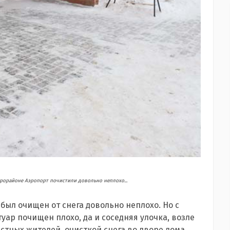
рорайоне Аэропорт почистили довольно неплохо...
был очищен от снега довольно неплохо. Но с
туар почищен плохо, да и соседняя улочка, возле
естных жителей, очисткой снега во дворе дома