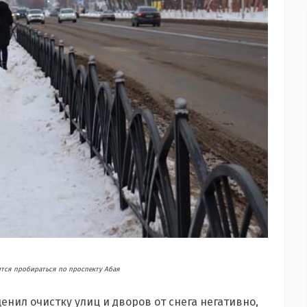
тся пробираться по проспекту Абая
ценил очистку улиц и дворов от снега негативно,