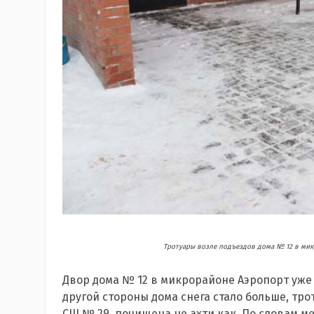
Тротуары возле подъездов дома № 12 в мик
Двор дома № 12 в микрорайоне Аэропорт уже 
другой стороны дома снега стало больше, тро
СШ № 29, почищена не ахти как. По словам м