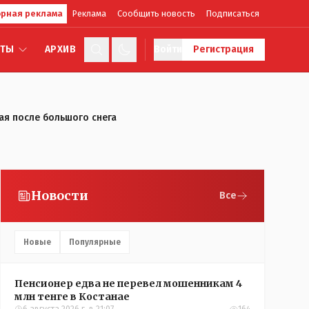
рная реклама
Реклама
Сообщить новость
Подписаться
КТЫ
АРХИВ
Войти
Регистрация
ая после большого снега
Новости
Все
Новые
Популярные
Пенсионер едва не перевел мошенникам 4
млн тенге в Костанае