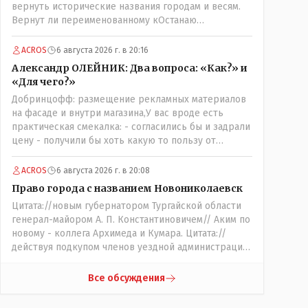
вернуть исторические названия городам и весям.
Вернут ли переименованному кОстанаю
историческое имя? Ведь для этого же эти она..
ономасты существуют)) Или тут тоже двойной
ACROS
6 августа 2026 г. в 20:16
стандарт есть?
Александр ОЛЕЙНИК: Два вопроса: «Как?» и
«Для чего?»
Добринцофф: размещение рекламных материалов
на фасаде и внутри магазина,У вас вроде есть
практическая смекалка: - согласились бы и задрали
цену - получили бы хоть какую то пользу от
будущих депутатов, как говориться- с паршивой
овцы хоть шерсти клок, тем более эта тётенька
ACROS
6 августа 2026 г. в 20:08
платила бы не со своего кармана, а с халявных,
Право города с названием Новониколаевск
партийных денег.- думаю сильно не торговалась
Цитата://новым губернатором Тургайской области
бы.
генерал-майором А. П. Константиновичем// Аким по
новому - коллега Архимеда и Кумара. Цитата://
действуя подкупом членов уездной администрации,
о// Цитата://Последовала спекуляция земельными
участками,// Интересно: - тогда был
Все обсуждения
антикорруционный комитет ??? Цитата:///
киргизское население // Казахи. Цитата://