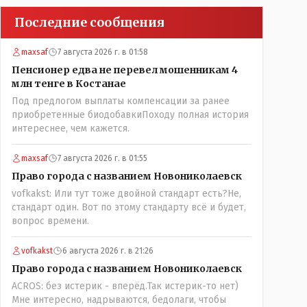
Последние сообщения
maxsaf
7 августа 2026 г. в 01:58
Пенсионер едва не перевел мошенникам 4
млн тенге в Костанае
Под предлогом выплаты компенсации за ранее
приобретенные биодобавкиПоходу полная история
интереснее, чем кажется.
maxsaf
7 августа 2026 г. в 01:55
Право города с названием Новониколаевск
vofkakst: Или тут тоже двойной стандарт есть?Не,
стандарт один. Вот по этому стандарту всё и будет,
вопрос времени.
vofkakst
6 августа 2026 г. в 21:26
Право города с названием Новониколаевск
ACROS: без истерик - вперёд.Так истерик-то нет)
Мне интересно, надрываются, бедолаги, чтобы