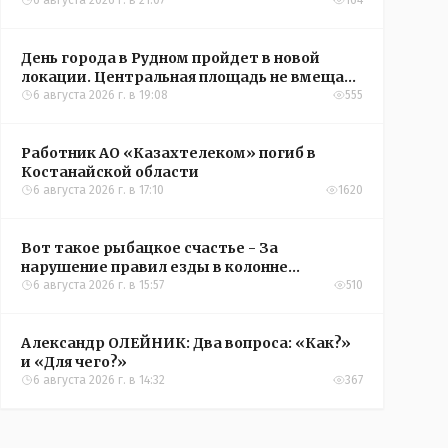
6 августа 2026 г. в 21:07
164
День города в Рудном пройдет в новой
локации. Центральная площадь не вмещает
всех желающих
6 августа 2026 г. в 19:08
555
Работник АО «Казахтелеком» погиб в
Костанайской области
6 августа 2026 г. в 17:10
1620
Вот такое рыбацкое счастье - За
нарушение правил езды в колонне
оштрафовали участников соревнований в
6 августа 2026 г. в 15:57
510
Аркалыке
Александр ОЛЕЙНИК: Два вопроса: «Как?»
и «Для чего?»
6 августа 2026 г. в 14:32
367