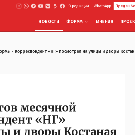
О редакции
WhatsApp
Предвыбо
НОВОСТИ
ФОРУМ
МНЕНИЯ
ПРОЕ
ормы - Корреспондент «НГ» посмотрел на улицы и дворы Костан
тов месячной
ндент «НГ»
цы и дворы Костаная