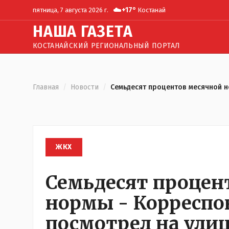
☁️
+
17
°
пятница, 7 августа 2026 г.
Костанай
Н
АША
Г
АЗЕТА
КОСТАНАЙСКИЙ РЕГИОНАЛЬНЫЙ ПОРТАЛ
Главная
/
Новости
/
Семьдесят процентов месячной н
ЖКХ
Семьдесят процен
нормы - Корреспо
посмотрел на ули