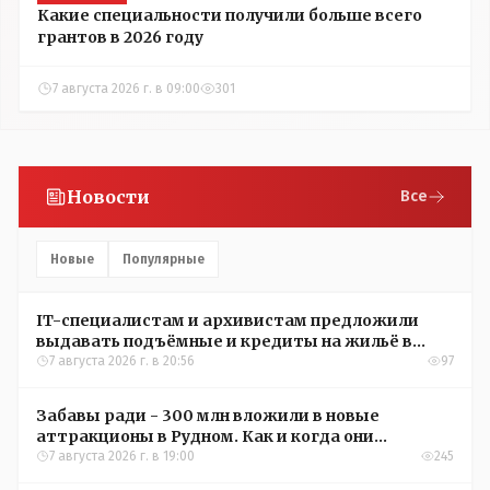
Какие специальности получили больше всего
грантов в 2026 году
7 августа 2026 г. в 09:00
301
Новости
Все
Новые
Популярные
IT-специалистам и архивистам предложили
выдавать подъёмные и кредиты на жильё в
сёлах Казахстана
7 августа 2026 г. в 20:56
97
Забавы ради - 300 млн вложили в новые
аттракционы в Рудном. Как и когда они
окупятся?
7 августа 2026 г. в 19:00
245