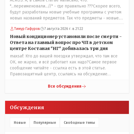
ACROS: А, в самой статье написано, что:
температурный режим на контроль. То есть первая
"...переименовали...//" - где правильно ???Скорее всего,
часть - информация до трагедии, вторая часть -
будут разработаны новые учебные программы с учетом
информация после трагедии, когда все уже было
новых названий предметов. Так что предметы - новые.
исправлено.
Хоть и переименованные)
Тимур Гафуров
7 августа 2026 г. в 21:22
Новый кондиционер установили после смерти -
Ответа на главный вопрос про ЧП в детском
центре Костаная "НГ" добивалась три дня
maxsaf: Кто до вашей поездки утверждал, что там все
ОК, не жарко, и всё работает как надо?Самое первое
сообщение читайте - ссылка есть в этой статье.
Правозащитный центр, ссылаясь на обсуждение
сотрудников интерната в рабочем чате, которые
прислали ему в виде аудиосообщений, пишет, что
Все обсуждения
воспитатели долго добивались установки
кондиционеров в помещениях, где есть дети, однако к
настоящему времени их установили только в
Обсуждения
помещениях, предназначенных для административно-
управленческого персонала. И Также в каждой группе
установлены кондиционеры, питьевой и температурный
Новые
Популярные
Свободные темы
режимы, которые взяты на особый контроль, учитывая
погодные условия в это лето. Мы решили. что это -