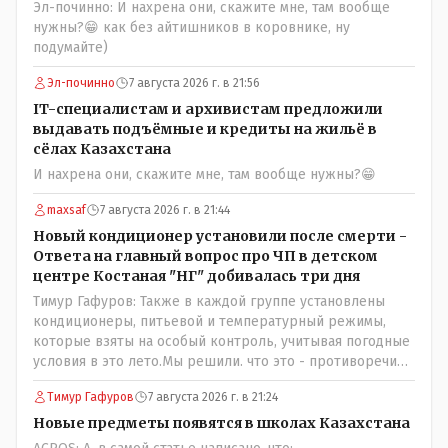
Эл-починно: И нахрена они, скажите мне, там вообще
нужны?😁 как без айтишников в коровнике, ну
подумайте)
Эл-починно
7 августа 2026 г. в 21:56
IT-специалистам и архивистам предложили
выдавать подъёмные и кредиты на жильё в
сёлах Казахстана
И нахрена они, скажите мне, там вообще нужны?😁
maxsaf
7 августа 2026 г. в 21:44
Новый кондиционер установили после смерти -
Ответа на главный вопрос про ЧП в детском
центре Костаная "НГ" добивалась три дня
Тимур Гафуров: Также в каждой группе установлены
кондиционеры, питьевой и температурный режимы,
которые взяты на особый контроль, учитывая погодные
условия в это лето.Мы решили. что это - противоречие.
Вы считаете иначе?Ну тут противоречия нет. Этот
Тимур Гафуров
7 августа 2026 г. в 21:24
комментарий прозвучал на следующий день после
трагедии, то есть 29 июля, когда спешно установили и
Новые предметы появятся в школах Казахстана
воду, и новые кондиционеры, и впервые поставили