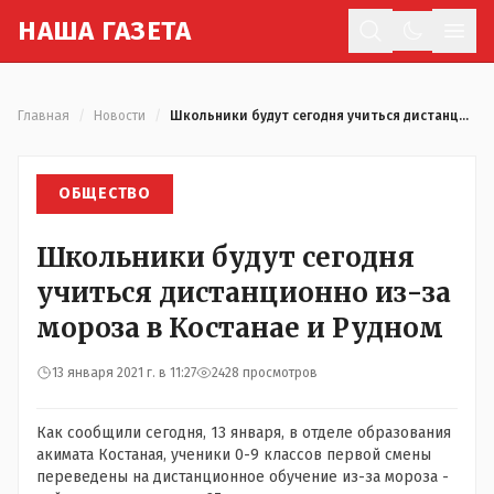
Н
АША
Г
АЗЕТА
Отк
Главная
/
Новости
/
Школьники будут сегодня учиться дистанционно из-за мороза в Костанае и Рудном
ОБЩЕСТВО
Школьники будут сегодня
учиться дистанционно из-за
мороза в Костанае и Рудном
13 января 2021 г. в 11:27
2428 просмотров
Как сообщили сегодня, 13 января, в отделе образования
акимата Костаная, ученики 0-9 классов первой смены
переведены на дистанционное обучение из-за мороза -