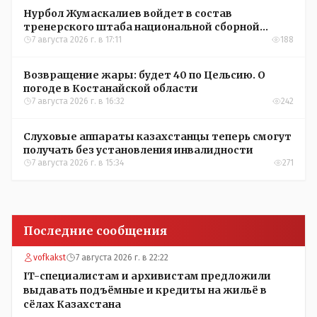
Нурбол Жумаскалиев войдет в состав
тренерского штаба национальной сборной
Казахстана по футболу
7 августа 2026 г. в 17:11
188
Возвращение жары: будет 40 по Цельсию. О
погоде в Костанайской области
7 августа 2026 г. в 16:32
242
Слуховые аппараты казахстанцы теперь смогут
получать без установления инвалидности
7 августа 2026 г. в 15:34
271
Последние сообщения
vofkakst
7 августа 2026 г. в 22:22
IT-специалистам и архивистам предложили
выдавать подъёмные и кредиты на жильё в
сёлах Казахстана