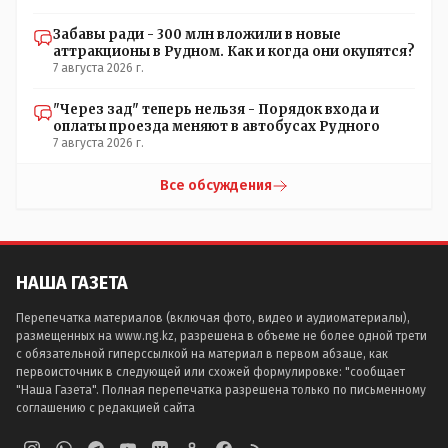
Забавы ради - 300 млн вложили в новые
аттракционы в Рудном. Как и когда они окупятся?
7 августа 2026 г.
"Через зад" теперь нельзя - Порядок входа и
оплаты проезда меняют в автобусах Рудного
7 августа 2026 г.
Все обсуждения
НАША ГАЗЕТА
Перепечатка материалов (включая фото, видео и аудиоматериалы),
размещенных на www.ng.kz, разрешена в объеме не более одной трети
с обязательной гиперссылкой на материал в первом абзаце, как
первоисточник в следующей или схожей формулировке: "сообщает
"Наша Газета". Полная перепечатка разрешена только по письменному
соглашению с редакцией сайта