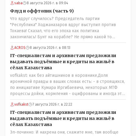
saba
8 августа 2026 г. в 09:04
значительно вкуснее чем руссская и белоруская, а хлеб
покупайте формовой, бюджетный- он значительно
Флуд и оффтопик (часть 9)
вкусней остальных, но самый вкусный хлеб в совхозных
Что вдруг случилось? Председатель партии
пекарнях; мясо - русское, белоруское не вкусное- наше
"Республика" Ходжаназаров вдруг выступил против
значительно вкусней и натуральное Цитата:///В
Токаева! Сказал, что его эпоха как политика
финансовой столице республики все дешевле./// Что
закончилась! Бунт на корабле? Не прямо какой то
правда то правда: - там продкты и фрукты-овощи
правдолюб вдруг выступил! Может он инопланетянин?
дешевле и услуги тамады, певцов тоже и провести той
ACROS
8 августа 2026 г. в 08:13
Появился неизвестно откуда, отжал у бывшего
на 250-300 человек там обойдётся в разы дешевле чем в
всесильного Розинова целый холдинг и теперь против
IT-специалистам и архивистам предложили
Костанае. Цитата:///Кому доверять?/// Только себе: - за
президента выступает! Вот ни капельки ему не поверю,
выдавать подъёмные и кредиты на жильё в
что боролись на то и напоролись- хотели капитализм,
что он действует в интересах страны, про народ уже и
сёлах Казахстана
жить по принципу: "...человек-человеку- волк....", не
не говорю! Опять какие то закулисные игры?
vofkakst: как без айтишников в коровнике,Доля
захотели жить в коммунизме где был принцип:
ироничной правды в ваших словах есть: - в строящихся,
"....человек человеку- брат...."
по инициативе Кумара Иргибаевича, некоторых МТФ
процессы дойки, кормления - оцифрованы и иногда эти
программы дают сбой - и тогда они нужны, хотя я
vofkakst
7 августа 2026 г. в 22:22
насколько в курсе своей комьютерной безграмотности
- все эти вопросы можно решать и устранять эти сбои и
IT-специалистам и архивистам предложили
удалённо - лёжа на диване, в городе. Но, этих
выдавать подъёмные и кредиты на жильё в
современных и оцифрованных МТФ критично мало для
сёлах Казахстана
массового переезда лохматых и обкуренных молодых
Эл-починно: И нахрена они, скажите мне, там вообще