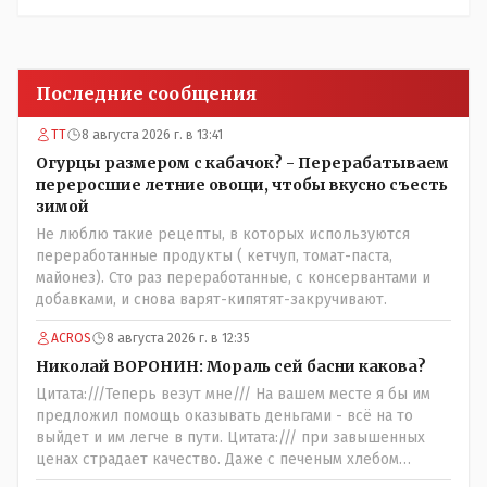
Последние сообщения
ТТ
8 августа 2026 г. в 13:41
Огурцы размером с кабачок? - Перерабатываем
переросшие летние овощи, чтобы вкусно съесть
зимой
Не люблю такие рецепты, в которых используются
переработанные продукты ( кетчуп, томат-паста,
майонез). Сто раз переработанные, с консервантами и
добавками, и снова варят-кипятят-закручивают.
ACROS
8 августа 2026 г. в 12:35
Николай ВОРОНИН: Мораль сей басни какова?
Цитата:///Теперь везут мне/// На вашем месте я бы им
предложил помощь оказывать деньгами - всё на то
выйдет и им легче в пути. Цитата:/// при завышенных
ценах страдает качество. Даже с печеным хлебом
проблема. // На вкус и цвет........., по мне : - наша молочка