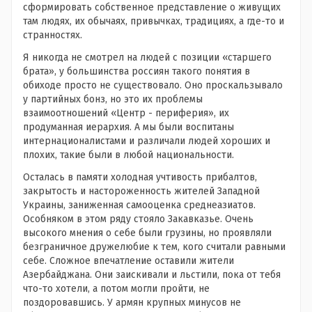
сформировать собственное представление о живущих
там людях, их обычаях, привычках, традициях, а где-то и
странностях.
Я никогда не смотрел на людей с позиции «старшего
брата», у большинства россиян такого понятия в
обиходе просто не существовало. Оно проскальзывало
у партийных бонз, но это их проблемы
взаимоотношений «Центр - периферия», их
продуманная иерархия. А мы были воспитаны
интернационалистами и различали людей хороших и
плохих, такие были в любой национальности.
Осталась в памяти холодная учтивость прибалтов,
закрытость и настороженность жителей Западной
Украины, заниженная самооценка среднеазиатов.
Особняком в этом ряду стояло Закавказье. Очень
высокого мнения о себе были грузины, но проявляли
безграничное дружелюбие к тем, кого считали равными
себе. Сложное впечатление оставили жители
Азербайджана. Они заискивали и льстили, пока от тебя
что-то хотели, а потом могли пройти, не
поздоровавшись. У армян крупных минусов не