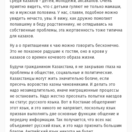
среди казахов - детей, молодежи, аксакалов. Очень
приятно видеть, что с детьми гуляют не только мамаши,
но и мужская половина. У нас, славян, подобное можно
увидеть нечасто, увы. Я вижу, как дружно помогают
попавшему в беду родственнику, не оглядываясь на
собственные проблемы, эта жертвенность тоже типична
для казахов.
Ну а о приглашении к чаю можно говорить бесконечно.
Это не показное радушие к гостям, оно в крови у
казахов со времен кочевого образа жизни.
Будучи гражданином Казахстана, я не закрываю глаза на
проблемы в обществе, социальные и политические.
Казахстанцы могут жить значительно богаче, если
пресечь воровство казны чиновниками. И делать это
надо незамедлительно, иначе миграционные процессы
не остановить. Надо жестко пресекать попытки наездов
на статус русского языка. Вот в Костанае общепринят
этот язык, и это никого не напрягает, поскольку язык
призван выполнять две основные функции: общение и
передачу информации. Так получается, что всех нас
объединяет русский язык, и это надо признать большим
благом. Английский язык никогда не будет