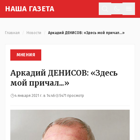
Н
АША
Г
АЗЕТА
Отк
Главная
/
Новости
/
Аркадий ДЕНИСОВ: «Здесь мой причал...»
МНЕНИЯ
Аркадий ДЕНИСОВ: «Здесь
мой причал...»
4 января 2021 г. в 14:46
5471 просмотр