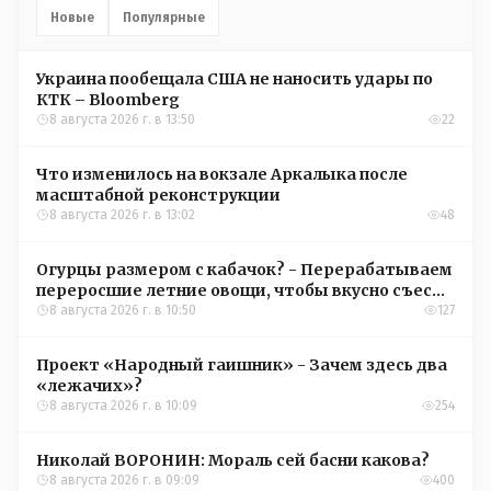
Новые
Популярные
Украина пообещала США не наносить удары по
КТК – Bloomberg
8 августа 2026 г. в 13:50
22
Что изменилось на вокзале Аркалыка после
масштабной реконструкции
8 августа 2026 г. в 13:02
48
Огурцы размером с кабачок? - Перерабатываем
переросшие летние овощи, чтобы вкусно съесть
зимой
8 августа 2026 г. в 10:50
127
Проект «Народный гаишник» - Зачем здесь два
«лежачих»?
8 августа 2026 г. в 10:09
254
Николай ВОРОНИН: Мораль сей басни какова?
8 августа 2026 г. в 09:09
400