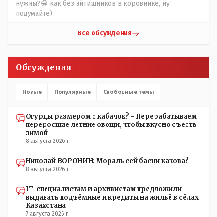
ребят из города в село, да и те МТФ я по опыту
нужны?😁 как без айтишников в коровнике, ну
подозреваю, скоро перейдут на обслуживание с
подумайте)
помошью кувалды, китайского скотча, алюминевой
проволоки и русского мата. Вот где работать в селе
Все обсуждения
именно АРХИВАРИУСАМ - понятие не имею- допустим
все мои архивы по работе и по семейной жизни -
помещаются в одну дешёвую китайскую флешку
Обсуждения
купленную на оптушке на Складской за 1 000 тенге.
Впрочем, не надо гадать: - это замутили УМНЫЕ люди
наверху , близко расположенные к гос.бюджету-
Новые
Популярные
Свободные темы
наверняка они знают что делают.
Огурцы размером с кабачок? - Перерабатываем
переросшие летние овощи, чтобы вкусно съесть
зимой
8 августа 2026 г.
Николай ВОРОНИН: Мораль сей басни какова?
8 августа 2026 г.
IT-специалистам и архивистам предложили
выдавать подъёмные и кредиты на жильё в сёлах
Казахстана
7 августа 2026 г.