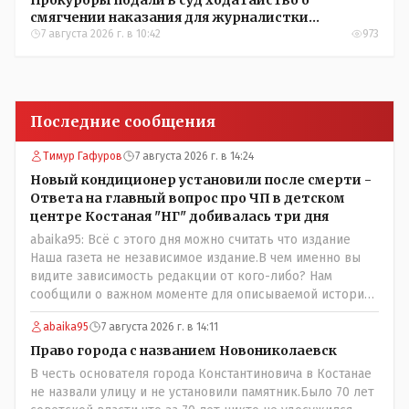
Прокуроры подали в суд ходатайство о
смягчении наказания для журналистки
Александры Алёховой
7 августа 2026 г. в 10:42
973
Последние сообщения
Тимур Гафуров
7 августа 2026 г. в 14:24
Новый кондиционер установили после смерти -
Ответа на главный вопрос про ЧП в детском
центре Костаная "НГ" добивалась три дня
abaika95: Всё с этого дня можно считать что издание
Наша газета не независимое издание.В чем именно вы
видите зависимость редакции от кого-либо? Нам
сообщили о важном моменте для описываемой истории.
И редакция отреагировала бы дополнительным
abaika95
7 августа 2026 г. в 14:11
исследованием на такие вопрос от любого читателя.
Писать "как надо" редакция не будет. Но мы будем
Право города с названием Новониколаевск
публиковать полную и объективную информацию. А
В честь основателя города Константиновича в Костанае
потом продолжать тему. если выяснятся новые
не назвали улицу и не установили памятник.Было 70 лет
обстоятельства.