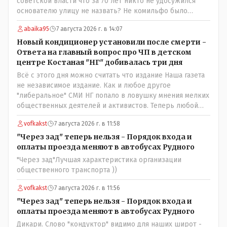
советской власти что за 70 лет никто не удосужился
основателю улицу не назвать? Не комильфо было
генерал-губернаторам улицы дарить? При СССР что то
abaika95
7 августа 2026 г. в 14:07
знали о нем такое нехорошее? Ну и сейчас значит не
надо. Обойдёмся как-нибудь vofkakst: Где ономасты,
Новый кондиционер установили после смерти -
которые топят за возвращение исторических
Ответа на главный вопрос про ЧП в детском
названийТак вернули же историческое Кустанай
центре Костаная "НГ" добивалась три дня
коренное название городишка
Всё с этого дня можно считать что издание Наша газета
не независимое издание. Как и любое другое
"либеральное" СМИ НГ попало в ловушку мнения мелких
общественных деятелей и активистов. Теперь любой
активист и НПОшник будет поносить и диктовать
vofkakst
7 августа 2026 г. в 11:58
условия газете информационно бомбордируя ее пока та
не начнет писать "как надо" определенному кругу лиц.
"Через зад" теперь нельзя - Порядок входа и
Редакторская политика, коллектив журналистов уже
оплаты проезда меняют в автобусах Рудного
ниче не значат. Прискорбно и иронично
"Через зад"Лучшая характеристика организации
общественного транспорта ))
vofkakst
7 августа 2026 г. в 11:56
"Через зад" теперь нельзя - Порядок входа и
оплаты проезда меняют в автобусах Рудного
Дикари. Слово "кондуктор" видимо для наших широт -