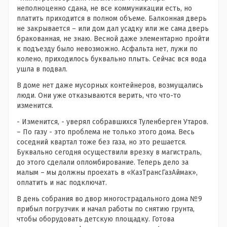
неполноценно сдана, не все коммуникации есть, но
платить приходится в полном объеме. Балконная дверь
не закрывается – или дом дал усадку или же сама дверь
бракованная, не знаю. Весной даже элементарно пройти
к подъезду было невозможно. Асфальта нет, лужи по
колено, приходилось буквально плыть. Сейчас вся вода
ушла в подвал.
В доме нет даже мусорных контейнеров, возмущались
люди. Они уже отказываются верить, что что-то
изменится.
- Изменится, - уверял собравшихся Туленберген Утаров.
– По газу - это проблема не только этого дома. Весь
соседний квартал тоже без газа, но это решается.
Буквально сегодня осуществили врезку в магистраль,
до этого сделали опломбирование. Теперь дело за
малым – мы должны проехать в «КазТрансГазАймак»,
оплатить и нас подключат.
В день собрания во двор многострадального дома №9
прибыл погрузчик и начал работы по снятию грунта,
чтобы оборудовать детскую площадку. Готова