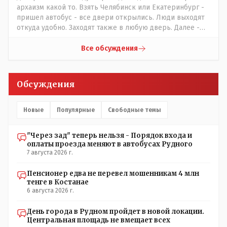
архаизм какой то. Взять Челябинск или Екатеринбург -
пришел автобус - все двери открылись. Люди выходят
откуда удобно. Заходят также в любую дверь. Далее -
либо платишь сам (у каждой двери есть валидатор),
либо кондуктор подойдет с терминалом. Водитель
Все обсуждения
разгружен от вопросов оплаты, полностью
сконцентрировавшись на управлении автобусом.
Кондуктор - помимо удобства - несомненно рабочие
Обсуждения
места. Сколько людей можно трудоустроить? Но зачем,
когда водитель должен и на дорогу смотреть, и оплату
контролировать , и (в редких случаях оплаты наличкой)
Новые
Популярные
Свободные темы
сдачу выдавать. У нас прогресс почему-то идет с
регрессом рука об руку. Любую хорошую задумку
"Через зад" теперь нельзя - Порядок входа и
умудряемся похерить(
оплаты проезда меняют в автобусах Рудного
7 августа 2026 г.
Пенсионер едва не перевел мошенникам 4 млн
тенге в Костанае
6 августа 2026 г.
День города в Рудном пройдет в новой локации.
Центральная площадь не вмещает всех