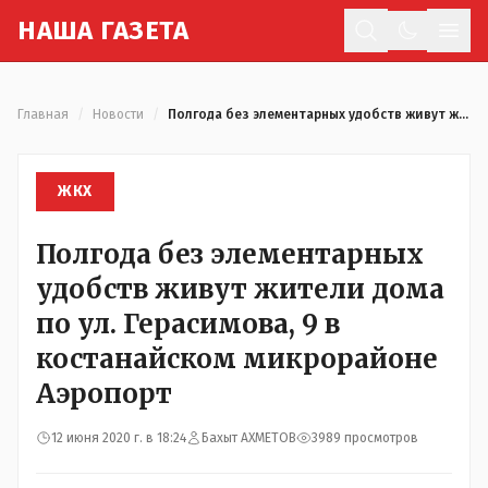
Н
АША
Г
АЗЕТА
Отк
Главная
/
Новости
/
Полгода без элементарных удобств живут жители дома по ул. Герасимова, 9 в костанайском микрорайоне Аэропорт
ЖКХ
Полгода без элементарных
удобств живут жители дома
по ул. Герасимова, 9 в
костанайском микрорайоне
Аэропорт
12 июня 2020 г. в 18:24
Бахыт АХМЕТОВ
3989 просмотров