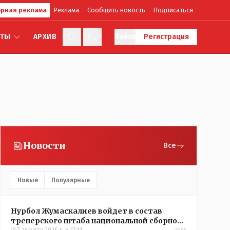
рная реклама
Реклама
Сообщить новость
Подписаться
КТЫ
АРХИВ
Войти
Регистрация
Новости
Все
Новые
Популярные
Нурбол Жумаскалиев войдет в состав
тренерского штаба национальной сборной