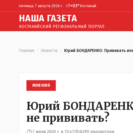
⛅
+
23
°
пятница, 7 августа 2026 г.
Костанай
Н
АША
Г
АЗЕТА
КОСТАНАЙСКИЙ РЕГИОНАЛЬНЫЙ ПОРТАЛ
Главная
/
Новости
/
Юрий БОНДАРЕНКО: Прививать или
МНЕНИЯ
Юрий БОНДАРЕНКО
не прививать?
7 июня 2020 г. в 13:47
6299 просмотров