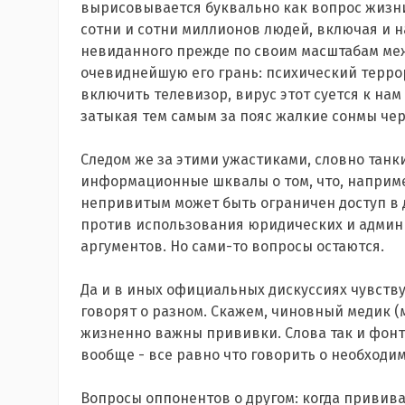
вырисовывается буквально как вопрос жизни и
сотни и сотни миллионов людей, включая и н
невиданного прежде по своим масштабам ме
очевиднейшую его грань: психический терро
включить телевизор, вирус этот суется к н
затыкая тем самым за пояс жалкие сонмы че
Следом же за этими ужастиками, словно танк
информационные шквалы о том, что, наприме
непривитым может быть ограничен доступ в д
против использования юридических и админ
аргументов. Но сами-то вопросы остаются.
Да и в иных официальных дискуссиях чувствую
говорят о разном. Скажем, чиновный медик (
жизненно важны прививки. Слова так и фонт
вообще - все равно что говорить о необходим
Вопросы оппонентов о другом: когда привив