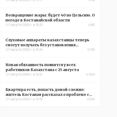
Казахстана по футболу
7 августа 2026 г. в 17:11
44
Возвращение жары: будет 40 по Цельсию. О
погоде в Костанайской области
7 августа 2026 г. в 16:32
86
Слуховые аппараты казахстанцы теперь
смогут получать без установления
инвалидности
7 августа 2026 г. в 15:34
105
Новая обязанность появится у всех
работников Казахстана с 25 августа
7 августа 2026 г. в 14:12
1234
Квартира есть, попасть домой сложно:
житель Костаная рассказал о проблеме с
подъездом
7 августа 2026 г. в 13:10
540