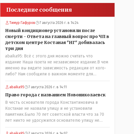
Последние сообщения
Тимур Гафуров
7 августа 2026 г. в 14:24
Новый кондиционер установили после
смерти - Ответа на главный вопрос про ЧП в
детском центре Костаная "НГ" добивалась
три дня
abaika95: Всё с этого дня можно считать что
издание Наша газета не независимое издание.В чем
именно вы видите зависимость редакции от кого-
либо? Нам сообщили о важном моменте для
описываемой истории. И редакция отреагировала
бы дополнительным исследованием на такие
abaika95
7 августа 2026 г. в 14:11
вопрос от любого читателя. Писать "как надо"
Право города с названием Новониколаевск
редакция не будет. Но мы будем публиковать
В честь основателя города Константиновича в
полную и объективную информацию. А потом
Костанае не назвали улицу и не установили
продолжать тему. если выяснятся новые
памятник.Было 70 лет советской власти что за 70
обстоятельства.
лет никто не удосужился основателю улицу не
назвать? Не комильфо было генерал-губернаторам
улицы дарить? При СССР что то знали о нем такое
abaika95
7 августа 2026 г. в 14:07