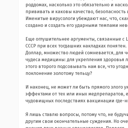
роддомах, насколько это обязательно и наско
прививать и каковы качество, безопасность 
Именитые вирусологи убеждают нас, что, скаж
создано и создать его ударными темпами не
Еще оглушительнее аргументы, связанные с 
СССР при всех тогдашних накладках понятен. 
Доллар, множество людей сомневается, для ч
чудеса медицины: для укрепления здоровья л
этого второго подсовывать нам все, что угод
поклонение золотому тельцу?
И наконец, не может ли быть прямого злого
эффектами от тех или иных медпрепаратов, е
чудовищных последствиях вакцинации где-н
Я лишь ставлю вопросы, потому что, не буду
другим свои окончательные суждения. Но оче