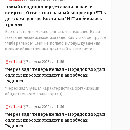
нехорошее? Ну и сейчас значит не надо. Обойдёмся
Новый кондиционер установили после
как-нибудь vofkakst: Где ономасты, которые топят
смерти - Ответа на главный вопрос про ЧП в
за возвращение исторических названийТак
детском центре Костаная "НГ" добивалась
вернули же историческое Кустанай коренное
три дня
название городишка
Всё с этого дня можно считать что издание Наша
газета не независимое издание. Как и любое другое
"либеральное" СМИ НГ попало в ловушку мнения
мелких общественных деятелей и активистов.
Теперь любой активист и НПОшник будет поносить
и диктовать условия газете информационно
vofkakst
7 августа 2026 г. в 11:58
бомбордируя ее пока та не начнет писать "как
"Через зад" теперь нельзя - Порядок входа и
надо" определенному кругу лиц. Редакторская
оплаты проезда меняют в автобусах
политика, коллектив журналистов уже ниче не
Рудного
значат. Прискорбно и иронично
"Через зад"Лучшая характеристика организации
общественного транспорта ))
vofkakst
7 августа 2026 г. в 11:56
"Через зад" теперь нельзя - Порядок входа и
оплаты проезда меняют в автобусах
Рудного