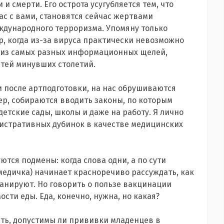
 смерти. Его острота усугубляется тем, что
ас с вами, становятся сейчас жертвами
ждународного терроризма. Упомяну только
р, когда из-за вируса практически невозможно
ам из самых разных информационных щелей,
ртей минувших столетий.
и после артподготовки, на нас обрушиваются
р, собираются вводить законы, по которым
етские сады, школы и даже на работу. Я лично
истративных дубинок в качестве медицинских
тся подмены: когда слова одни, а по сути
медичка) начинает красноречиво рассуждать, как
анируют. Но говорить о пользе вакцинации
ости еды. Еда, конечно, нужна, но какая?
ать, допустимы ли прививки младенцев в