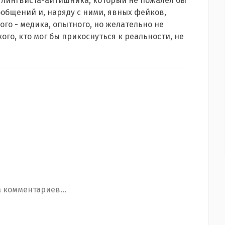
- лингвиста-айтишника, который не пожалел бы
общений и, наряду с ними, явных фейков,
ого - медика, опытного, но желательно не
ого, кто мог бы прикоснуться к реальности, не
 комментариев...