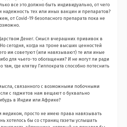
лько все это должно быть индивидуально, от чего
и надежность тех или иных вакцин и препаратов?
ем, от Covid-19 безопасного препарата пока не
возможно.
Царством Денег. Смысл вчерашних прививок в
Но сегодня, когда на троне высших ценностей
его им советуют (или навязывают) те или иные
ибо для чьего-то обогащения? И не могут ли ради
но там, где клятву Гиппократа способно потеснить
 умысла, связанного с возможными побочными
сли с гаджетов нам вещают о буквально
ибудь в Индии или Африке?
чи медиком, просто не имею права навязывать
нь хотелось бы со страниц газеты услышать