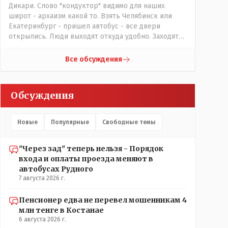
Дикари. Слово "кондуктор" видимо для наших
широт - архаизм какой то. Взять Челябинск или
Екатеринбург - пришел автобус - все двери
открылись. Люди выходят откуда удобно. Заходят
также в любую дверь. Далее - либо платишь сам (у
каждой двери есть валидатор), либо кондуктор
Все обсуждения
подойдет с терминалом. Водитель разгружен от
вопросов оплаты, полностью
сконцентрировавшись на управлении автобусом.
Обсуждения
Кондуктор - помимо удобства - несомненно
рабочие места. Сколько людей можно
трудоустроить? Но зачем, когда водитель должен и
Новые
Популярные
Свободные темы
на дорогу смотреть, и оплату контролировать , и (в
редких случаях оплаты наличкой) сдачу выдавать. У
нас прогресс почему-то идет с регрессом рука об
"Через зад" теперь нельзя - Порядок
руку. Любую хорошую задумку умудряемся
входа и оплаты проезда меняют в
похерить(
автобусах Рудного
7 августа 2026 г.
Пенсионер едва не перевел мошенникам 4
млн тенге в Костанае
6 августа 2026 г.