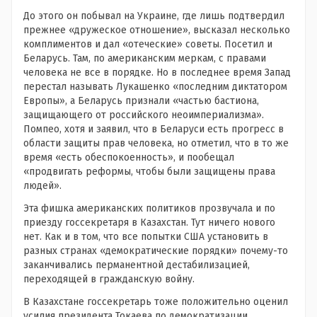
До этого он побывал на Украине, где лишь подтвердил
прежнее «дружеское отношение», высказал несколько
комплиментов и дал «отеческие» советы. Посетил и
Беларусь. Там, по американским меркам, с правами
человека не все в порядке. Но в последнее время Запад
перестал называть Лукашенко «последним диктатором
Европы», а Беларусь признали «частью бастиона,
защищающего от российского неоимпериализма».
Помпео, хотя и заявил, что в Беларуси есть прогресс в
области защиты прав человека, но отметил, что в то же
время «есть обеспокоенность», и пообещал
«продвигать реформы, чтобы были защищены права
людей».
Эта фишка американских политиков прозвучала и по
приезду госсекретаря в Казахстан. Тут ничего нового
нет. Как и в том, что все попытки США установить в
разных странах «демократические порядки» почему-то
заканчивались перманентной дестабилизацией,
переходящей в гражданскую войну.
В Казахстане госсекретарь тоже положительно оценил
усилия президента Токаева по демократизации