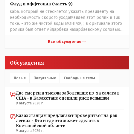
сносить пожалуйста ,а как на века построить слабо.....Вы
Флуд и оффтопик (часть 9)
вот господин Бондаренко большой учёный прошлись
saba: который не стесняется указать президенту на
бы по историческим постройкам сколько было
необходимость скорого ухода!Увидел этот ролик в Тик
ликвидировано в советское время и в наше.......
токе: - это же чистой воды МОНТАЖ, ; в оригинале этого
ролика был ответ Айдарбека назарбаевскому соловью
на его якобы критику партии Республика. Я думаю: - они
просто напросто - КЛОУНЫ или МАРИОНЕТКИ власти и
Все обсуждения
пикировка между ними - это сделано или
срежисировано кем то из АП для того что бы создать
видимость ИНТРИГИ выборов, его как бы и якобы
Обсуждения
НАКАЛ - и тот и этот без разрешения АП - и шага,
вернее и голоса не подадут. - в принципе вы же видите
- идёт СКУЧНАЯ и НУДНАЯ и МОНОТОННАЯ и полностью
Новые
Популярные
Свободные темы
КОНТРОЛИРУЕМАЯ якобы предвыборная агитация Если
вдруг они захотят гавкнуть что либо по своему
Две смерти и тысячи заболевших из-за салата в
усмотрению: - их мгновенно лишать возможности идти
США - в Казахстане оценили риск вспышки
на выборы и не дадут им места в будущем Курултае: -
9 августа 2026 г.
кстати, я думаю в АП и уже и места распределили между
партиями.
Казахстанцам предлагают провериться на рак
легких - Кто и где это может сделать в
Костанайской области
9 августа 2026 г.