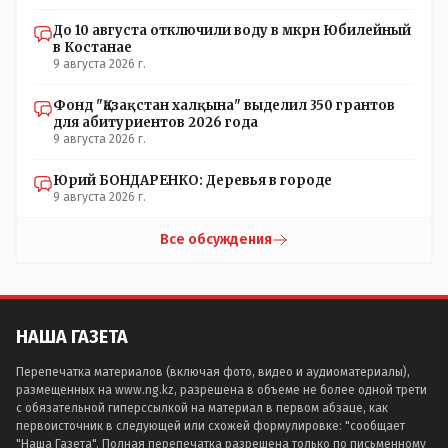
До 10 августа отключили воду в мкрн Юбилейный
в Костанае
9 августа 2026 г.
Фонд "Қазақстан халқына" выделил 350 грантов
для абитуриентов 2026 года
9 августа 2026 г.
Юрий БОНДАРЕНКО: Деревья в городе
9 августа 2026 г.
Все обсуждения
НАША ГАЗЕТА
Перепечатка материалов (включая фото, видео и аудиоматериалы),
размещенных на www.ng.kz, разрешена в объеме не более одной трети
с обязательной гиперссылкой на материал в первом абзаце, как
первоисточник в следующей или схожей формулировке: "сообщает
"Наша Газета". Полная перепечатка разрешена только по письменному