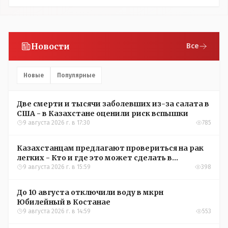
Новости
Все
Новые
Популярные
Две смерти и тысячи заболевших из-за салата в
США - в Казахстане оценили риск вспышки
9 августа 2026 г. в 17:30
785
Казахстанцам предлагают провериться на рак
легких - Кто и где это может сделать в
Костанайской области
9 августа 2026 г. в 15:59
398
До 10 августа отключили воду в мкрн
Юбилейный в Костанае
9 августа 2026 г. в 14:59
553