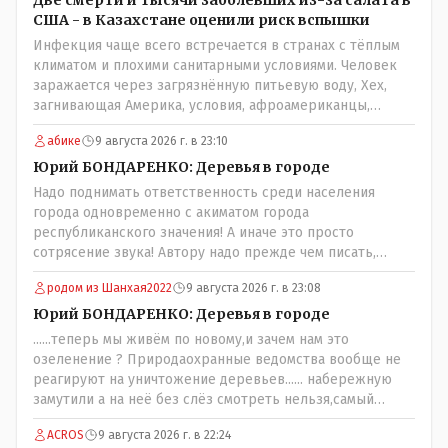
Две смерти и тысячи заболевших из-за салата в
США - в Казахстане оценили риск вспышки
Инфекция чаще всего встречается в странах с тёплым
климатом и плохими санитарными условиями. Человек
заражается через загрязнённую питьевую воду, Хех,
загнивающая Америка, условия, афроамериканцы,
грязная вода, отсутствие страховок, нечистоплотные
абике
9 августа 2026 г. в 23:10
мигранты и прочее.. Лучше России и Казахстана жить
негде..
Юрий БОНДАРЕНКО: Деревья в городе
Надо поднимать ответственность среди населения
города одновременно с акиматом города
республиканского значения! А иначе это просто
сотрясение звука! Автору надо прежде чем писать,
необходимо самому обратиться в ЖКХ акимата и
родом из Шанхая2022
9 августа 2026 г. в 23:08
разобраться прежде чем своей статьей провоцировать
население города!
Юрий БОНДАРЕНКО: Деревья в городе
......теперь мы живём по новому,и зачем нам это
озеленение ? Природаохранные ведомства вообще не
реагируют на уничтожение деревьев...... набережную
замутили а на неё без слёз смотреть нельзя,самый
наивысший уровень рукопопства наших
ACROS
9 августа 2026 г. в 22:24
строителей"специалистов",как исторические здания