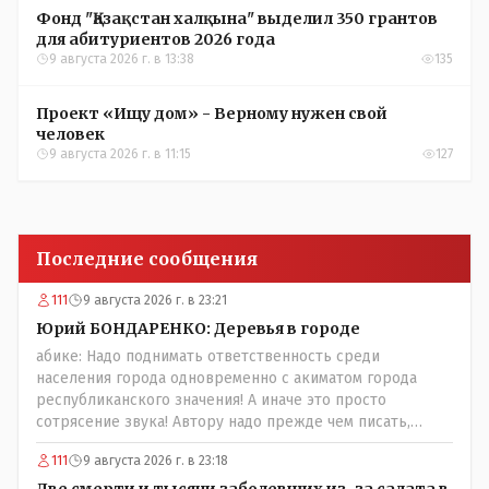
Фонд "Қазақстан халқына" выделил 350 грантов
для абитуриентов 2026 года
9 августа 2026 г. в 13:38
135
Проект «Ищу дом» - Верному нужен свой
человек
9 августа 2026 г. в 11:15
127
Последние сообщения
111
9 августа 2026 г. в 23:21
Юрий БОНДАРЕНКО: Деревья в городе
абике: Надо поднимать ответственность среди
населения города одновременно с акиматом города
республиканского значения! А иначе это просто
сотрясение звука! Автору надо прежде чем писать,
необходимо самому обратиться в ЖКХ акимата и
111
9 августа 2026 г. в 23:18
разобраться прежде чем своей статьей провоцировать
население города!Согласен всецело!