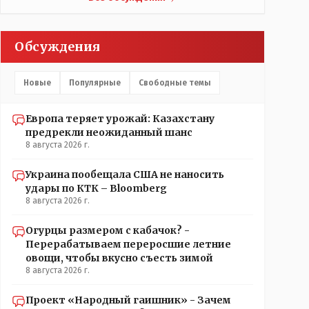
не корректность высказываний о вас в том тоне в
котором была та публикация.В комментарии от ОО
было и мнение, и факт. На мнение я ответил там же.
Обсуждения
В том же тоне отвечать не намерен, но акценты
расставил. А вот факт нужно было проверить. Что
мы и сделали. И если это вы называете
Новые
Популярные
Свободные темы
зависимостью, то у меня другое представление об
этом термине.
Европа теряет урожай: Казахстану
предрекли неожиданный шанс
8 августа 2026 г.
Украина пообещала США не наносить
удары по КТК – Bloomberg
8 августа 2026 г.
Огурцы размером с кабачок? -
Перерабатываем переросшие летние
овощи, чтобы вкусно съесть зимой
8 августа 2026 г.
Проект «Народный гаишник» - Зачем