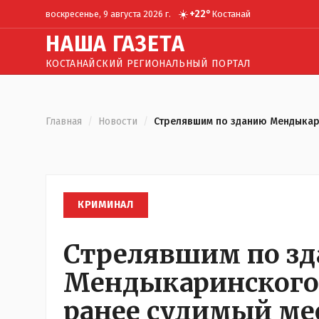
☀️
+
22
°
воскресенье, 9 августа 2026 г.
Костанай
Н
АША
Г
АЗЕТА
КОСТАНАЙСКИЙ РЕГИОНАЛЬНЫЙ ПОРТАЛ
Главная
/
Новости
/
Стрелявшим по зданию Мендыкар
КРИМИНАЛ
Стрелявшим по з
Мендыкаринского 
ранее судимый м