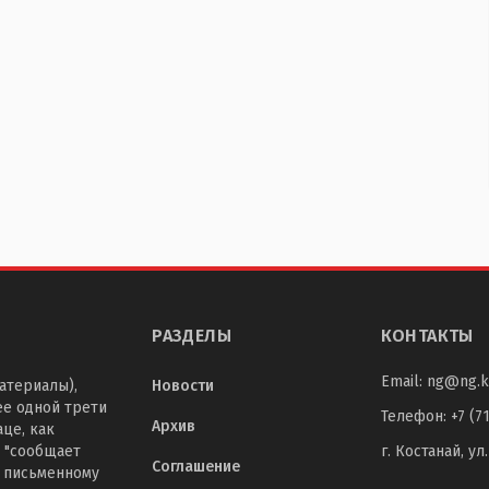
РАЗДЕЛЫ
КОНТАКТЫ
Email:
ng@ng.k
атериалы),
Новости
ее одной трети
Телефон
:
+7 (7
Архив
це, как
 "сообщает
г. Костанай, ул
Соглашение
о письменному