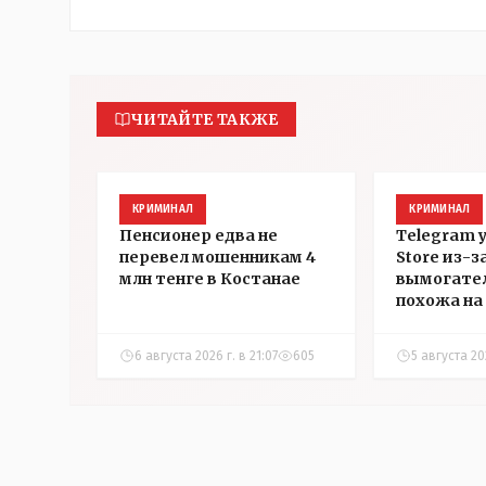
ЧИТАЙТЕ ТАКЖЕ
КРИМИНАЛ
КРИМИНАЛ
Пенсионер едва не
Telegram 
перевел мошенникам 4
Store из-з
млн тенге в Костанае
вымогател
похожа на 
которой з
страничку 
6 августа 2026 г. в 21:07
605
5 августа 202
Instagram