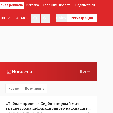
рная реклама
Реклама
Сообщить новость
Подписаться
КТЫ
АРХИВ
Войти
Регистрация
Новости
Все
Новые
Популярные
«Тобол» провел в Сербии первый матч
третьего квалификационного раунда Лиги