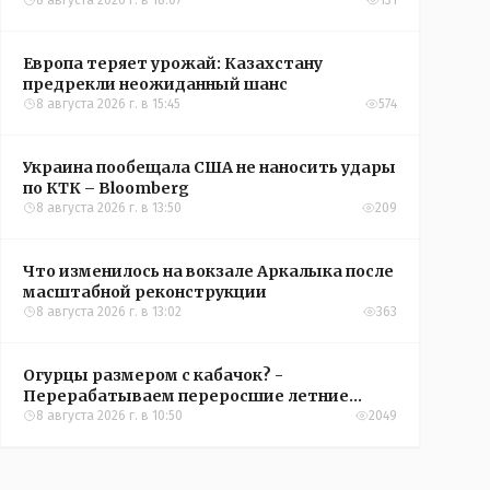
конференций УЕФА
8 августа 2026 г. в 18:07
131
Европа теряет урожай: Казахстану
предрекли неожиданный шанс
8 августа 2026 г. в 15:45
574
Украина пообещала США не наносить удары
по КТК – Bloomberg
8 августа 2026 г. в 13:50
209
Что изменилось на вокзале Аркалыка после
масштабной реконструкции
8 августа 2026 г. в 13:02
363
Огурцы размером с кабачок? -
Перерабатываем переросшие летние
овощи, чтобы вкусно съесть зимой
8 августа 2026 г. в 10:50
2049