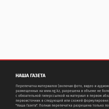
НАША ГАЗЕТА
Перепечатка материалов (включая фото, видео и аудиом
размещенных на www.ng.kz, разрешена в объеме не бол
с обязательной гиперссылкой на материал в первом абза
первоисточник в следующей или схожей формулировке:
"Наша Газета". Полная перепечатка разрешена только п