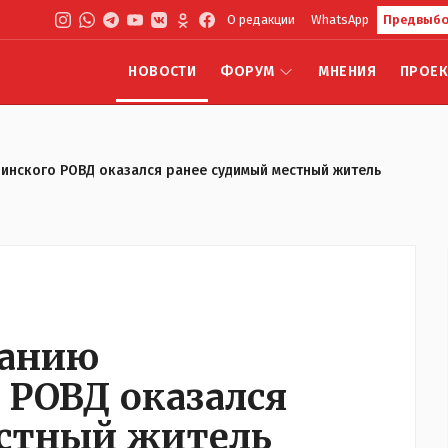
О редакции
WhatsApp
Предвыбо
НОВОСТИ
ФОРУМ
МНЕНИЯ
ПРОЕ
инского РОВД оказался ранее судимый местный житель
данию
РОВД оказался
естный житель