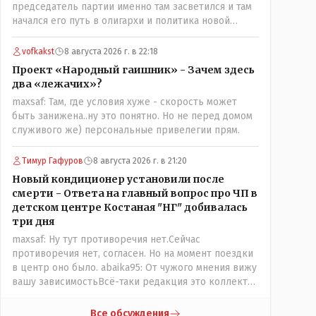
председатель партии именно там засветился и там
начался его путь в олигархи и политика новой
формации . который не стесняется указать
президенту на необходимость скорого ухода! А
vofkakst
8 августа 2026 г. в 22:18
летающая тарелка, потому что ещё не было в
Проект «Народный гаишник» - Зачем здесь
истории независимого Казахстана депутата который
два «лежачих»?
что то указывал бы действующему президенту, не
maxsaf: Там, где условия хуже - скорость может
иначе инопланетянин, ну а на чём инопланетяне
быть занижена..ну это понятно. Но не перед домом
передвигаются?
служивого же) персональные привелегии прям.
Тимур Гафуров
8 августа 2026 г. в 21:20
Новый кондиционер установили после
смерти - Ответа на главный вопрос про ЧП в
детском центре Костаная "НГ" добивалась
три дня
maxsaf: Ну тут противоречия нет.Сейчас
противоречия нет, согласен. Но на момент поездки
в центр оно было. abaika95: От чужого мнения вижу
вашу зависимостьВсё-таки редакция это коллектив
и дабы сохранить профессиональное лицо можно
было бы и указать Общественному объединению на
Все обсуждения