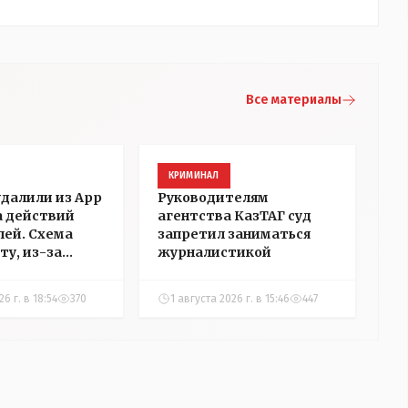
Все материалы
КРИМИНАЛ
удалили из App
Руководителям
а действий
агентства КазТАГ суд
ей. Схема
запретил заниматься
ту, из-за
журналистикой
аблокировали
"НГ" в
6 г. в 18:54
370
1 августа 2026 г. в 15:46
447