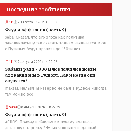
Последние сообщения
111
9 августа 2026 г. в 00:04
Флуд и оффтопик (часть 9)
saba: Сказал, что его эпоха как политика
закончилась!Ну так сказать только начинается, и он
с Путиным будут править до 150ти лет..
111
9 августа 2026 г. в 00:02
Забавы ради - 300 млн вложили в новые
аттракционы в Рудном. Как и когда они
окупятся?
maxsaf: НельзяТы наверно не был в Рудном никогда,
там можно все
saba
8 августа 2026 г. в 22:29
Флуд и оффтопик (часть 9)
ACROS: Почему в Жаильме и почему именно -
летающую тарелку ?Ну так я понял что данный