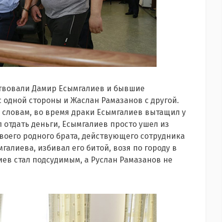
аствовали Дамир Есымгалиев и бывшие
 одной стороны и Жаслан Рамазанов с другой.
 словам, во время драки Есымгалиев вытащил у
л отдать деньги, Есымгалиев просто ушел из
своего родного брата, действующего сотрудника
галиева, избивал его битой, возя по городу в
иев стал подсудимым, а Руслан Рамазанов не