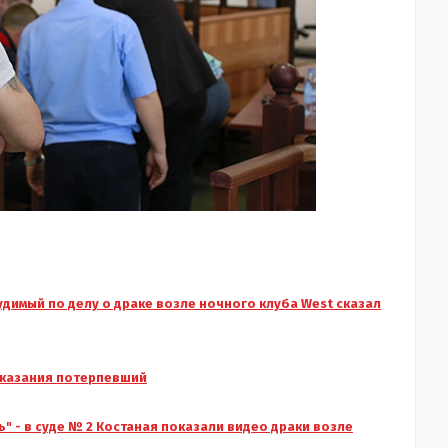
удимый по делу о драке возле ночного клуба West сказал
показания потерпевший
ь" - в суде № 2 Костаная показали видео драки возле