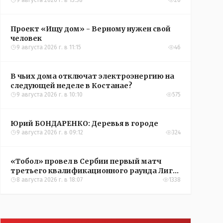
9 августа 2026 г. в 13:38
20
Проект «Ищу дом» - Верному нужен свой
человек
9 августа 2026 г. в 11:15
46
В чьих дома отключат электроэнергию на
следующей неделе в Костанае?
9 августа 2026 г. в 10:10
575
Юрий БОНДАРЕНКО: Деревья в городе
9 августа 2026 г. в 09:12
324
«Тобол» провел в Сербии первый матч
третьего квалификационного раунда Лиги
конференций УЕФА
8 августа 2026 г. в 18:07
1338