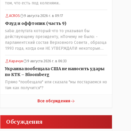
том, что есть под коленями..
наоборот и все это понимают..
ACROS
9 августа 2026 г. в 09:17
Флуд и оффтопик (часть 9)
saba: депутата который что то указывал бы
действующему президенту, нПочему не было: -
парламентский состав Верховного Совета , образца
1993 года, когда они НЕ УТВЕРЖДАЛИ некоторые
Указы Назарбаева, особенно в части выборов и
перевыборов и некоторых вопросах внутренней
Карачун
9 августа 2026 г. в 06:33
политики, и тогда Назарбай волевым Указом
Украина пообещала США не наносить удары
РАСПУСТИЛ этот бунтарский состав. Имя -
по КТК – Bloomberg
Серикболсын Абдильдин вам знакомо - юывший
Прямо "пообещала" или сказала "мы постараемся но
секретарь ЦК КП Казахстана , впоследствии -
там как получится"?
депутат Верховного Совета и Мажлиса и
Председатель партии коммунстов- он в то время и
после и причём НЕОДНОКРАТНО, указывал и
Все обсуждения
многократно на недостатки Назарбая и предлагал
ему самому ДОБРОВОЛЬНО уйти с поста
Президента.
Обсуждения