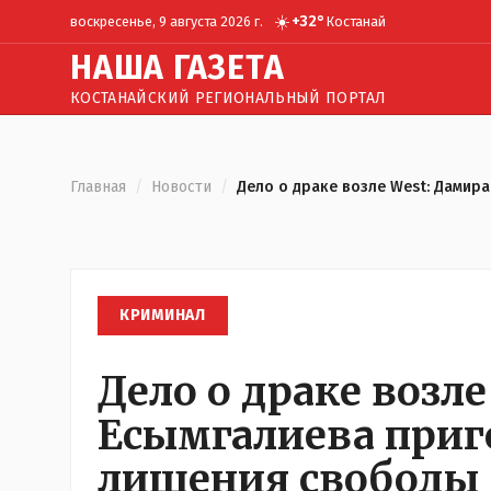
☀️
+
32
°
воскресенье, 9 августа 2026 г.
Костанай
Н
АША
Г
АЗЕТА
КОСТАНАЙСКИЙ РЕГИОНАЛЬНЫЙ ПОРТАЛ
Главная
/
Новости
/
Дело о драке возле West: Дамир
КРИМИНАЛ
Дело о драке возле
Есымгалиева приг
лишения свободы