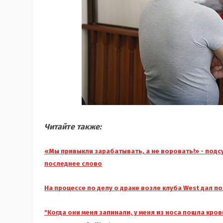
Читайте также:
«Мы привыкли зарабатывать, а не воровать!» - подс
последнее слово
На процессе по делу о драке возле клуба West дал 
"Когда они меня запинали, у меня из носа пошла кров