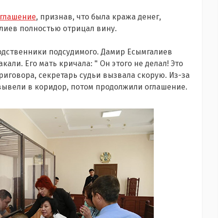
оглашение
, признав, что была кража денег,
алиев полностью отрицал вину.
родственники подсудимого. Дамир Есымгалиев
али. Его мать кричала: " Он этого не делал! Это
риговора, секретарь судьи вызвала скорую. Из-за
вывели в коридор, потом продолжили оглашение.