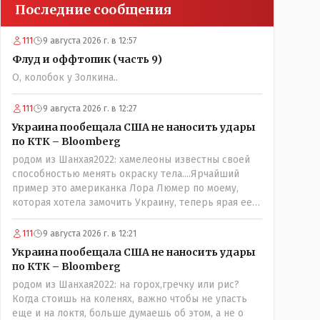
Последние сообщения
111
9 августа 2026 г. в 12:57
Флуд и оффтопик (часть 9)
О, колобок у Золкина..
111
9 августа 2026 г. в 12:27
Украина пообещала США не наносить удары
по КТК – Bloomberg
родом из Шанхая2022: хамелеоны известны своей
способностью менять окраску тела....Ярчайший
пример это американка Лора Люмер по моему,
которая хотела замочить Украину, теперь ярая ее
сторонница, близкая к Трампу. Ну и западные
страны тем более, которые предоставляли
111
9 августа 2026 г. в 12:21
Зеленскому убежище, чтоб он бежал и которые
Украина пообещала США не наносить удары
развернулись потом на 180 или 360 градусов,
по КТК – Bloomberg
посмотрев на того, как он не сдался, но ты же там
родом из Шанхая2022: на горох,гречку или рис?
сам живешь и многое знаешь о тех, на кого
Когда стоишь на коленях, важно чтобы не упасть
работаешь.. Это просто прагматизм и ничего
еще и на локтя, больше думаешь об этом, а не о
личного. Победим мы, они встанут под нас и