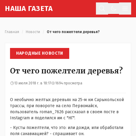
Н
АША
Г
АЗЕТА
Отк
Главная
/
Новости
/
От чего пожелтели деревья?
НАРОДНЫЕ НОВОСТИ
От чего пожелтели деревья?
13 июля 2018 г. в 18:17
1694 просмотра
О необычно желтых деревьях на 25-м км Сарыкольской
трассы, при повороте на село Первомайск,
пользователь roman_7626 рассказал в своем посте в
Instagram и поделился им с "НГ".
- Кусты пожелтели, что это: или дожди, или обработали
поля санавиацией? - спрашивает он.