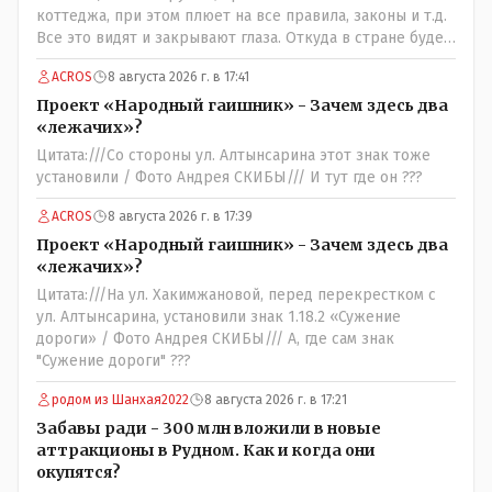
коттеджа, при этом плюет на все правила, законы и т.д.
Все это видят и закрывают глаза. Откуда в стране будет
порядок?
ACROS
8 августа 2026 г. в 17:41
Проект «Народный гаишник» - Зачем здесь два
«лежачих»?
Цитата:///Со стороны ул. Алтынсарина этот знак тоже
установили / Фото Андрея СКИБЫ/// И тут где он ???
ACROS
8 августа 2026 г. в 17:39
Проект «Народный гаишник» - Зачем здесь два
«лежачих»?
Цитата:///На ул. Хакимжановой, перед перекрестком с
ул. Алтынсарина, установили знак 1.18.2 «Сужение
дороги» / Фото Андрея СКИБЫ/// А, где сам знак
"Сужение дороги" ???
родом из Шанхая2022
8 августа 2026 г. в 17:21
Забавы ради - 300 млн вложили в новые
аттракционы в Рудном. Как и когда они
окупятся?