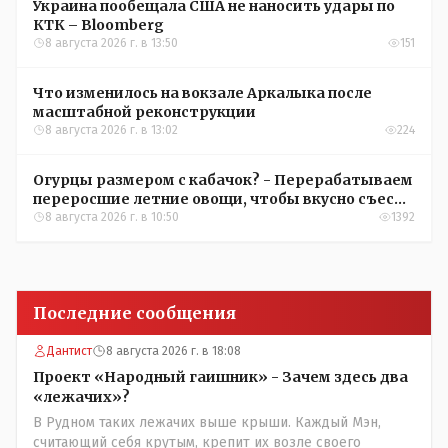
Украина пообещала США не наносить удары по
КТК – Bloomberg
8 августа 2026 г. в 13:50
151
Что изменилось на вокзале Аркалыка после
масштабной реконструкции
8 августа 2026 г. в 13:02
224
Огурцы размером с кабачок? - Перерабатываем
переросшие летние овощи, чтобы вкусно съесть
зимой
8 августа 2026 г. в 10:50
1392
Последние сообщения
Дантист
8 августа 2026 г. в 18:08
Проект «Народный гаишник» - Зачем здесь два
«лежачих»?
В Рудном таких лежачих выше крыши. Каждый Мэн,
считающий себя крутым, крепит их возле своего