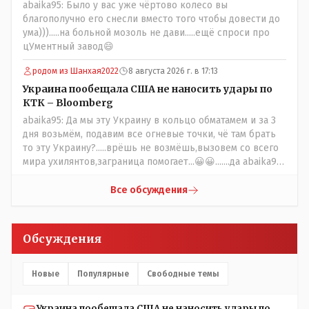
abaika95: Было у вас уже чёртово колесо вы
благополучно его снесли вместо того чтобы довести до
ума))).....на больной мозоль не дави.....ещё спроси про
цУментный завод😄
родом из Шанхая2022
8 августа 2026 г. в 17:13
Украина пообещала США не наносить удары по
КТК – Bloomberg
abaika95: Да мы эту Украину в кольцо обматамем и за 3
дня возьмём, подавим все огневые точки, чё там брать
то эту Украину?.....врёшь не возмёшь,вызовем со всего
мира ухилянтов,заграница помогает...😀😀.......да abaika95
вопрос к ружью ззнаешь с какой стороны подходить?
Все обсуждения
Обсуждения
Новые
Популярные
Свободные темы
Украина пообещала США не наносить удары по