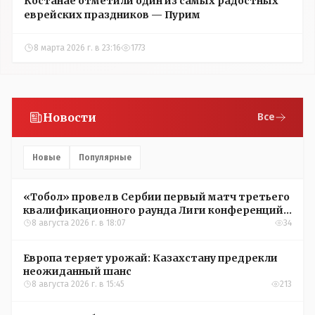
Костанае отметили один из самых радостных
еврейских праздников — Пурим
8 марта 2026 г. в 23:16
1773
Новости
Все
Новые
Популярные
«Тобол» провел в Сербии первый матч третьего
квалификационного раунда Лиги конференций
УЕФА
8 августа 2026 г. в 18:07
34
Европа теряет урожай: Казахстану предрекли
неожиданный шанс
8 августа 2026 г. в 15:45
213