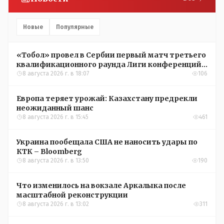
Новые
Популярные
«Тобол» провел в Сербии первый матч третьего
квалификационного раунда Лиги конференций
УЕФА
8 августа 2026 г. в 18:07
106
Европа теряет урожай: Казахстану предрекли
неожиданный шанс
8 августа 2026 г. в 15:45
461
Украина пообещала США не наносить удары по
КТК – Bloomberg
8 августа 2026 г. в 13:50
190
Что изменилось на вокзале Аркалыка после
масштабной реконструкции
8 августа 2026 г. в 13:02
311