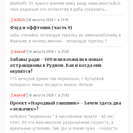
abaika95: От чужого мнения вижу вашу зависимостьВсё-
таки редакция это коллектив и дабы сохранить
профессиональное лицо можно было бы и указать
ACROS
8 августа 2026 г. в 21:19
Общественному объединению на не корректность
высказываний о вас в том тоне в котором была та
Флуд и оффтопик (часть 9)
публикация.В комментарии от ОО было и мнение, и
saba: случайно летающую тарелку не замечалиПочему в
факт. На мнение я ответил там же. В том же тоне
Жаильме и почему именно - летающую тарелку ?
отвечать не намерен, но акценты расставил. А вот факт
нужно было проверить. Что мы и сделали. И если это вы
maxsaf
8 августа 2026 г. в 21:05
называете зависимостью, то у меня другое
Забавы ради - 300 млн вложили в новые
представление об этом термине.
аттракционы в Рудном. Как и когда они
окупятся?
111: вечером думаю там нормально, с бутылкой
холодного пивка посидеть можно..Нельзя
maxsaf
8 августа 2026 г. в 21:03
Проект «Народный гаишник» - Зачем здесь два
«лежачих»?
vofkakst: "нормально " в населённом пункте - 60 км/
ч.Нет, 60 это максимально разрешённая скорость, в
идеальных условиях. Там, где условия хуже - скорость