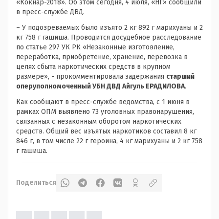
«Кокнар-2018». Об этом сегодня, 4 июля, «НГ» сообщили
в пресс-службе ДВД.
– У подозреваемых было изъято 2 кг 892 г марихуаны и 2
кг 758 г гашиша. Проводится досудебное расследование
по статье 297 УК РК «Незаконные изготовление,
переработка, приобретение, хранение, перевозка в
целях сбыта наркотических средств в крупном
размере», - прокомментировала задержания
старший
оперуполномоченный УБН ДВД Айгуль ЕРАДИЛОВА
.
Как сообщают в пресс-службе ведомства, с 1 июня в
рамках ОПМ выявлено 73 уголовных правонарушения,
связанных с незаконным оборотом наркотических
средств. Общий вес изъятых наркотиков составил 8 кг
846 г, в том числе 22 г героина, 4 кг марихуаны и 2 кг 758
г гашиша.
Поделиться