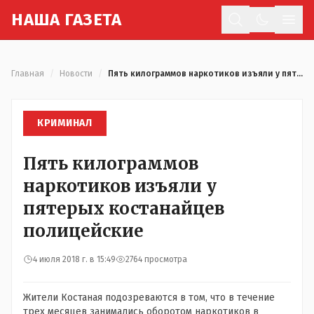
Н
АША
Г
АЗЕТА
Отк
Главная
/
Новости
/
Пять килограммов наркотиков изъяли у пятерых костанайцев полицейские
КРИМИНАЛ
Пять килограммов
наркотиков изъяли у
пятерых костанайцев
полицейские
4 июля 2018 г. в 15:49
2764 просмотра
Жители Костаная подозреваются в том, что в течение
трех месяцев занимались оборотом наркотиков в