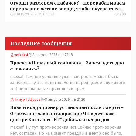
Огурцы размером с кабачок? - Перерабатываем
переросшие летние овощи, чтобы вкусно съесть
зимой
8 августа 2026 г. в 10:50
1900
Последние сообщения
vofkakst
8 августа 2026 г. в 22:18
Проект «Народный гаишник» - Зачем здесь два
«лежачих»?
maxsaf: Там, где условия хуже - скорость может быть
занижена..ну это понятно. Но не перед домом служивого
же) персональные привелегии прям.
Тимур Гафуров
8 августа 2026 г. в 21:20
Новый кондиционер установили после смерти -
Ответа на главный вопрос про ЧП в детском
центре Костаная "НГ" добивалась три дня
maxsaf: Ну тут противоречия нет.Сейчас противоречия
нет, согласен. Но на момент поездки в центр оно было.