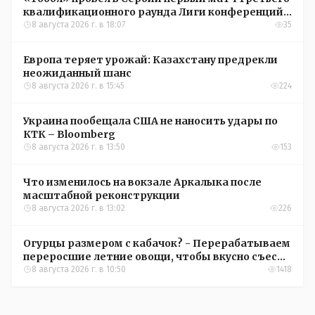
квалификационного раунда Лиги конференций
УЕФА
8 августа 2026 г. в 18:07
35
Европа теряет урожай: Казахстану предрекли
неожиданный шанс
8 августа 2026 г. в 15:45
224
Украина пообещала США не наносить удары по
КТК – Bloomberg
8 августа 2026 г. в 13:50
153
Что изменилось на вокзале Аркалыка после
масштабной реконструкции
8 августа 2026 г. в 13:02
226
Огурцы размером с кабачок? - Перерабатываем
переросшие летние овощи, чтобы вкусно съесть
зимой
8 августа 2026 г. в 10:50
1418