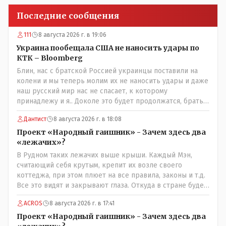
Последние сообщения
111
8 августа 2026 г. в 19:06
Украина пообещала США не наносить удары по
КТК – Bloomberg
Блин, нас с братской Россией украинцы поставили на
колени и мы теперь молим их не наносить удары и даже
наш русский мир нас не спасает, к которому
принадлежу и я.. Доколе это будет продолжатся, братья
мои зетники на форуме?
Дантист
8 августа 2026 г. в 18:08
Проект «Народный гаишник» - Зачем здесь два
«лежачих»?
В Рудном таких лежачих выше крыши. Каждый Мэн,
считающий себя крутым, крепит их возле своего
коттеджа, при этом плюет на все правила, законы и т.д.
Все это видят и закрывают глаза. Откуда в стране будет
порядок?
ACROS
8 августа 2026 г. в 17:41
Проект «Народный гаишник» - Зачем здесь два