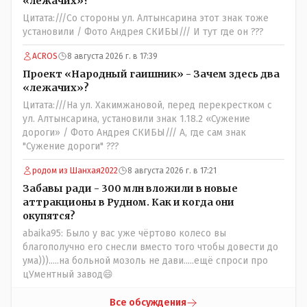
«лежачих»?
Цитата:///Со стороны ул. Алтынсарина этот знак тоже
установили / Фото Андрея СКИБЫ/// И тут где он ???
ACROS
8 августа 2026 г. в 17:39
Проект «Народный гаишник» - Зачем здесь два
«лежачих»?
Цитата:///На ул. Хакимжановой, перед перекрестком с
ул. Алтынсарина, установили знак 1.18.2 «Сужение
дороги» / Фото Андрея СКИБЫ/// А, где сам знак
"Сужение дороги" ???
родом из Шанхая2022
8 августа 2026 г. в 17:21
Забавы ради - 300 млн вложили в новые
аттракционы в Рудном. Как и когда они
окупятся?
abaika95: Было у вас уже чёртово колесо вы
благополучно его снесли вместо того чтобы довести до
ума))).....на больной мозоль не дави.....ещё спроси про
цУментный завод😄
Все обсуждения