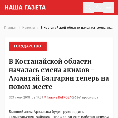
Н
АША
Г
АЗЕТА
Отк
Главная
/
Новости
/
В Костанайской области началась смена акимов - Амантай Балгарин теперь на новом месте
ГОСУДАРСТВО
В Костанайской области
началась смена акимов -
Амантай Балгарин теперь на
новом месте
3 июля 2018 г. в 17:59
Галина КАТКОВА
5344 просмотра
Бывший аким Аркалыка будет руководить
Сарыкольским районом. Прежде он уже работал акимом