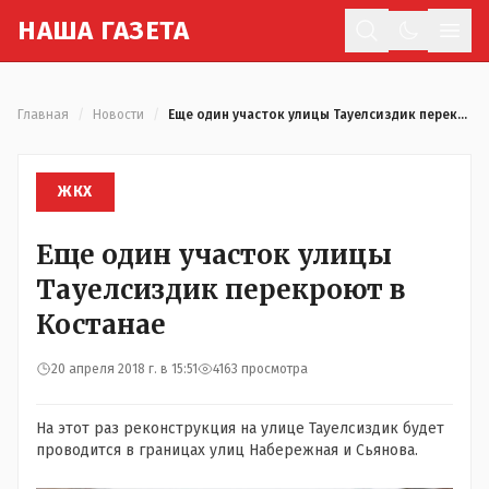
Н
АША
Г
АЗЕТА
Отк
Главная
/
Новости
/
Еще один участок улицы Тауелсиздик перекроют в Костанае
ЖКХ
Еще один участок улицы
Тауелсиздик перекроют в
Костанае
20 апреля 2018 г. в 15:51
4163 просмотра
На этот раз реконструкция на улице Тауелсиздик будет
проводится в границах улиц Набережная и Сьянова.