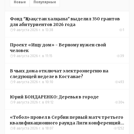
Новые
Популярные
Фонд "Қазақстан халқына" выделил 350 грантов
для абитуриентов 2026 года
9 августа 2026 г. в 13:38
1
Проект «Ищу дом» - Верному нужен свой
человек
9 августа 2026 г. в 11:15
39
В чьих дома отключат электроэнергию на
следующей неделе в Костанае?
9 августа 2026 г. в 10:10
493
Юрий БОНДАРЕНКО: Деревья в городе
9 августа 2026 г. в 09:12
304
«Тобол» провел в Сербии первый матч третьего
квалификационного раунда Лиги конференций
УЕФА
8 августа 2026 г. в 18:07
1252