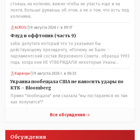
просто прагматизм и ничего личного. Победим мы, они
стоишь на коленях, важно чтобы не упасть еще и на
встанут под нас и наоборот и все это понимают..
локтя, больше думаешь об этом, а не о том, что есть под
коленями..
ACROS
9 августа 2026 г. в 09:17
Флуд и оффтопик (часть 9)
saba: депутата который что то указывал бы
действующему президенту, нПочему не было: -
парламентский состав Верховного Совета , образца 1993
года, когда они НЕ УТВЕРЖДАЛИ некоторые Указы
Назарбаева, особенно в части выборов и перевыборов и
Карачун
9 августа 2026 г. в 06:33
некоторых вопросах внутренней политики, и тогда
Назарбай волевым Указом РАСПУСТИЛ этот бунтарский
Украина пообещала США не наносить удары по
состав. Имя - Серикболсын Абдильдин вам знакомо -
КТК – Bloomberg
юывший секретарь ЦК КП Казахстана , впоследствии -
Прямо "пообещала" или сказала "мы постараемся но там
депутат Верховного Совета и Мажлиса и Председатель
как получится"?
партии коммунстов- он в то время и после и причём
НЕОДНОКРАТНО, указывал и многократно на недостатки
Все обсуждения
Назарбая и предлагал ему самому ДОБРОВОЛЬНО уйти с
поста Президента.
Обсуждения