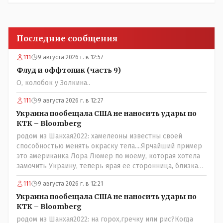
Последние сообщения
111
9 августа 2026 г. в 12:57
Флуд и оффтопик (часть 9)
О, колобок у Золкина..
111
9 августа 2026 г. в 12:27
Украина пообещала США не наносить удары по
КТК – Bloomberg
родом из Шанхая2022: хамелеоны известны своей
способностью менять окраску тела....Ярчайший пример
это американка Лора Люмер по моему, которая хотела
замочить Украину, теперь ярая ее сторонница, близкая
к Трампу. Ну и западные страны тем более, которые
111
9 августа 2026 г. в 12:21
предоставляли Зеленскому убежище, чтоб он бежал и
которые развернулись потом на 180 или 360 градусов,
Украина пообещала США не наносить удары по
посмотрев на того, как он не сдался, но ты же там сам
КТК – Bloomberg
живешь и многое знаешь о тех, на кого работаешь.. Это
родом из Шанхая2022: на горох,гречку или рис?Когда