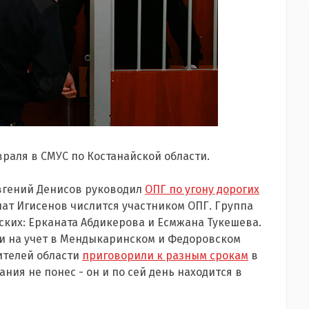
враля в СМУС по Костанайской области.
вгений Денисов руководил
ОПГ по угону дорогих
лат Игисенов числится участником ОПГ. Группа
ских: Ерканата Абдикерова и Есмжана Тукешева.
и на учет в Мендыкаринском и Федоровском
жителей области
приговорили к разным срокам
в
ания не понес - он и по сей день находится в