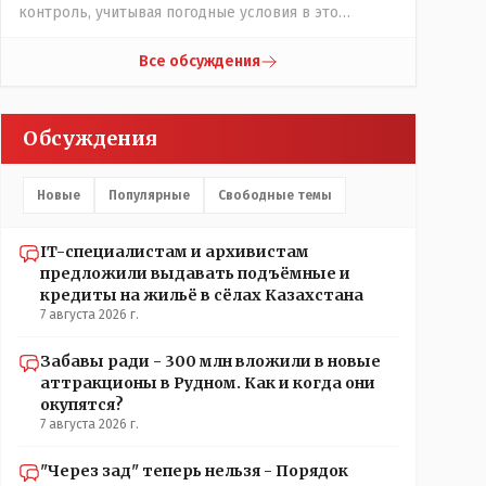
контроль, учитывая погодные условия в это
лето.Мы решили. что это - противоречие. Вы
считаете иначе?Ну тут противоречия нет. Этот
Все обсуждения
комментарий прозвучал на следующий день после
трагедии, то есть 29 июля, когда спешно
установили и воду, и новые кондиционеры, и
Обсуждения
впервые поставили температурный режим на
контроль. То есть первая часть - информация до
трагедии, вторая часть - информация после
Новые
Популярные
Свободные темы
трагедии, когда все уже было исправлено.
IT-специалистам и архивистам
предложили выдавать подъёмные и
кредиты на жильё в сёлах Казахстана
7 августа 2026 г.
Забавы ради - 300 млн вложили в новые
аттракционы в Рудном. Как и когда они
окупятся?
7 августа 2026 г.
"Через зад" теперь нельзя - Порядок