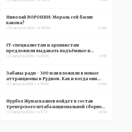
8 августа 2026 г. в 10:09
64
Николай ВОРОНИН: Мораль сей басни
какова?
8 августа 2026 г. в 09:09
183
IT-специалистам и архивистам
предложили выдавать подъёмные и
кредиты на жильё в сёлах Казахстана
7 августа 2026 г. в 20:56
161
Забавы ради - 300 млн вложили в новые
аттракционы в Рудном. Как и когда они
окупятся?
7 августа 2026 г. в 19:00
450
Нурбол Жумаскалиев войдет в состав
тренерского штаба национальной сборной
Казахстана по футболу
7 августа 2026 г. в 17:11
234