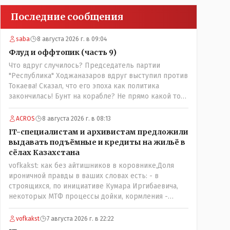
Последние сообщения
saba
8 августа 2026 г. в 09:04
Флуд и оффтопик (часть 9)
Что вдруг случилось? Председатель партии
"Республика" Ходжаназаров вдруг выступил против
Токаева! Сказал, что его эпоха как политика
закончилась! Бунт на корабле? Не прямо какой то
правдолюб вдруг выступил! Может он
инопланетянин? Появился неизвестно откуда,
ACROS
8 августа 2026 г. в 08:13
отжал у бывшего всесильного Розинова целый
IT-специалистам и архивистам предложили
холдинг и теперь против президента выступает!
выдавать подъёмные и кредиты на жильё в
Вот ни капельки ему не поверю, что он действует в
сёлах Казахстана
интересах страны, про народ уже и не говорю!
vofkakst: как без айтишников в коровнике,Доля
Опять какие то закулисные игры?
ироничной правды в ваших словах есть: - в
строящихся, по инициативе Кумара Иргибаевича,
некоторых МТФ процессы дойки, кормления -
оцифрованы и иногда эти программы дают сбой - и
тогда они нужны, хотя я насколько в курсе своей
vofkakst
7 августа 2026 г. в 22:22
комьютерной безграмотности - все эти вопросы