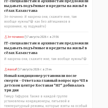
IT-специалистам и архивистам предложили
можно решать и устранять эти сбои и удалённо -
выдавать подъёмные и кредиты на жильё в
лёжа на диване, в городе. Но, этих современных и
сёлах Казахстана
оцифрованных МТФ критично мало для массового
Эл-починно: И нахрена они, скажите мне, там
переезда лохматых и обкуренных молодых ребят
вообще нужны?😁 как без айтишников в
из города в село, да и те МТФ я по опыту
коровнике, ну подумайте)
подозреваю, скоро перейдут на обслуживание с
помошью кувалды, китайского скотча, алюминевой
проволоки и русского мата. Вот где работать в селе
Эл-починно
7 августа 2026 г. в 21:56
именно АРХИВАРИУСАМ - понятие не имею-
IT-специалистам и архивистам предложили
допустим все мои архивы по работе и по семейной
выдавать подъёмные и кредиты на жильё в
жизни - помещаются в одну дешёвую китайскую
сёлах Казахстана
флешку купленную на оптушке на Складской за 1
И нахрена они, скажите мне, там вообще нужны?😁
000 тенге. Впрочем, не надо гадать: - это замутили
УМНЫЕ люди наверху , близко расположенные к
maxsaf
7 августа 2026 г. в 21:44
гос.бюджету- наверняка они знают что делают.
Новый кондиционер установили после
смерти - Ответа на главный вопрос про ЧП в
детском центре Костаная "НГ" добивалась
три дня
Тимур Гафуров: Также в каждой группе
установлены кондиционеры, питьевой и
температурный режимы, которые взяты на особый