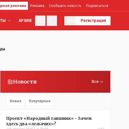
рная реклама
Реклама
Сообщить новость
Подписаться
КТЫ
АРХИВ
Войти
Регистрация
оды
Новости
Все
Новые
Популярные
Проект «Народный гаишник» - Зачем
здесь два «лежачих»?