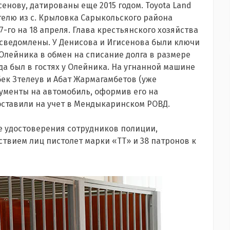
енову, датированы еще 2015 годом. Toyota Land
лю из с. Крыловка Сарыкольского района
17-го на 18 апреля. Глава крестьянского хозяйства
осведомлены. У Денисова и Игисенова были ключи
Олейника в обмен на списание долга в размере
гда был в гостях у Олейника. На угнанной машине
бек Зтелеув и Абат Жармагамбетов (уже
кументы на автомобиль, оформив его на
оставили на учет в Мендыкаринском РОВД.
е удостоверения сотрудников полиции
,
твием лиц пистолет марки «ТТ» и 38 патронов к