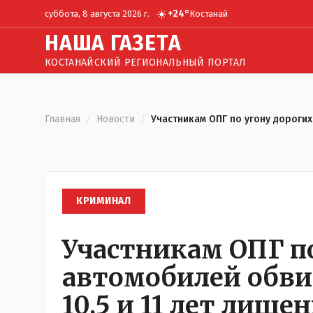
☀️
+
24
°
суббота, 8 августа 2026 г.
Костанай
Н
АША
Г
АЗЕТА
КОСТАНАЙСКИЙ РЕГИОНАЛЬНЫЙ ПОРТАЛ
Главная
/
Новости
/
Участникам ОПГ по угону дорогих
КРИМИНАЛ
Участникам ОПГ п
автомобилей обви
10,5 и 11 лет лише