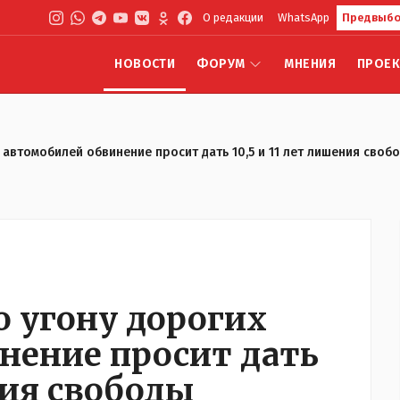
О редакции
WhatsApp
Предвыбо
НОВОСТИ
ФОРУМ
МНЕНИЯ
ПРОЕ
 автомобилей обвинение просит дать 10,5 и 11 лет лишения своб
о угону дорогих
нение просит дать
ния свободы