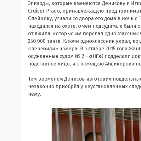
Эпизоды, которые вменяются Денисову и Игис
Cruiser
Prado
, принадлежащую предпринимате
Олейнику, угнали со двора его дома в ночь с 
находился на охоте, о чем подсудимые были 
от джипа, которые им передал одноклассник 
250 000 тенге. Ключи одноклассник украл, ко
«перебили» номера. В октябре 2015 года Жан
осужденные судом № 2 -
«НГ»
) подделали до
подставное лицо, и с помощью Абдикерова п
Тем временем Денисов изготовил поддельны
незаконно приобрёл у неустановленных следс
нему.