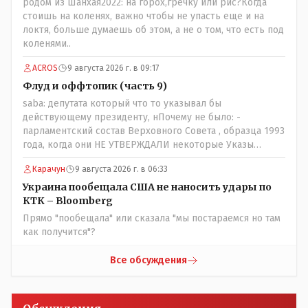
родом из Шанхая2022: на горох,гречку или рис?Когда
просто прагматизм и ничего личного. Победим мы, они
стоишь на коленях, важно чтобы не упасть еще и на
встанут под нас и наоборот и все это понимают..
локтя, больше думаешь об этом, а не о том, что есть под
коленями..
ACROS
9 августа 2026 г. в 09:17
Флуд и оффтопик (часть 9)
saba: депутата который что то указывал бы
действующему президенту, нПочему не было: -
парламентский состав Верховного Совета , образца 1993
года, когда они НЕ УТВЕРЖДАЛИ некоторые Указы
Назарбаева, особенно в части выборов и перевыборов и
Карачун
9 августа 2026 г. в 06:33
некоторых вопросах внутренней политики, и тогда
Назарбай волевым Указом РАСПУСТИЛ этот бунтарский
Украина пообещала США не наносить удары по
состав. Имя - Серикболсын Абдильдин вам знакомо -
КТК – Bloomberg
юывший секретарь ЦК КП Казахстана , впоследствии -
Прямо "пообещала" или сказала "мы постараемся но там
депутат Верховного Совета и Мажлиса и Председатель
как получится"?
партии коммунстов- он в то время и после и причём
НЕОДНОКРАТНО, указывал и многократно на недостатки
Все обсуждения
Назарбая и предлагал ему самому ДОБРОВОЛЬНО уйти с
поста Президента.