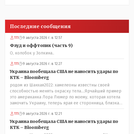
Последние сообщения
111
9 августа 2026 г. в 12:57
Флуд и оффтопик (часть 9)
О, колобок у Золкина..
111
9 августа 2026 г. в 12:27
Украина пообещала США не наносить удары по
КТК – Bloomberg
родом из Шанхая2022: хамелеоны известны своей
способностью менять окраску тела....Ярчайший пример
это американка Лора Люмер по моему, которая хотела
замочить Украину, теперь ярая ее сторонница, близкая
к Трампу. Ну и западные страны тем более, которые
111
9 августа 2026 г. в 12:21
предоставляли Зеленскому убежище, чтоб он бежал и
которые развернулись потом на 180 или 360 градусов,
Украина пообещала США не наносить удары по
посмотрев на того, как он не сдался, но ты же там сам
КТК – Bloomberg
живешь и многое знаешь о тех, на кого работаешь.. Это