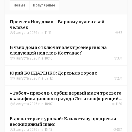
Новые
Популярные
Проект «Ищу дом» - Верному нужен свой
человек
9 августа 2026 г. в 11:15
32
В чьих дома отключат электроэнергию на
следующей неделе в Костанае?
9 августа 2026 г. в 10:10
374
Юрий БОНДАРЕНКО: Деревья в городе
9 августа 2026 г. в 09:12
274
«Тобол» провел в Сербии первый матч третьего
квалификационного раунда Лиги конференций
УЕФА
8 августа 2026 г. в 18:07
1120
Европа теряет урожай: Казахстану предрекли
неожиданный шанс
8 августа 2026 г. в 15:45
831