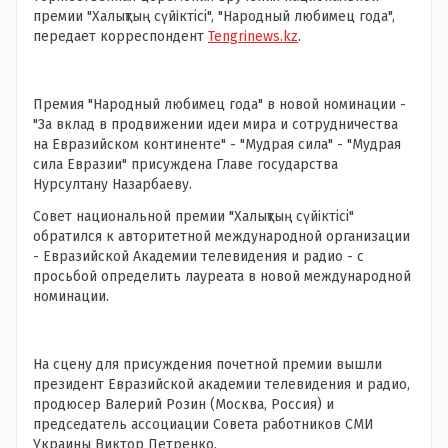
премии "Халықтың сүйiктісі", "Народный любимец года",
передает корреспондент
Tengrinews.kz
.
Премия "Народный любимец года" в новой номинации -
"За вклад в продвижении идеи мира и сотрудничества
на Евразийском континенте" - "Мудрая сила" - "Мудрая
сила Евразии" присуждена Главе государства
Нурсултану Назарбаеву.
Совет национальной премии "Халықтың сүйiктісі"
обратился к авторитетной международной организации
- Евразийской Академии телевидения и радио - с
просьбой определить лауреата в новой международной
номинации.
На сцену для присуждения почетной премии вышли
президент Евразийской академии телевидения и радио,
продюсер Валерий Розин (Москва, Россия) и
председатель ассоциации Совета работников СМИ
Украины Виктор Петренко.