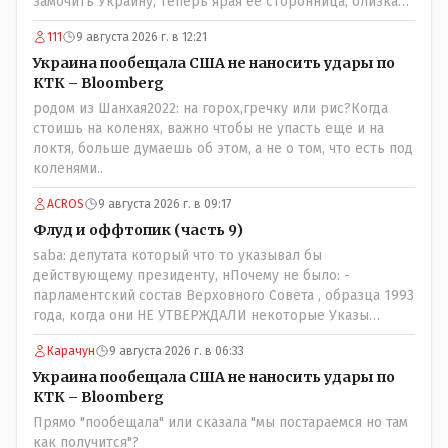
замочить Украину, теперь ярая ее сторонница, близкая
к Трампу. Ну и западные страны тем более, которые
111
9 августа 2026 г. в 12:21
предоставляли Зеленскому убежище, чтоб он бежал и
которые развернулись потом на 180 или 360 градусов,
Украина пообещала США не наносить удары по
посмотрев на того, как он не сдался, но ты же там сам
КТК – Bloomberg
живешь и многое знаешь о тех, на кого работаешь.. Это
родом из Шанхая2022: на горох,гречку или рис?Когда
просто прагматизм и ничего личного. Победим мы, они
стоишь на коленях, важно чтобы не упасть еще и на
встанут под нас и наоборот и все это понимают..
локтя, больше думаешь об этом, а не о том, что есть под
коленями..
ACROS
9 августа 2026 г. в 09:17
Флуд и оффтопик (часть 9)
saba: депутата который что то указывал бы
действующему президенту, нПочему не было: -
парламентский состав Верховного Совета , образца 1993
года, когда они НЕ УТВЕРЖДАЛИ некоторые Указы
Назарбаева, особенно в части выборов и перевыборов и
Карачун
9 августа 2026 г. в 06:33
некоторых вопросах внутренней политики, и тогда
Назарбай волевым Указом РАСПУСТИЛ этот бунтарский
Украина пообещала США не наносить удары по
состав. Имя - Серикболсын Абдильдин вам знакомо -
КТК – Bloomberg
юывший секретарь ЦК КП Казахстана , впоследствии -
Прямо "пообещала" или сказала "мы постараемся но там
депутат Верховного Совета и Мажлиса и Председатель
как получится"?