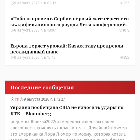
9 августа 2026 г. в 09:12
266
«Тобол» провел в Сербии первый матч третьего
квалификационного раунда Лиги конференций
УЕФА
8 августа 2026 г. в 18:07
1072
Европа теряет урожай: Казахстану предрекли
неожиданный шанс
8 августа 2026 г. в 15:45
823
Последние сообщения
111
9 августа 2026 г. в 12:27
Украина пообещала США не наносить удары по
КТК – Bloomberg
родом из Шанхая2022: хамелеоны известны своей
способностью менять окраску тела....Ярчайший пример
это американка Лора Люмер по моему, которая хотела