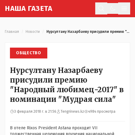
Н
АША
Г
АЗЕТА
Отк
Главная
/
Новости
/
Нурсултану Назарбаеву присудили премию "Народный любимец-2017" в номинации "Мудрая сила"
ОБЩЕСТВО
Нурсултану Назарбаеву
присудили премию
"Народный любимец-2017" в
номинации "Мудрая сила"
3 февраля 2018 г. в 21:56
Tengrinews.kz
4984 просмотра
В отеле Rixos President Astana проходит VII
торжественная церемония вручения национальной