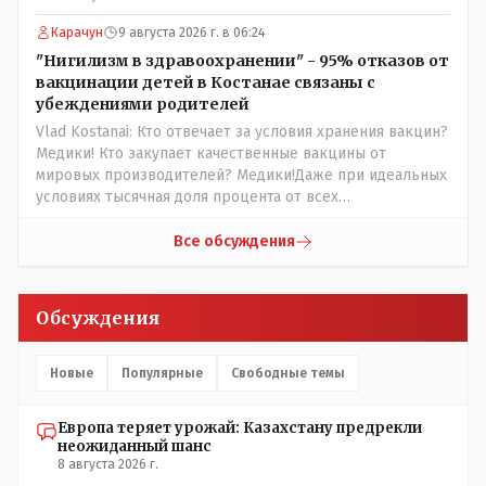
партии коммунстов- он в то время и после и причём
НЕОДНОКРАТНО, указывал и многократно на недостатки
Карачун
9 августа 2026 г. в 06:24
Назарбая и предлагал ему самому ДОБРОВОЛЬНО уйти с
"Нигилизм в здравоохранении" - 95% отказов от
поста Президента.
вакцинации детей в Костанае связаны с
убеждениями родителей
Vlad Kostanai: Кто отвечает за условия хранения вакцин?
Медики! Кто закупает качественные вакцины от
мировых производителей? Медики!Даже при идеальных
условиях тысячная доля процента от всех
вакцинированных может иметь плохие последствия от
прививки. Бумага нужна как защита от дол.....бов не
Все обсуждения
дружащих с школьными курсами предметов, в
частности биологии и математики. Vlad Kostanai: Поэтому
люди и отказываются и я в том числе своих не
Обсуждения
прививал.Лично я вам и тем другим людям благодарен.
Добровольные действия направленные на сокращение
частотности появления в популяции соответствующих
Новые
Популярные
Свободные темы
комбинаций генов заслуживают благодарности. Мы и
без того основательно загубили нормальный
Европа теряет урожай: Казахстану предрекли
естественный отбор.
неожиданный шанс
8 августа 2026 г.