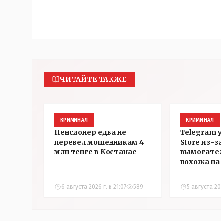
ЧИТАЙТЕ ТАКЖЕ
КРИМИНАЛ
КРИМИНАЛ
Пенсионер едва не
Telegram 
перевел мошенникам 4
Store из-з
млн тенге в Костанае
вымогател
похожа на 
которой з
страничку 
6 августа 2026 г. в 21:07
589
5 августа 202
Instagram