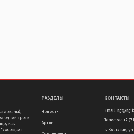
РАЗДЕЛЫ
КОНТАКТЫ
Email:
ng@ng.k
атериалы),
Новости
ее одной трети
Телефон
:
+7 (7
Архив
це, как
 "сообщает
г. Костанай, ул
Соглашение