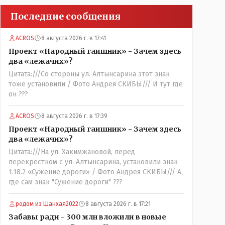
Последние сообщения
ACROS
8 августа 2026 г. в 17:41
Проект «Народный гаишник» - Зачем здесь
два «лежачих»?
Цитата:///Со стороны ул. Алтынсарина этот знак
тоже установили / Фото Андрея СКИБЫ/// И тут где
он ???
ACROS
8 августа 2026 г. в 17:39
Проект «Народный гаишник» - Зачем здесь
два «лежачих»?
Цитата:///На ул. Хакимжановой, перед
перекрестком с ул. Алтынсарина, установили знак
1.18.2 «Сужение дороги» / Фото Андрея СКИБЫ/// А,
где сам знак "Сужение дороги" ???
родом из Шанхая2022
8 августа 2026 г. в 17:21
Забавы ради - 300 млн вложили в новые