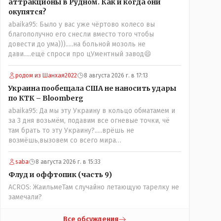
аттракционы в Рудном. Как и когда они
окупятся?
abaika95: Было у вас уже чёртово колесо вы
благополучно его снесли вместо того чтобы
довести до ума))).....на больной мозоль не
дави.....ещё спроси про цУментный завод😄
родом из Шанхая2022
8 августа 2026 г. в 17:13
Украина пообещала США не наносить удары
по КТК – Bloomberg
abaika95: Да мы эту Украину в кольцо обматамем и
за 3 дня возьмём, подавим все огневые точки, чё
там брать то эту Украину?.....врёшь не
возмёшь,вызовем со всего мира
ухилянтов,заграница помогает...😀😀.......да abaika95
вопрос к ружью ззнаешь с какой стороны
saba
8 августа 2026 г. в 15:33
подходить?
Флуд и оффтопик (часть 9)
ACROS: ЖаильмеТам случайно летающую тарелку не
замечали?
Все обсуждения