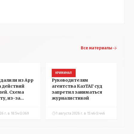
Все материалы
КРИМИНАЛ
удалили из App
Руководителям
а действий
агентства КазТАГ суд
ей. Схема
запретил заниматься
ту, из-за
журналистикой
аблокировали
"НГ" в
6 г. в 18:54
369
1 августа 2026 г. в 15:46
446