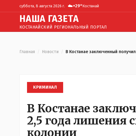
☁️
+
29
°
суббота, 8 августа 2026 г.
Костанай
Н
АША
Г
АЗЕТА
КОСТАНАЙСКИЙ РЕГИОНАЛЬНЫЙ ПОРТАЛ
Главная
/
Новости
/
В Костанае заключенный получил 
КРИМИНАЛ
В Костанае заклю
2,5 года лишения 
колонии