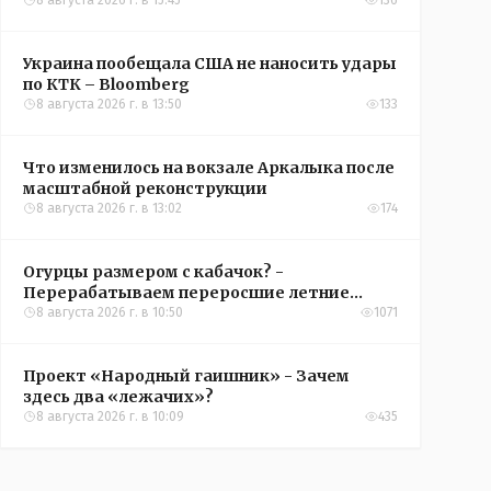
8 августа 2026 г. в 15:45
136
Украина пообещала США не наносить удары
по КТК – Bloomberg
8 августа 2026 г. в 13:50
133
Что изменилось на вокзале Аркалыка после
масштабной реконструкции
8 августа 2026 г. в 13:02
174
Огурцы размером с кабачок? -
Перерабатываем переросшие летние
овощи, чтобы вкусно съесть зимой
8 августа 2026 г. в 10:50
1071
Проект «Народный гаишник» - Зачем
здесь два «лежачих»?
8 августа 2026 г. в 10:09
435