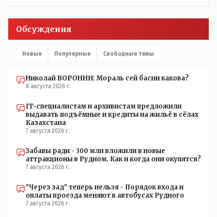
именно АРХИВАРИУСАМ - понятие не имею- допустим
все мои архивы по работе и по семейной жизни -
помещаются в одну дешёвую китайскую флешку
Обсуждения
купленную на оптушке на Складской за 1 000 тенге.
Впрочем, не надо гадать: - это замутили УМНЫЕ люди
наверху , близко расположенные к гос.бюджету-
Новые
Популярные
Свободные темы
наверняка они знают что делают.
Николай ВОРОНИН: Мораль сей басни какова?
8 августа 2026 г.
IT-специалистам и архивистам предложили
выдавать подъёмные и кредиты на жильё в сёлах
Казахстана
7 августа 2026 г.
Забавы ради - 300 млн вложили в новые
аттракционы в Рудном. Как и когда они окупятся?
7 августа 2026 г.
"Через зад" теперь нельзя - Порядок входа и
оплаты проезда меняют в автобусах Рудного
7 августа 2026 г.