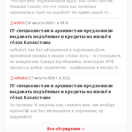
"Республика" Ходжаназаров вдруг выступил против
значительно вкусней и натуральное Цитата:///В
Токаева! Сказал, что его эпоха как политика
финансовой столице республики все дешевле./// Что
закончилась! Бунт на корабле? Не прямо какой то
правда то правда: - там продкты и фрукты-овощи
правдолюб вдруг выступил! Может он инопланетянин?
дешевле и услуги тамады, певцов тоже и провести той
ACROS
8 августа 2026 г. в 08:13
Появился неизвестно откуда, отжал у бывшего
на 250-300 человек там обойдётся в разы дешевле чем в
всесильного Розинова целый холдинг и теперь против
IT-специалистам и архивистам предложили
Костанае. Цитата:///Кому доверять?/// Только себе: - за
президента выступает! Вот ни капельки ему не поверю,
выдавать подъёмные и кредиты на жильё в
что боролись на то и напоролись- хотели капитализм,
что он действует в интересах страны, про народ уже и
сёлах Казахстана
жить по принципу: "...человек-человеку- волк....", не
не говорю! Опять какие то закулисные игры?
vofkakst: как без айтишников в коровнике,Доля
захотели жить в коммунизме где был принцип:
ироничной правды в ваших словах есть: - в строящихся,
"....человек человеку- брат...."
по инициативе Кумара Иргибаевича, некоторых МТФ
процессы дойки, кормления - оцифрованы и иногда эти
программы дают сбой - и тогда они нужны, хотя я
vofkakst
7 августа 2026 г. в 22:22
насколько в курсе своей комьютерной безграмотности
- все эти вопросы можно решать и устранять эти сбои и
IT-специалистам и архивистам предложили
удалённо - лёжа на диване, в городе. Но, этих
выдавать подъёмные и кредиты на жильё в
современных и оцифрованных МТФ критично мало для
сёлах Казахстана
массового переезда лохматых и обкуренных молодых
Эл-починно: И нахрена они, скажите мне, там вообще
ребят из города в село, да и те МТФ я по опыту
нужны?😁 как без айтишников в коровнике, ну
подозреваю, скоро перейдут на обслуживание с
подумайте)
помошью кувалды, китайского скотча, алюминевой
проволоки и русского мата. Вот где работать в селе
Все обсуждения