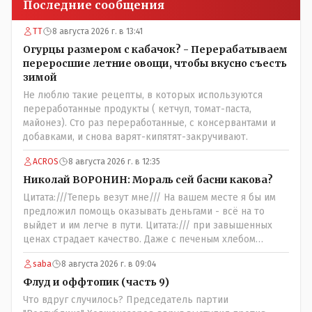
Последние сообщения
ТТ
8 августа 2026 г. в 13:41
Огурцы размером с кабачок? - Перерабатываем
переросшие летние овощи, чтобы вкусно съесть
зимой
Не люблю такие рецепты, в которых используются
переработанные продукты ( кетчуп, томат-паста,
майонез). Сто раз переработанные, с консервантами и
добавками, и снова варят-кипятят-закручивают.
ACROS
8 августа 2026 г. в 12:35
Николай ВОРОНИН: Мораль сей басни какова?
Цитата:///Теперь везут мне/// На вашем месте я бы им
предложил помощь оказывать деньгами - всё на то
выйдет и им легче в пути. Цитата:/// при завышенных
ценах страдает качество. Даже с печеным хлебом
проблема. // На вкус и цвет........., по мне : - наша молочка
saba
8 августа 2026 г. в 09:04
значительно вкуснее чем руссская и белоруская, а хлеб
покупайте формовой, бюджетный- он значительно
Флуд и оффтопик (часть 9)
вкусней остальных, но самый вкусный хлеб в совхозных
Что вдруг случилось? Председатель партии
пекарнях; мясо - русское, белоруское не вкусное- наше