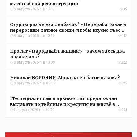
масштабной реконструкции
8 августа 2026 г. в 13:02
35
Огурцы размером с кабачок? - Перерабатываем
переросшие летние овощи, чтобы вкусно съесть
зимой
8 августа 2026 г. в 10:50
112
Проект «Народный гаишник» - Зачем здесь два
«лежачих»?
8 августа 2026 г. в 10:09
222
Николай ВОРОНИН: Мораль сей басни какова?
8 августа 2026 г. в 09:09
375
IT-специалистам и архивистам предложили
выдавать подъёмные и кредиты на жильё в
сёлах Казахстана
7 августа 2026 г. в 20:56
191