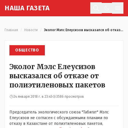
Н
АША
Г
АЗЕТА
Отк
Главная
/
Новости
/
Эколог Мэлс Елеусизов высказался об отказе от полиэтиленовых пакетов
ОБЩЕСТВО
Эколог Мэлс Елеусизов
высказался об отказе от
полиэтиленовых пакетов
24 января 2018 г. в 23:45
3586 просмотров
Председатель экологического союза "Табигат" Мэлс
Елеусизов не согласен с обсуждаемыми планами по
отказу в Казахстане от полиэтиленовых пакетов,