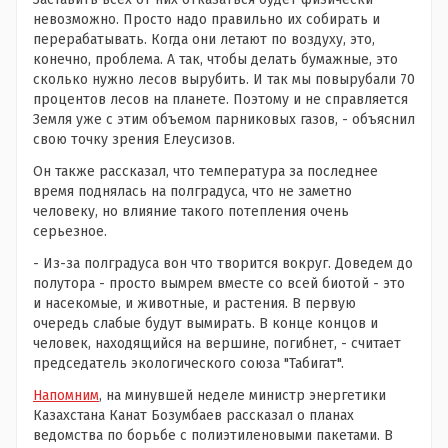
невозможно. Просто надо правильно их собирать и
перерабатывать. Когда они летают по воздуху, это,
конечно, проблема. А так, чтобы делать бумажные, это
сколько нужно лесов вырубить. И так мы повырубали 70
процентов лесов на планете. Поэтому и не справляется
Земля уже с этим объемом парниковых газов, - объяснил
свою точку зрения Елеусизов.
Он также рассказал, что температура за последнее
время поднялась на полградуса, что не заметно
человеку, но влияние такого потепления очень
серьезное.
- Из-за полградуса вон что творится вокруг. Доведем до
полутора - просто вымрем вместе со всей биотой - это
и насекомые, и животные, и растения. В первую
очередь слабые будут вымирать. В конце концов и
человек, находящийся на вершине, погибнет, - считает
председатель экологического союза "Табигат".
Напомним
, на минувшей неделе министр энергетики
Казахстана Канат Бозумбаев рассказал о планах
ведомства по борьбе с полиэтиленовыми пакетами. В