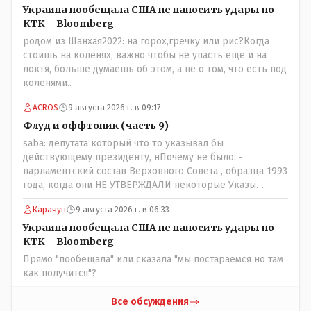
которые развернулись потом на 180 или 360 градусов,
Украина пообещала США не наносить удары по
посмотрев на того, как он не сдался, но ты же там сам
КТК – Bloomberg
живешь и многое знаешь о тех, на кого работаешь.. Это
родом из Шанхая2022: на горох,гречку или рис?Когда
просто прагматизм и ничего личного. Победим мы, они
стоишь на коленях, важно чтобы не упасть еще и на
встанут под нас и наоборот и все это понимают..
локтя, больше думаешь об этом, а не о том, что есть под
коленями..
ACROS
9 августа 2026 г. в 09:17
Флуд и оффтопик (часть 9)
saba: депутата который что то указывал бы
действующему президенту, нПочему не было: -
парламентский состав Верховного Совета , образца 1993
года, когда они НЕ УТВЕРЖДАЛИ некоторые Указы
Назарбаева, особенно в части выборов и перевыборов и
Карачун
9 августа 2026 г. в 06:33
некоторых вопросах внутренней политики, и тогда
Назарбай волевым Указом РАСПУСТИЛ этот бунтарский
Украина пообещала США не наносить удары по
состав. Имя - Серикболсын Абдильдин вам знакомо -
КТК – Bloomberg
юывший секретарь ЦК КП Казахстана , впоследствии -
Прямо "пообещала" или сказала "мы постараемся но там
депутат Верховного Совета и Мажлиса и Председатель
как получится"?
партии коммунстов- он в то время и после и причём
НЕОДНОКРАТНО, указывал и многократно на недостатки
Все обсуждения
Назарбая и предлагал ему самому ДОБРОВОЛЬНО уйти с