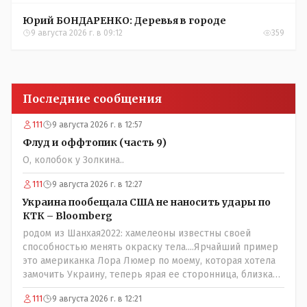
Юрий БОНДАРЕНКО: Деревья в городе
9 августа 2026 г. в 09:12
359
Последние сообщения
111
9 августа 2026 г. в 12:57
Флуд и оффтопик (часть 9)
О, колобок у Золкина..
111
9 августа 2026 г. в 12:27
Украина пообещала США не наносить удары по
КТК – Bloomberg
родом из Шанхая2022: хамелеоны известны своей
способностью менять окраску тела....Ярчайший пример
это американка Лора Люмер по моему, которая хотела
замочить Украину, теперь ярая ее сторонница, близкая
к Трампу. Ну и западные страны тем более, которые
111
9 августа 2026 г. в 12:21
предоставляли Зеленскому убежище, чтоб он бежал и