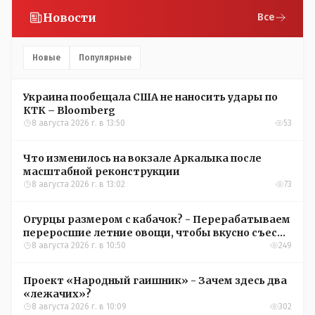
Новости
Все
Новые
Популярные
Украина пообещала США не наносить удары по
КТК – Bloomberg
8 августа 2026 г. в 13:50
53
Что изменилось на вокзале Аркалыка после
масштабной реконструкции
8 августа 2026 г. в 13:02
73
Огурцы размером с кабачок? - Перерабатываем
переросшие летние овощи, чтобы вкусно съесть
зимой
8 августа 2026 г. в 10:50
249
Проект «Народный гаишник» - Зачем здесь два
«лежачих»?
8 августа 2026 г. в 10:09
302