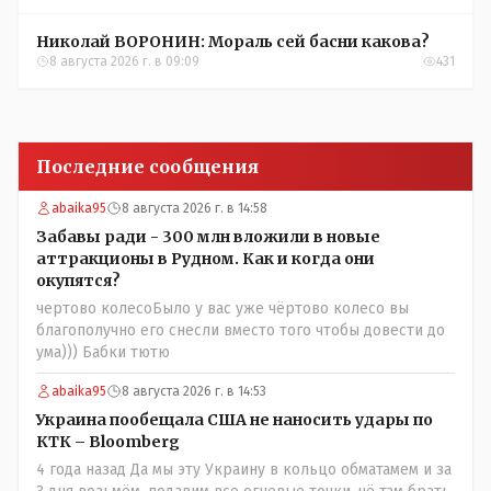
Николай ВОРОНИН: Мораль сей басни какова?
8 августа 2026 г. в 09:09
431
Последние сообщения
abaika95
8 августа 2026 г. в 14:58
Забавы ради - 300 млн вложили в новые
аттракционы в Рудном. Как и когда они
окупятся?
чертово колесоБыло у вас уже чёртово колесо вы
благополучно его снесли вместо того чтобы довести до
ума))) Бабки тютю
abaika95
8 августа 2026 г. в 14:53
Украина пообещала США не наносить удары по
КТК – Bloomberg
4 года назад Да мы эту Украину в кольцо обматамем и за