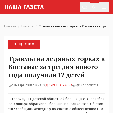
Н
АША
Г
АЗЕТА
Отк
Главная
/
Новости
/
Травмы на ледяных горках в Костанае за три дня нового года получили 17 детей
ОБЩЕСТВО
Травмы на ледяных горках в
Костанае за три дня нового
года получили 17 детей
4 января 2018 г. в 23:09
Лика НОВИКОВА
5964 просмотра
В
травмпункт
детской областной больницы с 31 декабря
по 3 января
обратилось больше 100 пациентов. Об этом
"НГ" сообщила менеджер по связям с общественностью