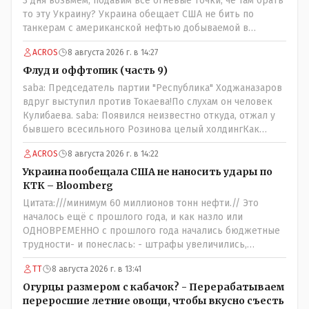
3 дня возьмём, подавим все огневые точки, чё там брать
то эту Украину? Украина обещает США не бить по
танкерам с американской нефтью добываемой в
Казахстане-мы сейчас в этой точке
ACROS
8 августа 2026 г. в 14:27
Флуд и оффтопик (часть 9)
saba: Председатель партии "Республика" Ходжаназаров
вдруг выступил против Токаева!По слухам он человек
Кулибаева. saba: Появился неизвестно откуда, отжал у
бывшего всесильного Розинова целый холдингКак
неизвестно: - в Жаильме сеял ПОЛТОРЫ тысяча гектар ,
ACROS
8 августа 2026 г. в 14:22
разбогател и отжал у Василия самый крупный
агрохолдинг в мире, занесенный в Книгу рекордов
Украина пообещала США не наносить удары по
Гиннеса.
КТК – Bloomberg
Цитата:///минимум 60 миллионов тонн нефти.// Это
началось ещё с прошлого года, и как назло или
ОДНОВРЕМЕННО с прошлого года начались бюджетные
трудности- и понеслась: - штрафы увеличились,
налоговая реформа, НДС подняли, порог подняли и всё
ТТ
8 августа 2026 г. в 13:41
ради пополнения гос.казны - действительно КТК -
жизненно важная труба.
Огурцы размером с кабачок? - Перерабатываем
переросшие летние овощи, чтобы вкусно съесть