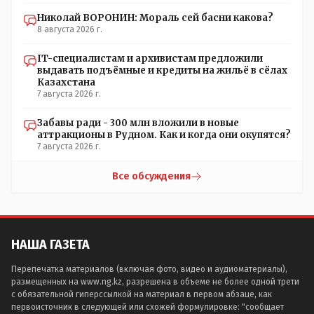
Николай ВОРОНИН: Мораль сей басни какова?
8 августа 2026 г.
IT-специалистам и архивистам предложили
выдавать подъёмные и кредиты на жильё в сёлах
Казахстана
7 августа 2026 г.
Забавы ради - 300 млн вложили в новые
аттракционы в Рудном. Как и когда они окупятся?
7 августа 2026 г.
Все обсуждения
НАША ГАЗЕТА
Перепечатка материалов (включая фото, видео и аудиоматериалы),
размещенных на www.ng.kz, разрешена в объеме не более одной трети
с обязательной гиперссылкой на материал в первом абзаце, как
первоисточник в следующей или схожей формулировке: "сообщает