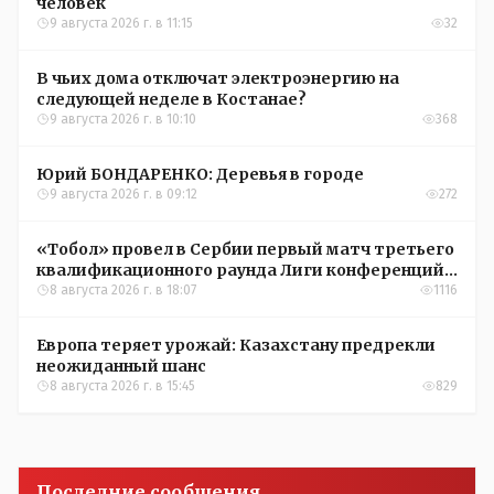
человек
9 августа 2026 г. в 11:15
32
В чьих дома отключат электроэнергию на
следующей неделе в Костанае?
9 августа 2026 г. в 10:10
368
Юрий БОНДАРЕНКО: Деревья в городе
9 августа 2026 г. в 09:12
272
«Тобол» провел в Сербии первый матч третьего
квалификационного раунда Лиги конференций
УЕФА
8 августа 2026 г. в 18:07
1116
Европа теряет урожай: Казахстану предрекли
неожиданный шанс
8 августа 2026 г. в 15:45
829
Последние сообщения