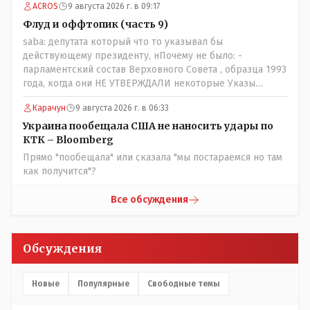
ACROS
9 августа 2026 г. в 09:17
Флуд и оффтопик (часть 9)
saba: депутата который что то указывал бы
действующему президенту, нПочему не было: -
парламентский состав Верховного Совета , образца 1993
года, когда они НЕ УТВЕРЖДАЛИ некоторые Указы
Назарбаева, особенно в части выборов и перевыборов и
Карачун
9 августа 2026 г. в 06:33
некоторых вопросах внутренней политики, и тогда
Назарбай волевым Указом РАСПУСТИЛ этот бунтарский
Украина пообещала США не наносить удары по
состав. Имя - Серикболсын Абдильдин вам знакомо -
КТК – Bloomberg
юывший секретарь ЦК КП Казахстана , впоследствии -
Прямо "пообещала" или сказала "мы постараемся но там
депутат Верховного Совета и Мажлиса и Председатель
как получится"?
партии коммунстов- он в то время и после и причём
НЕОДНОКРАТНО, указывал и многократно на недостатки
Все обсуждения
Назарбая и предлагал ему самому ДОБРОВОЛЬНО уйти с
поста Президента.
Обсуждения
Новые
Популярные
Свободные темы