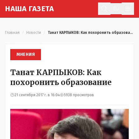
Н
АША
Г
АЗЕТА
Отк
Главная
/
Новости
/
Танат КАРПЫКОВ: Как похоронить образование
МНЕНИЯ
Танат КАРПЫКОВ: Как
похоронить образование
21 сентября 2017 г. в 16:04
5938 просмотров