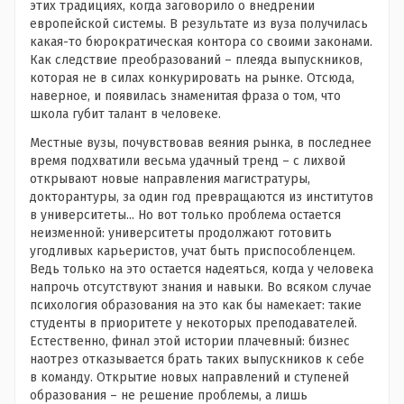
этих традициях, когда заговорило о внедрении
европейской системы. В результате из вуза получилась
какая-то бюрократическая контора со своими законами.
Как следствие преобразований – плеяда выпускников,
которая не в силах конкурировать на рынке. Отсюда,
наверное, и появилась знаменитая фраза о том, что
школа губит талант в человеке.
Местные вузы, почувствовав веяния рынка, в последнее
время подхватили весьма удачный тренд – с лихвой
открывают новые направления магистратуры,
докторантуры, за один год превращаются из институтов
в университеты... Но вот только проблема остается
неизменной: университеты продолжают готовить
угодливых карьеристов, учат быть приспособленцем.
Ведь только на это остается надеяться, когда у человека
напрочь отсутствуют знания и навыки. Во всяком случае
психология образования на это как бы намекает: такие
студенты в приоритете у некоторых преподавателей.
Естественно, финал этой истории плачевный: бизнес
наотрез отказывается брать таких выпускников к себе
в команду. Открытие новых направлений и ступеней
образования – не решение проблемы, а лишь