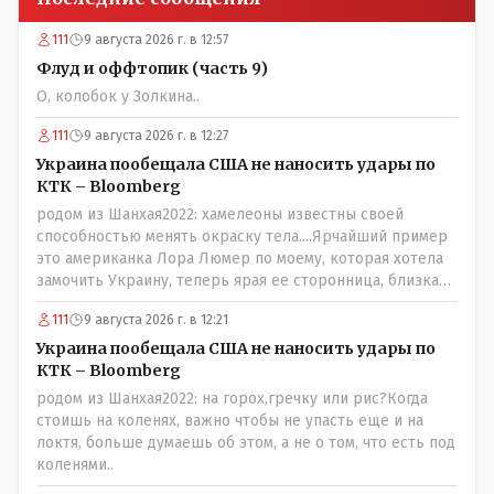
111
9 августа 2026 г. в 12:57
Флуд и оффтопик (часть 9)
О, колобок у Золкина..
111
9 августа 2026 г. в 12:27
Украина пообещала США не наносить удары по
КТК – Bloomberg
родом из Шанхая2022: хамелеоны известны своей
способностью менять окраску тела....Ярчайший пример
это американка Лора Люмер по моему, которая хотела
замочить Украину, теперь ярая ее сторонница, близкая
к Трампу. Ну и западные страны тем более, которые
111
9 августа 2026 г. в 12:21
предоставляли Зеленскому убежище, чтоб он бежал и
которые развернулись потом на 180 или 360 градусов,
Украина пообещала США не наносить удары по
посмотрев на того, как он не сдался, но ты же там сам
КТК – Bloomberg
живешь и многое знаешь о тех, на кого работаешь.. Это
родом из Шанхая2022: на горох,гречку или рис?Когда
просто прагматизм и ничего личного. Победим мы, они
стоишь на коленях, важно чтобы не упасть еще и на
встанут под нас и наоборот и все это понимают..
локтя, больше думаешь об этом, а не о том, что есть под
коленями..