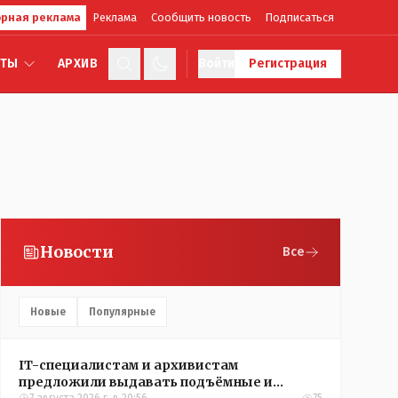
рная реклама
Реклама
Сообщить новость
Подписаться
КТЫ
АРХИВ
Войти
Регистрация
Новости
Все
Новые
Популярные
IT-специалистам и архивистам
предложили выдавать подъёмные и