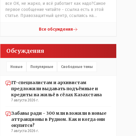
все ОК, не жарко, и всё работает как надо?Самое
первое сообщение читайте - ссылка есть в этой
статье. Правозащитный центр, ссылаясь на
обсуждение сотрудников интерната в рабочем
чате, которые прислали ему в виде
Все обсуждения
аудиосообщений, пишет, что воспитатели долго
добивались установки кондиционеров в
помещениях, где есть дети, однако к настоящему
Обсуждения
времени их установили только в помещениях,
предназначенных для административно-
управленческого персонала. И Также в каждой
Новые
Популярные
Свободные темы
группе установлены кондиционеры, питьевой и
температурный режимы, которые взяты на особый
контроль, учитывая погодные условия в это лето.
IT-специалистам и архивистам
Мы решили. что это - противоречие. Вы считаете
предложили выдавать подъёмные и
иначе?
кредиты на жильё в сёлах Казахстана
7 августа 2026 г.
Забавы ради - 300 млн вложили в новые
аттракционы в Рудном. Как и когда они
окупятся?
7 августа 2026 г.