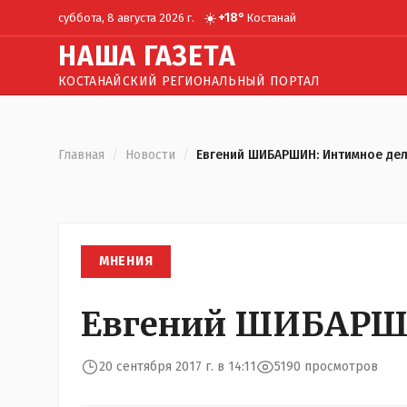
☀️
+
18
°
суббота, 8 августа 2026 г.
Костанай
Н
АША
Г
АЗЕТА
КОСТАНАЙСКИЙ РЕГИОНАЛЬНЫЙ ПОРТАЛ
Главная
/
Новости
/
Евгений ШИБАРШИН: Интимное де
МНЕНИЯ
Евгений ШИБАРШИ
20 сентября 2017 г. в 14:11
5190 просмотров