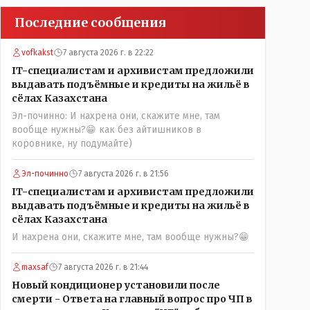
Последние сообщения
vofkakst
7 августа 2026 г. в 22:22
IT-специалистам и архивистам предложили
выдавать подъёмные и кредиты на жильё в
сёлах Казахстана
Эл-починно: И нахрена они, скажите мне, там
вообще нужны?😁 как без айтишников в
коровнике, ну подумайте)
Эл-починно
7 августа 2026 г. в 21:56
IT-специалистам и архивистам предложили
выдавать подъёмные и кредиты на жильё в
сёлах Казахстана
И нахрена они, скажите мне, там вообще нужны?😁
maxsaf
7 августа 2026 г. в 21:44
Новый кондиционер установили после
смерти - Ответа на главный вопрос про ЧП в