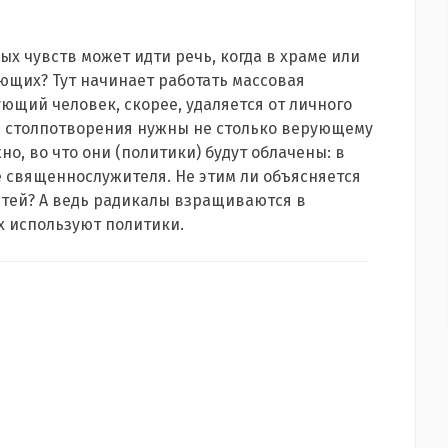
х чувств может идти речь, когда в храме или
ующих? Тут начинает работать массовая
ующий человек, скорее, удаляется от личного
е столпотворения нужны не столько верующему
но, во что они (политики) будут облачены: в
е священнослужителя. Не этим ли объясняется
етей? А ведь радикалы взращиваются в
х используют политики.