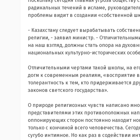
Поскольку сегодня главная угроза обществу 
радикальных течений в исламе, руководител
проблемы видит в создании «собственной ш
- Казахстану следует вырабатывать собстве
религии, - заявил министр. - Отличительным
на наш взгляд, должны стать опора на духов
национальных культурно-исторических особ
Отличительными чертами такой школы, на ег
догм к современным реалиям, «восприятие в
толерантность к тем, кто придерживается др
законов светского государства».
О природе религиозных чувств написано много
представителями этих противоположных нап
оппонирующих сторон постоянно находит нов
только с кончиной всего человечества. Сегод
сугубо интимное. Но как раз в содействии ин