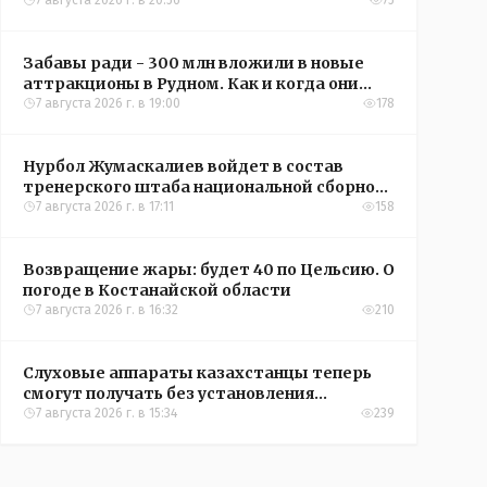
кредиты на жильё в сёлах Казахстана
7 августа 2026 г. в 20:56
75
Забавы ради - 300 млн вложили в новые
аттракционы в Рудном. Как и когда они
окупятся?
7 августа 2026 г. в 19:00
178
Нурбол Жумаскалиев войдет в состав
тренерского штаба национальной сборной
Казахстана по футболу
7 августа 2026 г. в 17:11
158
Возвращение жары: будет 40 по Цельсию. О
погоде в Костанайской области
7 августа 2026 г. в 16:32
210
Слуховые аппараты казахстанцы теперь
смогут получать без установления
инвалидности
7 августа 2026 г. в 15:34
239