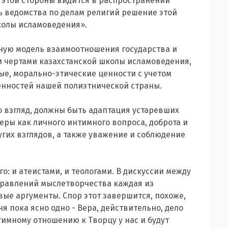
с этой стороны видится в распространении
ь ведомства по делам религий решение этой
колы исламоведения».
нную модель взаимоотношения государства и
и чертами казахстанской школы исламоведения,
ные, морально-этические ценности с учетом
енностей нашей полиэтнической страны.
о взгляд, должны быть адаптация устаревших
еры как личного интимного вопроса, доброта и
угих взглядов, а также уважение и соблюдение
: и атеистами, и теологами. В дискуссии между
равлений мыслетворчества каждая из
ые аргументы. Спор этот завершится, похоже,
ня пока ясно одно - Вера, действительно, дело
тимному отношению к Творцу у нас и будут