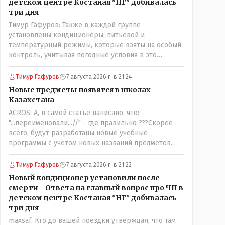
детском центре Костаная "НГ" добивалась
три дня
Тимур Гафуров: Также в каждой группе
установлены кондиционеры, питьевой и
температурный режимы, которые взяты на особый
контроль, учитывая погодные условия в это
лето.Мы решили. что это - противоречие. Вы
считаете иначе?Ну тут противоречия нет. Этот
Тимур Гафуров
7 августа 2026 г. в 21:24
комментарий прозвучал на следующий день после
Новые предметы появятся в школах
трагедии, то есть 29 июля, когда спешно
Казахстана
установили и воду, и новые кондиционеры, и
ACROS: А, в самой статье написано, что:
впервые поставили температурный режим на
"...переименовали...//" - где правильно ???Скорее
контроль. То есть первая часть - информация до
всего, будут разработаны новые учебные
трагедии, вторая часть - информация после
программы с учетом новых названий предметов.
трагедии, когда все уже было исправлено.
Так что предметы - новые. Хоть и
переименованные)
Тимур Гафуров
7 августа 2026 г. в 21:22
Новый кондиционер установили после
смерти - Ответа на главный вопрос про ЧП в
детском центре Костаная "НГ" добивалась
три дня
maxsaf: Кто до вашей поездки утверждал, что там