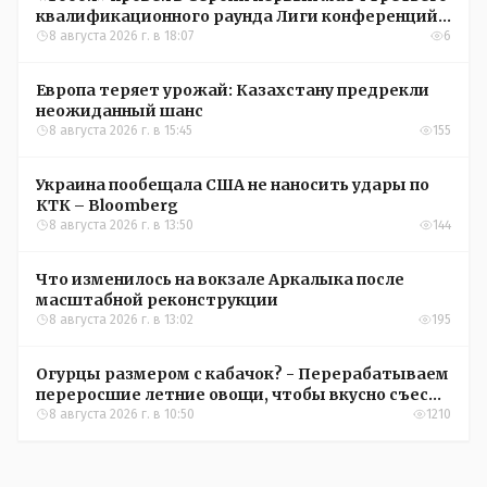
квалификационного раунда Лиги конференций
УЕФА
8 августа 2026 г. в 18:07
6
Европа теряет урожай: Казахстану предрекли
неожиданный шанс
8 августа 2026 г. в 15:45
155
Украина пообещала США не наносить удары по
КТК – Bloomberg
8 августа 2026 г. в 13:50
144
Что изменилось на вокзале Аркалыка после
масштабной реконструкции
8 августа 2026 г. в 13:02
195
Огурцы размером с кабачок? - Перерабатываем
переросшие летние овощи, чтобы вкусно съесть
зимой
8 августа 2026 г. в 10:50
1210