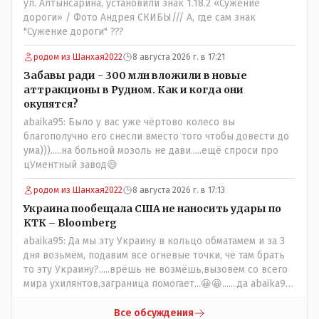
ул. Алтынсарина, установили знак 1.18.2 «Сужение
дороги» / Фото Андрея СКИБЫ/// А, где сам знак
"Сужение дороги" ???
родом из Шанхая2022
8 августа 2026 г. в 17:21
Забавы ради - 300 млн вложили в новые
аттракционы в Рудном. Как и когда они
окупятся?
abaika95: Было у вас уже чёртово колесо вы
благополучно его снесли вместо того чтобы довести до
ума))).....на больной мозоль не дави.....ещё спроси про
цУментный завод😄
родом из Шанхая2022
8 августа 2026 г. в 17:13
Украина пообещала США не наносить удары по
КТК – Bloomberg
abaika95: Да мы эту Украину в кольцо обматамем и за 3
дня возьмём, подавим все огневые точки, чё там брать
то эту Украину?.....врёшь не возмёшь,вызовем со всего
мира ухилянтов,заграница помогает...😀😀.......да abaika95
вопрос к ружью ззнаешь с какой стороны подходить?
Все обсуждения