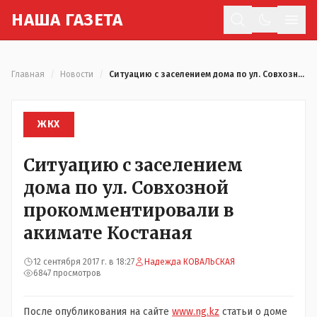
Н
АША
Г
АЗЕТА
Отк
Главная
/
Новости
/
Ситуацию с заселением дома по ул. Совхозной прокомментировали в акимате Костаная
ЖКХ
Ситуацию с заселением
дома по ул. Совхозной
прокомментировали в
акимате Костаная
12 сентября 2017 г. в 18:27
Надежда КОВАЛЬСКАЯ
6847 просмотров
После опубликования на сайте
www.ng.kz
статьи о доме