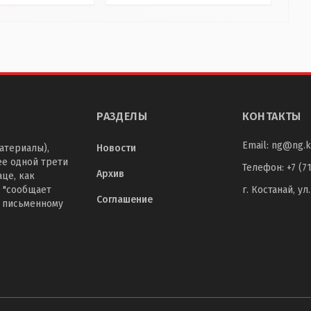
РАЗДЕЛЫ
КОНТАКТЫ
Email:
ng@ng.k
атериалы),
Новости
ее одной трети
Телефон
:
+7 (7
Архив
це, как
 "сообщает
г. Костанай, ул
Соглашение
о письменному