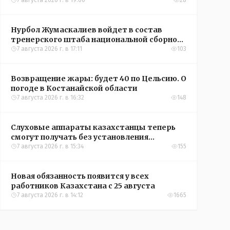
окупятся?
7 августа 2026 г. в 19:00
28
Нурбол Жумаскалиев войдет в состав
тренерского штаба национальной сборной
Казахстана по футболу
7 августа 2026 г. в 17:11
103
Возвращение жары: будет 40 по Цельсию. О
погоде в Костанайской области
7 августа 2026 г. в 16:32
148
Слуховые аппараты казахстанцы теперь
смогут получать без установления
инвалидности
7 августа 2026 г. в 15:34
155
Новая обязанность появится у всех
работников Казахстана с 25 августа
7 августа 2026 г. в 14:12
1665