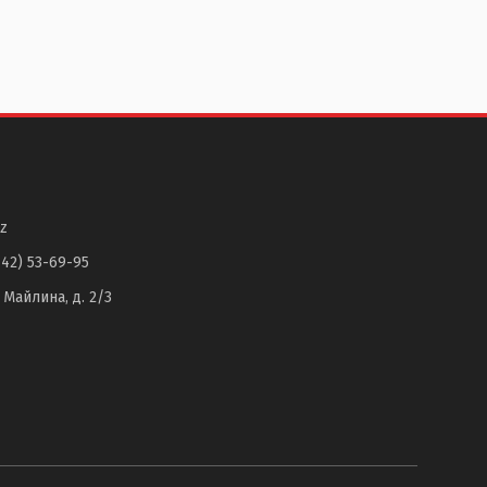
z
142) 53-69-95
. Майлина, д. 2/3