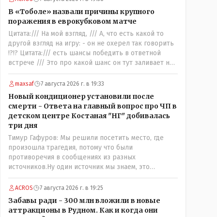
инстанции ??? Значит она посчитала что суд первой
В «Тоболе» назвали причины крупного
инстанции вынес: - ."....НЕ ОБЬЕКТИВНОЕ и
поражения в еврокубковом матче
НЕСПРАВЕДЛИВОЕ решение....." - так можно
Цитата:/// На мой взгляд, /// А, что есть какой то
интрепретировать её высказывание ???
другой взгляд на игру: - он не охерел так говорить
!?!? Цитата:/// есть шансы победить в ответной
встрече /// Это про какой шанс он тут заливает нам
в уши: - ".. забить на своём поле ЧЕТЫРЕ гола и при
этом не пропустить ни ОДНОГО,,,,"- сказки Венского
maxsaf
7 августа 2026 г. в 19:33
леса. Цитата://я поздравляю их с этой победой//
Новый кондиционер установили после
Значит морально: - игроки Тобола уже проиграли
смерти - Ответа на главный вопрос про ЧП в
ответную встречу: - чудо на поле не бывает, если
детском центре Костаная "НГ" добивалась
только у тебя в команде играет сам Марадона....
три дня
Тимур Гафуров: Мы решили посетить место, где
произошла трагедия, потому что были
противоречия в сообщениях из разных
источников.Ну один источник мы знаем, это
правозащитный центр, они утверждают, что ничего
толком не работало на момент трагедии. А кто
ACROS
7 августа 2026 г. в 19:25
второй источник, с противоречивой информацией?
Забавы ради - 300 млн вложили в новые
Кто до вашей поездки утверждал, что там все ОК,
аттракционы в Рудном. Как и когда они
не жарко, и всё работает как надо?