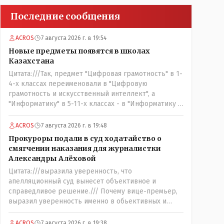
Последние сообщения
ACROS
7 августа 2026 г. в 19:54
Новые предметы появятся в школах
Казахстана
Цитата:///Так, предмет "Цифровая грамотность" в 1-
4-х классах переименовали в "Цифровую
грамотность и искусственный интеллект", а
"Информатику" в 5-11-х классах - в "Информатику и
искусственный интеллект"./// Заголовок статьи:
..///.Новые предметы появятся в школах
ACROS
7 августа 2026 г. в 19:48
Казахстана.../// А, в самой статье написано, что:
Прокуроры подали в суд ходатайство о
"...переименовали...//" - где правильно ??? И они эти
смягчении наказания для журналистки
НОВЫЕ предметы действительно - появились или
Александры Алёховой
же их банально ПЕРЕИМЕНОВАЛИ и завтра обьявят
Цитата:///выразила уверенность, что
это очередной и бесконечно длящей на
апелляционный суд вынесет объективное и
протяжении вот уже более ТРИДЦАТИ лет: - новой
справедливое решение./// Почему вице-премьер,
школьной РЕФОРМОЙ.
выразил уверенность именно в обьективных и
справедливых действиях и решении именно
АПЕЛЛЯЦИОННОГО суда, а не суда ПЕРВОЙ
ACROS
7 августа 2026 г. в 19:38