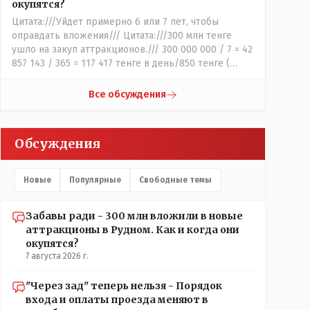
окупятся?
Цитата:///Уйдет примерно 6 или 7 лет, чтобы
оправдать вложения/// Цитата:///300 млн тенге
ушло на закуп аттракционов./// 300 000 000 / 7 = 42
857 143 / 365 = 117 417 тенге в день/850 тенге (
средняя стоимость билета) - 138 человек в день -
такая должна быть средняя минимальная
Все обсуждения
ежедневная посещаемость этих атракционов и
только лишь для того что бы "отбить" стоимость
оборудования, прибавьте сюда ещё :- зарплата
Обсуждения
персонала, налоги, амортизация оборудования, его
техобслуживание, покупка запчастей,
электроэнергия, накладные и другие
Новые
Популярные
Свободные темы
непредвиденные расходы. И это не отнимая
морозные дни, непогоду и прочие нерабочие дни.
Забавы ради - 300 млн вложили в новые
аттракционы в Рудном. Как и когда они
окупятся?
7 августа 2026 г.
"Через зад" теперь нельзя - Порядок
входа и оплаты проезда меняют в