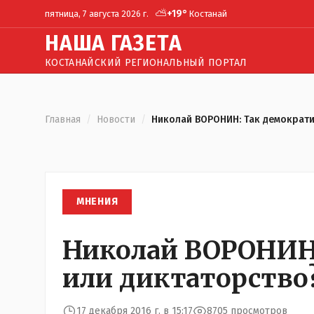
⛅
+
19
°
пятница, 7 августа 2026 г.
Костанай
Н
АША
Г
АЗЕТА
КОСТАНАЙСКИЙ РЕГИОНАЛЬНЫЙ ПОРТАЛ
Главная
/
Новости
/
Николай ВОРОНИН: Так демократи
МНЕНИЯ
Николай ВОРОНИН
или диктаторство
17 декабря 2016 г. в 15:17
8705 просмотров