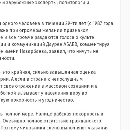
 и зарубежные эксперты, политологи и
одного человека в течении 29-ти лет (с 1987 года
даже при огромном желании признаком
е и все громче раздаются голоса о культе
ции и коммуникаций Даурен АБАЕВ, комментируя
 имени Назарбаева, заявил, что ничуть не
чности.
- это крайняя, сильно завышенная оценка
рии. А если в стране к непослушным
т свое отражение в массовом сознании и в
аботкой вызывает у населения веру во
скую покорность и угодничество.
 в полной мере. Налицо рабская покорность и
. Очевидно полное отсутствие гражданского
. Поэтому чиновники слепо выполняют указания