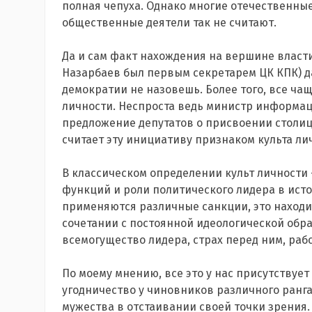
полная чепуха. Однако многие отечественные
общественные деятели так не считают.
Да и сам факт нахождения на вершине власти 
Назарбаев был первым секретарем ЦК КПК) 
демократии не назовешь. Более того, все чащ
личности. Неспроста ведь министр информа
предложение депутатов о присвоении столице
считает эту инициативу признаком культа ли
В классическом определении культ личности 
функций и роли политического лидера в исто
применяются различные санкции, это находи
сочетании с постоянной идеологической обр
всемогущество лидера, страх перед ним, раб
По моему мнению, все это у нас присутствует
угодничество у чиновников различного ранга
мужества в отстаивании своей точки зрения