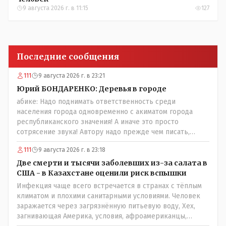
9 августа 2026 г. в 11:15
127
Последние сообщения
111
9 августа 2026 г. в 23:21
Юрий БОНДАРЕНКО: Деревья в городе
абике: Надо поднимать ответственность среди
населения города одновременно с акиматом города
республиканского значения! А иначе это просто
сотрясение звука! Автору надо прежде чем писать,
необходимо самому обратиться в ЖКХ акимата и
111
9 августа 2026 г. в 23:18
разобраться прежде чем своей статьей провоцировать
население города!Согласен всецело!
Две смерти и тысячи заболевших из-за салата в
США - в Казахстане оценили риск вспышки
Инфекция чаще всего встречается в странах с тёплым
климатом и плохими санитарными условиями. Человек
заражается через загрязнённую питьевую воду, Хех,
загнивающая Америка, условия, афроамериканцы,