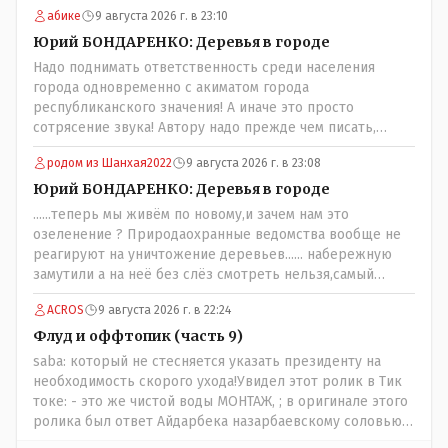
грязная вода, отсутствие страховок, нечистоплотные
абике
9 августа 2026 г. в 23:10
мигранты и прочее.. Лучше России и Казахстана жить
негде..
Юрий БОНДАРЕНКО: Деревья в городе
Надо поднимать ответственность среди населения
города одновременно с акиматом города
республиканского значения! А иначе это просто
сотрясение звука! Автору надо прежде чем писать,
необходимо самому обратиться в ЖКХ акимата и
родом из Шанхая2022
9 августа 2026 г. в 23:08
разобраться прежде чем своей статьей провоцировать
население города!
Юрий БОНДАРЕНКО: Деревья в городе
......теперь мы живём по новому,и зачем нам это
озеленение ? Природаохранные ведомства вообще не
реагируют на уничтожение деревьев...... набережную
замутили а на неё без слёз смотреть нельзя,самый
наивысший уровень рукопопства наших
ACROS
9 августа 2026 г. в 22:24
строителей"специалистов",как исторические здания
сносить пожалуйста ,а как на века построить слабо.....Вы
Флуд и оффтопик (часть 9)
вот господин Бондаренко большой учёный прошлись
saba: который не стесняется указать президенту на
бы по историческим постройкам сколько было
необходимость скорого ухода!Увидел этот ролик в Тик
ликвидировано в советское время и в наше.......
токе: - это же чистой воды МОНТАЖ, ; в оригинале этого
ролика был ответ Айдарбека назарбаевскому соловью
на его якобы критику партии Республика. Я думаю: - они