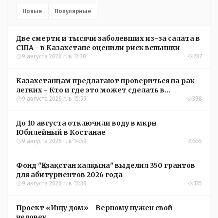
Новые
Популярные
Две смерти и тысячи заболевших из-за салата в
США - в Казахстане оценили риск вспышки
9 августа 2026 г. в 17:30
787
Казахстанцам предлагают провериться на рак
легких - Кто и где это может сделать в
Костанайской области
9 августа 2026 г. в 15:59
398
До 10 августа отключили воду в мкрн
Юбилейный в Костанае
9 августа 2026 г. в 14:59
555
Фонд "Қазақстан халқына" выделил 350 грантов
для абитуриентов 2026 года
9 августа 2026 г. в 13:38
135
Проект «Ищу дом» - Верному нужен свой
человек