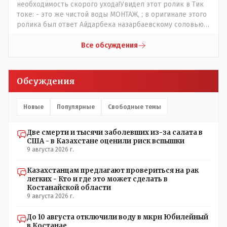
бы по историческим постройкам сколько было
необходимость скорого ухода!Увидел этот ролик в Тик
ликвидировано в советское время и в наше.......
токе: - это же чистой воды МОНТАЖ, ; в оригинале этого
ролика был ответ Айдарбека назарбаевскому соловью
на его якобы критику партии Республика. Я думаю: - они
просто напросто - КЛОУНЫ или МАРИОНЕТКИ власти и
Все обсуждения
пикировка между ними - это сделано или
срежисировано кем то из АП для того что бы создать
видимость ИНТРИГИ выборов, его как бы и якобы
Обсуждения
НАКАЛ - и тот и этот без разрешения АП - и шага,
вернее и голоса не подадут. - в принципе вы же видите
- идёт СКУЧНАЯ и НУДНАЯ и МОНОТОННАЯ и полностью
Новые
Популярные
Свободные темы
КОНТРОЛИРУЕМАЯ якобы предвыборная агитация Если
вдруг они захотят гавкнуть что либо по своему
Две смерти и тысячи заболевших из-за салата в
усмотрению: - их мгновенно лишать возможности идти
США - в Казахстане оценили риск вспышки
на выборы и не дадут им места в будущем Курултае: -
9 августа 2026 г.
кстати, я думаю в АП и уже и места распределили между
партиями.
Казахстанцам предлагают провериться на рак
легких - Кто и где это может сделать в
Костанайской области
9 августа 2026 г.
До 10 августа отключили воду в мкрн Юбилейный
в Костанае