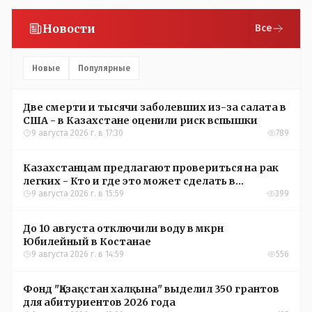
Новости
Все
Новые
Популярные
Две смерти и тысячи заболевших из-за салата в
США - в Казахстане оценили риск вспышки
9 августа 2026 г. в 17:30
789
Казахстанцам предлагают провериться на рак
легких - Кто и где это может сделать в
Костанайской области
9 августа 2026 г. в 15:59
399
До 10 августа отключили воду в мкрн
Юбилейный в Костанае
9 августа 2026 г. в 14:59
556
Фонд "Қазақстан халқына" выделил 350 грантов
для абитуриентов 2026 года