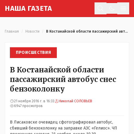
Н
АША
Г
АЗЕТА
Отк
Главная
/
Новости
/
В Костанайской области пассажирский автобус снес бензоколонку
ПРОИСШЕСТВИЯ
В Костанайской области
пассажирский автобус снес
бензоколонку
21 ноября 2016 г. в 16:33
Николай СОЛОВЬЕВ
6947 просмотров
В Лисаковске очевидец сфотографировал автобус,
сбивший бензоколонку на заправке АЗС «Гелиос». ЧП