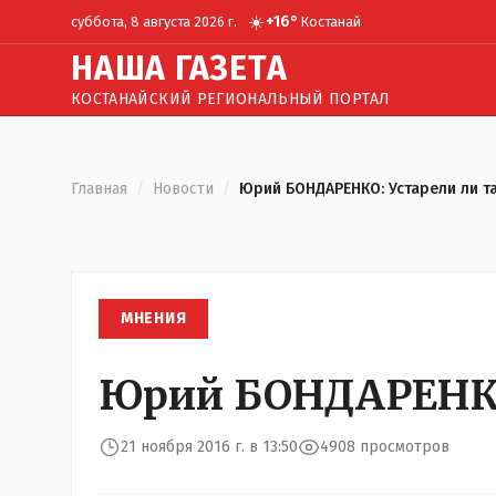
☀️
+
16
°
суббота, 8 августа 2026 г.
Костанай
Н
АША
Г
АЗЕТА
КОСТАНАЙСКИЙ РЕГИОНАЛЬНЫЙ ПОРТАЛ
Главная
/
Новости
/
Юрий БОНДАРЕНКО: Устарели ли т
МНЕНИЯ
Юрий БОНДАРЕНКО:
21 ноября 2016 г. в 13:50
4908 просмотров