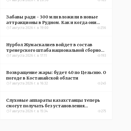
кредиты на жильё в сёлах Казахстана
7 августа 2026 г. в 20:56
103
Забавы ради - 300 млн вложили в новые
аттракционы в Рудном. Как и когда они
окупятся?
7 августа 2026 г. в 19:00
256
Нурбол Жумаскалиев войдет в состав
тренерского штаба национальной сборной
Казахстана по футболу
7 августа 2026 г. в 17:11
193
Возвращение жары: будет 40 по Цельсию. О
погоде в Костанайской области
7 августа 2026 г. в 16:32
245
Слуховые аппараты казахстанцы теперь
смогут получать без установления
инвалидности
7 августа 2026 г. в 15:34
275