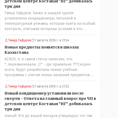
детском центре Костаная "НГ" добивалась
три дня
Тимур Гафуров: Также в каждой группе
установлены кондиционеры, питьевой и
температурный режимы, которые взяты на особый
контроль, учитывая погодные условия в это
лето.Мы решили. что это - противоречие. Вы
считаете иначе?Ну тут противоречия нет. Этот
Тимур Гафуров
7 августа 2026 г. в 21:24
комментарий прозвучал на следующий день после
Новые предметы появятся в школах
трагедии, то есть 29 июля, когда спешно
Казахстана
установили и воду, и новые кондиционеры, и
ACROS: А, в самой статье написано, что:
впервые поставили температурный режим на
"...переименовали...//" - где правильно ???Скорее
контроль. То есть первая часть - информация до
всего, будут разработаны новые учебные
трагедии, вторая часть - информация после
программы с учетом новых названий предметов.
трагедии, когда все уже было исправлено.
Так что предметы - новые. Хоть и
переименованные)
Тимур Гафуров
7 августа 2026 г. в 21:22
Новый кондиционер установили после
смерти - Ответа на главный вопрос про ЧП в
детском центре Костаная "НГ" добивалась
три дня
maxsaf: Кто до вашей поездки утверждал, что там