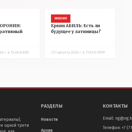
МНЕНИЯ
ВОРОНИН:
Еркин АБИЛЬ: Есть ли
ративный
будущее у латиницы?
6 г. в 13:40
680
1 августа 2026 г. в 11:01
1099
РАЗДЕЛЫ
КОНТАКТЫ
Email:
ng@ng.k
атериалы),
Новости
ее одной трети
Телефон
:
+7 (7
Архив
це, как