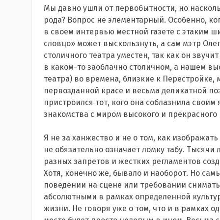
Мы давно ушли от первобытности, но насколь
рода? Вопрос не элементарный. Особенно, ког
в своем интервью местной газете с этаким ши
словцо» может выскользнуть, а сам мэтр Олег
столичного театра уместен, так как он звучи
в каком-то заоблачно столичном, а нашем выс
театра) во времена, близкие к Перестройке, 
первозданной красе и весьма деликатной поз
пристроился тот, кого она соблазнила своим я
знакомства с миром высокого и прекрасного
Я не за ханжество и не о том, как изображать
не обязательно означает ломку табу. Тысячи 
разных запретов и жестких регламентов созд
Хотя, конечно же, бывало и наоборот. Но сам
поведении на сцене или требовании снимать 
абсолютными в рамках определенной культур
жизни. Не говоря уже о том, что и в рамках 