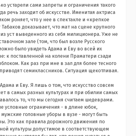
ко устарели сами запреты и ограничения такого
да речь заходит об искусстве. Именитая актриса
ком роняет, что у нее в спектакле и «крепкое
 Табаков доказывает, что мат на сцене крупного
т из уст выведенного из себя милиционера. Уже не
тавочном зале (том, что был возле Русского
можно было увидеть Адама и Еву во всей их
е: к поставленной на колени Праматери сзади
блоком. Как раз при мне в зал для более тесного
 приводят семиклассников. Ситуация щекотливая.
 Адама и Еву. Я лишь о том, что искусство совсем
лет в самых разных культурах и при обилии самых
авалось то, что мы сегодня считаем шедеврами.
ые условные ограничения - в длине юбок,
мужские головные уборы в вузе - могут быть
ы. Это как правила дорожного движения по
одной культуры допустимое в соответствующем