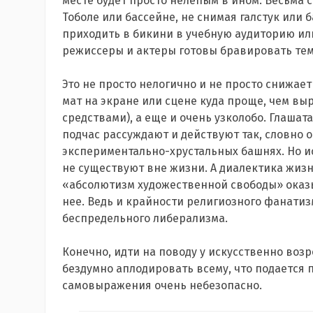
месте будет просто нелепым в ином. Весьма с
Тоболе или бассейне, не снимая галстук или б
приходить в бикини в учебную аудиторию или
режиссеры и актеры готовы бравировать тем, 
Это не просто нелогично и не просто снижае
мат на экране или сцене куда проще, чем вы
средствами), а еще и очень узколобо. Глаша
подчас рассуждают и действуют так, словно о
экспериментально-хрустальных башнях. Но ис
не существуют вне жизни. А диалектика жизн
«абсолютизм художественной свободы» оказыв
нее. Ведь и крайности религиозного фанатиз
беспредельного либерализма.
Конечно, идти на поводу у искусственно воз
бездумно аплодировать всему, что подается 
самовыражения очень небезопасно.