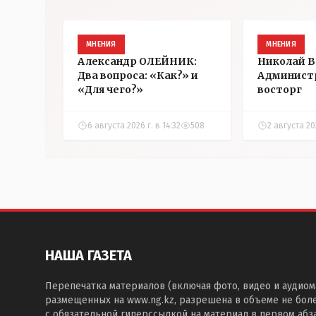
МНЕНИЯ
МНЕНИЯ
Александр ОЛЕЙНИК:
Николай 
Два вопроса: «Как?» и
Админист
«Для чего?»
восторг
6 августа 2026 г. в 14:32
508
2 августа 202
НАША ГАЗЕТА
Перепечатка материалов (включая фото, видео и аудиом
размещенных на www.ng.kz, разрешена в объеме не бол
с обязательной гиперссылкой на материал в первом абза