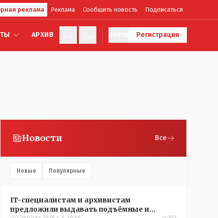
рная реклама
Реклама
Сообщить новость
Подписаться
КТЫ
АРХИВ
Войти
Регистрация
Новости
Все
Новые
Популярные
IT-специалистам и архивистам
предложили выдавать подъёмные и