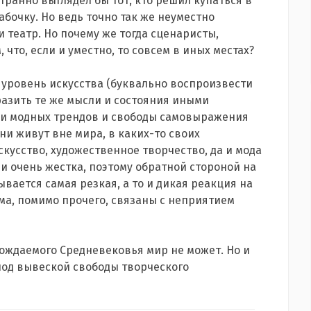
транно выглядел бы тот, кто решил купаться в
абочку. Но ведь точно так же неуместно
 театр. Но почему же тогда сценаристы,
что, если и уместно, то совсем в иных местах?
т уровень искусства (буквально воспроизвести
разить те же мысли и состояния иными
таи модных трендов и свободы самовыражения
ни живут вне мира, в каких-то своих
кусство, художественное творчество, да и мода
и очень жестка, поэтому обратной стороной на
ается самая резкая, а то и дикая реакция на
ма, помимо прочего, связаны с неприятием
рождаемого Средневековья мир не может. Но и
под вывеской свободы творческого