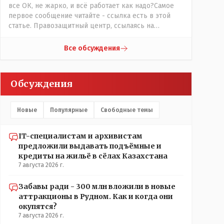
все ОК, не жарко, и всё работает как надо?Самое
первое сообщение читайте - ссылка есть в этой
статье. Правозащитный центр, ссылаясь на
обсуждение сотрудников интерната в рабочем
чате, которые прислали ему в виде
Все обсуждения
аудиосообщений, пишет, что воспитатели долго
добивались установки кондиционеров в
помещениях, где есть дети, однако к настоящему
Обсуждения
времени их установили только в помещениях,
предназначенных для административно-
управленческого персонала. И Также в каждой
Новые
Популярные
Свободные темы
группе установлены кондиционеры, питьевой и
температурный режимы, которые взяты на особый
контроль, учитывая погодные условия в это лето.
IT-специалистам и архивистам
Мы решили. что это - противоречие. Вы считаете
предложили выдавать подъёмные и
иначе?
кредиты на жильё в сёлах Казахстана
7 августа 2026 г.
Забавы ради - 300 млн вложили в новые
аттракционы в Рудном. Как и когда они
окупятся?
7 августа 2026 г.