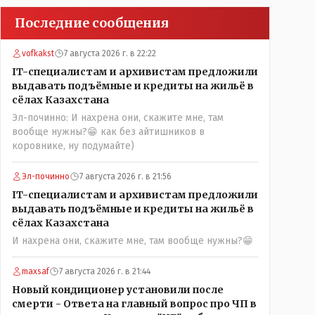
Последние сообщения
vofkakst
7 августа 2026 г. в 22:22
IT-специалистам и архивистам предложили
выдавать подъёмные и кредиты на жильё в
сёлах Казахстана
Эл-починно: И нахрена они, скажите мне, там
вообще нужны?😁 как без айтишников в
коровнике, ну подумайте)
Эл-починно
7 августа 2026 г. в 21:56
IT-специалистам и архивистам предложили
выдавать подъёмные и кредиты на жильё в
сёлах Казахстана
И нахрена они, скажите мне, там вообще нужны?😁
maxsaf
7 августа 2026 г. в 21:44
Новый кондиционер установили после
смерти - Ответа на главный вопрос про ЧП в