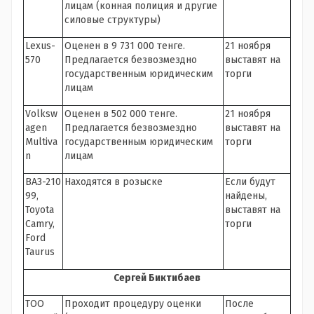
лицам (конная полиция и другие
силовые структуры)
Lexus-
Оценен в 9 731 000 тенге.
21 ноября
570
Предлагается безвозмездно
выставят на
государственным юридическим
торги
лицам
Volksw
Оценен в 502 000 тенге.
21 ноября
agen
Предлагается безвозмездно
выставят на
Multiva
государственным юридическим
торги
n
лицам
ВАЗ-210
Находятся в розыске
Если будут
99,
найдены,
Toyota
выставят на
Camry,
торги
Ford
Taurus
Сергей Биктибаев
ТОО
Проходит процедуру оценки
После