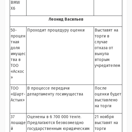
BMW
Х6
Леонид Васильев
50-
Проходит процедуру оценки
Выставят на
процен
торги в
тная
случае
доля
отказа от
имущес
выкупа
тва в
вторым
ТОО
учредителем
«Аскос
»
ТОО
В процессе передачи
После
«Шарт-
департаменту госимущества
оценки будет
Астык»
выставлено
на торги
37
Оценены в 6 700 000 тенге.
21 ноября
лошаде
Предлагаются безвозмездно
выставят на
й
государственным юридическим
торги