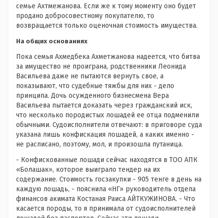
семье Ахтмежанова. Если же к тому моменту оно будет
продано добросовестному покупателю, то
возвращается только оценочная стоимость имущества.
На общих основаниях
Пока семья Ахмедбека Ахметжанова надеется, что битва
за имущество не проиграна, родственники Леонида
Васильева даже не пытаются вернуть свое, а
показывают, что судебные тяжбы для них - дело
принципа. Дочь осужденного бизнесмена Вера
Васильева пытается доказать через гражданский иск,
что несколько породистых лошадей ее отца подменили
обычными. Судоисполнители отвечают: в приговоре суда
указана лишь конфискация лошадей, а каких именно -
не расписано, поэтому, мол, и произошла путаница.
- Конфискованные лошади сейчас находятся в ТОО АПК
«Болашак», которое выиграло тендер на их
содержание. Стоимость госзакупки - 905 тенге в день на
каждую лошадь, - пояснила «НГ» руководитель отдела
финансов акимата Костаная Раиса АЙТКУЖИНОВА. - Что
касается породы, то я принимала от судоисполнителей