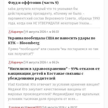
Флуд и оффтопик (часть 9)
saba: депутата который что то указывал бы
действующему президенту, нПочему не было: -
парламентский состав Верховного Совета , образца 1993
года, когда они НЕ УТВЕРЖДАЛИ некоторые Указы
Назарбаева, особенно в части выборов и перевыборов и
Карачун
9 августа 2026 г. в 06:33
некоторых вопросах внутренней политики, и тогда
Назарбай волевым Указом РАСПУСТИЛ этот бунтарский
Украина пообещала США не наносить удары по
состав. Имя - Серикболсын Абдильдин вам знакомо -
КТК – Bloomberg
юывший секретарь ЦК КП Казахстана , впоследствии -
Прямо "пообещала" или сказала "мы постараемся но там
депутат Верховного Совета и Мажлиса и Председатель
как получится"?
партии коммунстов- он в то время и после и причём
НЕОДНОКРАТНО, указывал и многократно на недостатки
Карачун
9 августа 2026 г. в 06:24
Назарбая и предлагал ему самому ДОБРОВОЛЬНО уйти с
"Нигилизм в здравоохранении" - 95% отказов от
поста Президента.
вакцинации детей в Костанае связаны с
убеждениями родителей
Vlad Kostanai: Кто отвечает за условия хранения вакцин?
Медики! Кто закупает качественные вакцины от
мировых производителей? Медики!Даже при идеальных
условиях тысячная доля процента от всех
вакцинированных может иметь плохие последствия от
родом из Шанхая2022
9 августа 2026 г. в 00:57