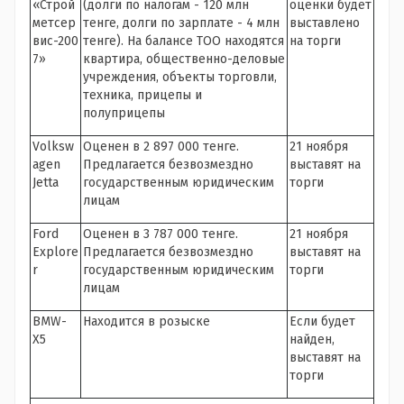
«Строй
(долги по налогам - 120 млн
оценки будет
метсер
тенге, долги по зарплате - 4 млн
выставлено
вис-200
тенге). На балансе ТОО находятся
на торги
7»
квартира, общественно-деловые
учреждения, объекты торговли,
техника, прицепы и
полуприцепы
Volksw
Оценен в 2 897 000 тенге.
21 ноября
agen
Предлагается безвозмездно
выставят на
Jetta
государственным юридическим
торги
лицам
Ford
Оценен в 3 787 000 тенге.
21 ноября
Explore
Предлагается безвозмездно
выставят на
r
государственным юридическим
торги
лицам
BMW-
Находится в розыске
Если будет
Х5
найден,
выставят на
торги