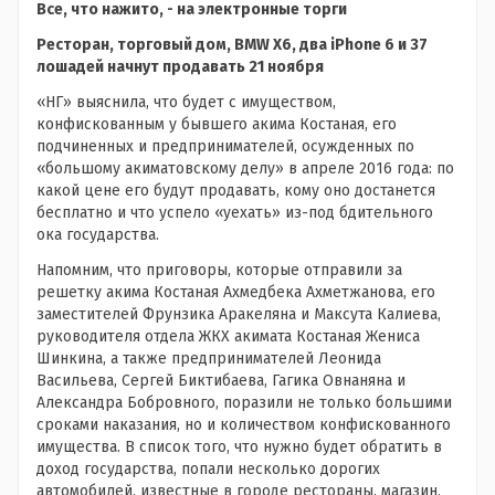
Все, что нажито, - на электронные торги
Ресторан, торговый дом, BMW Х6, два iPhone 6 и 37
лошадей начнут продавать 21 ноября
«НГ» выяснила, что будет с имуществом,
конфискованным у бывшего акима Костаная, его
подчиненных и предпринимателей, осужденных по
«большому акиматовскому делу» в апреле 2016 года: по
какой цене его будут продавать, кому оно достанется
бесплатно и что успело «уехать» из-под бдительного
ока государства.
Напомним, что приговоры, которые отправили за
решетку акима Костаная Ахмедбека Ахметжанова, его
заместителей Фрунзика Аракеляна и Максута Калиева,
руководителя отдела ЖКХ акимата Костаная Жениса
Шинкина, а также предпринимателей Леонида
Васильева, Сергей Биктибаева, Гагика Овнаняна и
Александра Бобровного, поразили не только большими
сроками наказания, но и количеством конфискованного
имущества. В список того, что нужно будет обратить в
доход государства, попали несколько дорогих
автомобилей, известные в городе рестораны, магазин,