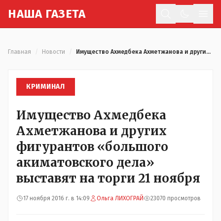
Н
АША
Г
АЗЕТА
Отк
Главная
/
Новости
/
Имущество Ахмедбека Ахметжанова и других фигурантов «большого акиматовского дела» выставят на торги 21 ноября
КРИМИНАЛ
Имущество Ахмедбека
Ахметжанова и других
фигурантов «большого
акиматовского дела»
выставят на торги 21 ноября
17 ноября 2016 г. в 14:09
Ольга ЛИХОГРАЙ
23070 просмотров