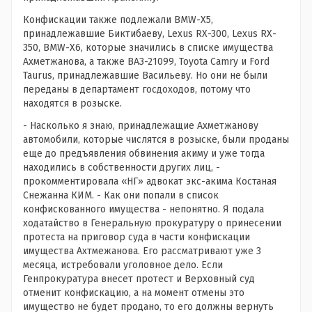
Конфискации также подлежали BMW-Х5,
принадлежавшие Биктибаеву, Lexus RX-300, Lexus RX-
350, BMW-Х6, которые значились в списке имущества
Ахметжанова, а также ВАЗ-21099, Toyota Camry и Ford
Taurus, принадлежавшие Васильеву. Но они не были
переданы в департамент госдоходов, потому что
находятся в розыске.
- Насколько я знаю, принадлежащие Ахметжанову
автомобили, которые числятся в розыске, были проданы
еще до предъявления обвинения акиму и уже тогда
находились в собственности других лиц, -
прокомментировала «НГ» адвокат экс-акима Костаная
Снежанна КИМ. - Как они попали в список
конфискованного имущества - непонятно. Я подала
ходатайство в Генеральную прокуратуру о принесении
протеста на приговор суда в части конфискации
имущества Ахтмежанова. Его рассматривают уже 3
месяца, истребовали уголовное дело. Если
Генпрокуратура внесет протест и Верховный суд
отменит конфискацию, а на момент отмены это
имущество не будет продано, то его должны вернуть