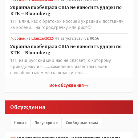
прививки. Бумага нужна как защита от дол.....бов не
дружащих с школьными курсами предметов, в
Украина пообещала США не наносить удары по
частности биологии и математики. Vlad Kostanai: Поэтому
КТК – Bloomberg
люди и отказываются и я в том числе своих не
111: Блин, нас с братской Россией украинцы поставили
прививал.Лично я вам и тем другим людям благодарен.
на колени.....на горох,гречку или рис?😊
Добровольные действия направленные на сокращение
частотности появления в популяции соответствующих
родом из Шанхая2022
9 августа 2026 г. в 00:56
комбинаций генов заслуживают благодарности. Мы и
Украина пообещала США не наносить удары по
без того основательно загубили нормальный
КТК – Bloomberg
естественный отбор.
111: наш русский мир нас не спасает, к которому
принадлежу и я.........хамелеоны известны своей
способностью менять окраску тела....
Все обсуждения
Обсуждения
Новые
Популярные
Свободные темы