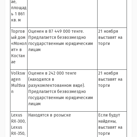
ае,
площад
ь 1 861
кв. м
Торгов
Оценен в 87 449 000 тенге.
21 ноября
ый дом
Предлагается безвозмездно
выставят на
«Монол
государственным юридическим
торги
ит» в
лицам
Костан
ае
Volksw
Оценен в 242 000 тенге
21 ноября
agen
(находился в
выставят на
Multiva
разукомлектованном виде).
торги
n
Предлагается безвозмездно
государственным юридическим
лицам
Lexus
Находятся в розыске
Если будут
RX-300,
найдены,
Lexus
выставят на
RX-350,
торги