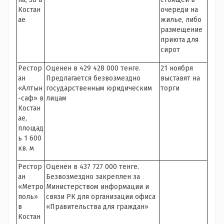
Костан
очереди на
ае
жилье, либо
размещение
приюта для
сирот
Рестор
Оценен в 429 428 000 тенге.
21 ноября
ан
Предлагается безвозмездно
выставят на
«Алтын
государственным юридическим
торги
-саф» в
лицам
Костан
ае,
площад
ь 1 600
кв. м
Рестор
Оценен в 437 727 000 тенге.
ан
Безвозмездно закреплен за
«Метро
Министерством информации и
поль»
связи РК для организации офиса
в
«Правительства для граждан»
Костан