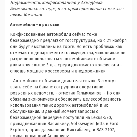
Недвижимость, конфискованная у Ахмедбека
Ахметжанова: коттедж, в котором проживала семья экс-
акима Костаная
Автомобили - в розыске
Конфискованные автомобили сейчас тоже
безвозмездно предлагают госструктурам, но с 21 ноября
они будут выставлены на торги. Но есть проблема: как
отмечают в департаменте госимущества, чиновникам не
разрешено пользоваться автомобилями с объемом
двигателя свыше 3 л, а среди движимого конфиската -
сплошь мощные кроссоверы и внедорожники.
- Автомобили с объемом двигателя свыше 3 л могут
взять себе на баланс сотрудники оперативно-
розыскных ведомств, - отметил Галымжанов. - Но они
обязаны экономически обосновать целесообразность
использования таких дорогих автомобилей и их
обслуживания. В данный момент запросы о
безвозмездной передаче поступили на Lexus-570,
принадлежавший Васильеву, Volkswagen Jetta и Ford
Explorer, принадлежавшие Биктибаеву, и ВАЗ-2107,
принадлежавший Аракеляну.