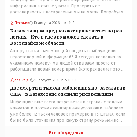
информации в статье указан. Проверить ее
достоверность в воскресенье мы не могли. Попробуем
уточнить в управлении здравоохранения
Лесовик
10 августа 2026 г. в 11:13
Казахстанцам предлагают провериться на рак
легких - Кто и где это может сделать в
Костанайской области
Автору статьи- зачем людей вводить в заблуждение
недостоверной информацией? Я сегодня позвонил по
указанному номеру- мы людей отрываем просто от
работы..дали новый номер врача (которая делает это
обследование и она также не записывает. Записывают к
abaika95
10 августа 2026 г. в 10:08
ней на прием только участковая медсестра, к которой и
необходимо обратиться! Короче гемор еще тот в
Две смерти и тысячи заболевших из-за салата в
ограниченное время..
США - в Казахстане оценили риск вспышки
Инфекция чаще всего встречается в странах с тёплым
климатом и плохими санитарными условиями. заболело
уже более 12 тысяч человек примерно в 15 штатах. если
бы не было уточнения про какую страну речь можно
было подумать про штаты индии или бразилии))
Все обсуждения