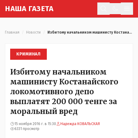
Н
АША
Г
АЗЕТА
Отк
Главная
/
Новости
/
Избитому начальником машинисту Костанайского локомотивного депо выплатят 200 000 тенге за моральный вред
КРИМИНАЛ
Избитому начальником
машинисту Костанайского
локомотивного депо
выплатят 200 000 тенге за
моральный вред
15 ноября 2016 г. в 15:30
Надежда КОВАЛЬСКАЯ
6331 просмотр