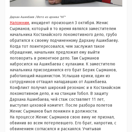
Дархан Ашикбаев /Фото из архива "НГ"
Напомним
, инцидент произошел 3 октября. Женис
Сырманов, который в то время являлся заместителем
начальника Костанайского локомотивного депо, грубо
обратился к своему подчиненному Дархану Ашикбаеву.
Когда тот поинтересовался, чем заслужил такое
обращение, начальник предложил ему выйти
поговорить в ремонтное депо. Там Сырманов
набросился на Ашикбаева с кулаками. К заместителю
начальника присоединился его брат Берик Сырманов,
работающий машинистом. Услышав крики, один из
сотрудников оттащил нападавших от Ашикбаева.
Конфликт получил широкий резонанс и в Костанайском
локомотивном депо, и на станции Тобол. В защиту
Дархана Ашикбаева, чей стаж составляет 11 лет,
выступил цеховой комитет. После разбора полетов
Женис Сырманов был понижен в должности.
На процессе Женис Сырманов свою вину не признал,
обвинив во всем потерпевшего. Его брат, напротив, с
обвинением согласился и раскаялся. Учитывая