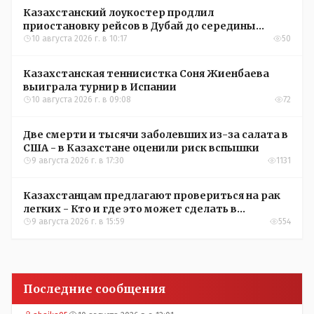
Казахстанский лоукостер продлил
приостановку рейсов в Дубай до середины
сентября
10 августа 2026 г. в 10:17
50
Казахстанская теннисистка Соня Жиенбаева
выиграла турнир в Испании
10 августа 2026 г. в 09:08
72
Две смерти и тысячи заболевших из-за салата в
США - в Казахстане оценили риск вспышки
9 августа 2026 г. в 17:30
1131
Казахстанцам предлагают провериться на рак
легких - Кто и где это может сделать в
Костанайской области
9 августа 2026 г. в 15:59
554
Последние сообщения