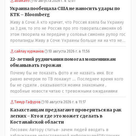
abaika95
10 августа 2026 г. в 12:01
Украина пообещала США не наносить удары по
КТК – Bloomberg
Живу в Сочи: А кто кричит, что Россия взяла бы Украину
за 3 дня, то это не Россия про это говорила.симонян об
этом гвоорила на передаче у соловья симонян рупор гос
пропаганды Живу в Сочи: Украины больше ни на что не
хватает, кроме как бить беспилотниками,а зачем что-то
сайлау курманов
10 августа 2026 г. в 11:56
выдумывать если это средство действенно? россия вон
орешникам по какимто сараям и гаражам бьет тратя
22-летний рудничанин помогал мошенникам
млрды (точнее скрывая что тратит сама разворовывает)
обманывать горожан
украина копеешными дронами которыми дети могут
Почему бы не показать фото и не назвать имя. Все
управлять устраивает сафари на штурмовиков вс рф от
равно вечером по ТВ покажут .... Последнее время кого
чего очень жутко дроны китацы за копееки соберут
бы не судили , оказываются моими знакомыми ,
хоть миллион а где мужиков взять в русских селениях
подобные новости читаю с тревожными ожиданиями
на каждый дрон?
Тимур Гафуров
10 августа 2026 г. в 11:17
Казахстанцам предлагают провериться на рак
легких - Кто и где это может сделать в
Костанайской области
Лесовик: Автору статьи- зачем людей вводить в
заблуждение недостоверной информацией?Источник