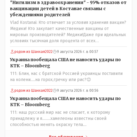
"Нигилизм в здравоохранении" - 95% отказов от
поста Президента.
вакцинации детей в Костанае связаны с
убеждениями родителей
Vlad Kostanai: Кто отвечает за условия хранения вакцин?
Медики! Кто закупает качественные вакцины от
мировых производителей? Медики!Даже при идеальных
условиях тысячная доля процента от всех
вакцинированных может иметь плохие последствия от
родом из Шанхая2022
9 августа 2026 г. в 00:57
прививки. Бумага нужна как защита от дол.....бов не
дружащих с школьными курсами предметов, в
Украина пообещала США не наносить удары по
частности биологии и математики. Vlad Kostanai: Поэтому
КТК – Bloomberg
люди и отказываются и я в том числе своих не
111: Блин, нас с братской Россией украинцы поставили
прививал.Лично я вам и тем другим людям благодарен.
на колени.....на горох,гречку или рис?😊
Добровольные действия направленные на сокращение
частотности появления в популяции соответствующих
родом из Шанхая2022
9 августа 2026 г. в 00:56
комбинаций генов заслуживают благодарности. Мы и
Украина пообещала США не наносить удары по
без того основательно загубили нормальный
КТК – Bloomberg
естественный отбор.
111: наш русский мир нас не спасает, к которому
принадлежу и я.........хамелеоны известны своей
способностью менять окраску тела....