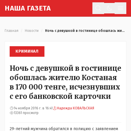
Н
АША
Г
АЗЕТА
Отк
Главная
/
Новости
/
Ночь с девушкой в гостинице обошлась жителю Костаная в 170 000 тенге, исчезнувших с его банковской карточки
КРИМИНАЛ
Ночь с девушкой в гостинице
обошлась жителю Костаная
в 170 000 тенге, исчезнувших
с его банковской карточки
14 ноября 2016 г. в 16:41
Надежда КОВАЛЬСКАЯ
13361 просмотр
29-летний мужчина обратился в полицию с заявлением