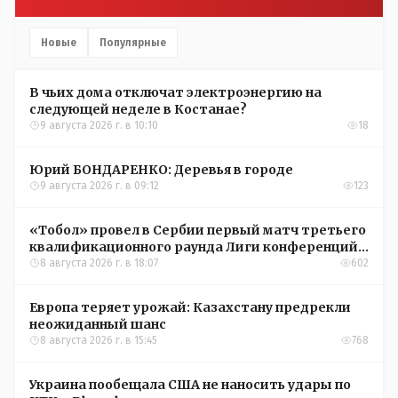
Новые
Популярные
В чьих дома отключат электроэнергию на
следующей неделе в Костанае?
9 августа 2026 г. в 10:10
18
Юрий БОНДАРЕНКО: Деревья в городе
9 августа 2026 г. в 09:12
123
«Тобол» провел в Сербии первый матч третьего
квалификационного раунда Лиги конференций
УЕФА
8 августа 2026 г. в 18:07
602
Европа теряет урожай: Казахстану предрекли
неожиданный шанс
8 августа 2026 г. в 15:45
768
Украина пообещала США не наносить удары по