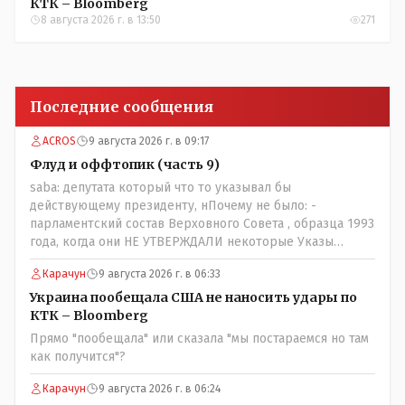
КТК – Bloomberg
8 августа 2026 г. в 13:50
271
Последние сообщения
ACROS
9 августа 2026 г. в 09:17
Флуд и оффтопик (часть 9)
saba: депутата который что то указывал бы
действующему президенту, нПочему не было: -
парламентский состав Верховного Совета , образца 1993
года, когда они НЕ УТВЕРЖДАЛИ некоторые Указы
Назарбаева, особенно в части выборов и перевыборов и
Карачун
9 августа 2026 г. в 06:33
некоторых вопросах внутренней политики, и тогда
Назарбай волевым Указом РАСПУСТИЛ этот бунтарский
Украина пообещала США не наносить удары по
состав. Имя - Серикболсын Абдильдин вам знакомо -
КТК – Bloomberg
юывший секретарь ЦК КП Казахстана , впоследствии -
Прямо "пообещала" или сказала "мы постараемся но там
депутат Верховного Совета и Мажлиса и Председатель
как получится"?
партии коммунстов- он в то время и после и причём
НЕОДНОКРАТНО, указывал и многократно на недостатки
Карачун
9 августа 2026 г. в 06:24
Назарбая и предлагал ему самому ДОБРОВОЛЬНО уйти с