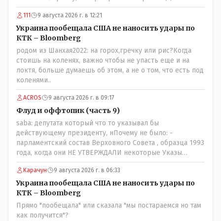
к Трампу. Ну и западные страны тем более, которые
111
9 августа 2026 г. в 12:21
предоставляли Зеленскому убежище, чтоб он бежал и
которые развернулись потом на 180 или 360 градусов,
Украина пообещала США не наносить удары по
посмотрев на того, как он не сдался, но ты же там сам
КТК – Bloomberg
живешь и многое знаешь о тех, на кого работаешь.. Это
родом из Шанхая2022: на горох,гречку или рис?Когда
просто прагматизм и ничего личного. Победим мы, они
стоишь на коленях, важно чтобы не упасть еще и на
встанут под нас и наоборот и все это понимают..
локтя, больше думаешь об этом, а не о том, что есть под
коленями..
ACROS
9 августа 2026 г. в 09:17
Флуд и оффтопик (часть 9)
saba: депутата который что то указывал бы
действующему президенту, нПочему не было: -
парламентский состав Верховного Совета , образца 1993
года, когда они НЕ УТВЕРЖДАЛИ некоторые Указы
Назарбаева, особенно в части выборов и перевыборов и
Карачун
9 августа 2026 г. в 06:33
некоторых вопросах внутренней политики, и тогда
Назарбай волевым Указом РАСПУСТИЛ этот бунтарский
Украина пообещала США не наносить удары по
состав. Имя - Серикболсын Абдильдин вам знакомо -
КТК – Bloomberg
юывший секретарь ЦК КП Казахстана , впоследствии -
Прямо "пообещала" или сказала "мы постараемся но там
депутат Верховного Совета и Мажлиса и Председатель
как получится"?