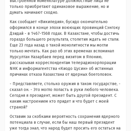
выстроенной номенклатуре должностные лица не
только приобретают одинаковое выражение, но и
думать начинают сходно.
Как сообщает «Википедия», бусидо окончательно
оформился в конце эпохи воюющих провинций Сэнгоку
Дзидай - в 1467-1568 годах. В Казахстане, чтобы достичь
гораздо большего результата, столетия ждать не стали.
Еще 23 года назад о такой монолитности мы могли
только мечтать. Как раз об этих временах вспоминал
Нурсултан Назарбаев перед визитом в Японию,
рассказывая корреспондентам телерадиокорпорации
NHK и информагентства «Киодо Цусин» об истинных
причинах отказа Казахстана от ядерных боеголовок.
- Представляете, столько оружия в таком государстве, -
сказал он. - Это могло попасть в руки любого человека.
Сегодня я президент, может быть другой президент. С
каким настроением кто придет и что будет с моей
страной?
Оставим за скобками вероятность сохранения ядерного
потенциала в случае, если бы наш первый президент
уже тогда знал, что народ будет просить его остаться на