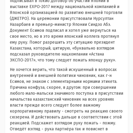
подписывал в Токио Договор об участии Японии в
выставке EXPO-2017 между национальной компанией и
Японской организацией по развитию внешней торговли
(ДЖЕТРО). На церемонии присутствовали Нурсултан
Назарбаев и премьер-министр Японии Синдзо Абэ.
Документ Есимов подписал и хотел уже вернуться на
свое место, но в это время японский коллега протянул
ему руку. Помог разрешить эту ситуацию президент
Казахстана, который, цитирую, «буквально взглядом
подсказал руководителю нацкомпании «Астана
ЭКСПО-2017», что тому следует пожать японцу руку».
Не хочется верить, что такой искушенный в вопросах
внутренней и внешней политики чиновник, как г-н
Есимов, не знаком с элементарными нормами этикета.
Причина конфуза, скорее, в другом: при совершении
любого мало-мальски значимого поступка в присутствии
начальства казахстанский чиновник на всех уровнях
власти прежде всего следует более важному
корпоративному правилу - смотреть на реакцию своего
сюзерена. И действовать дальше в соответствии с этой
реакцией. Подскажет взглядом руку пожать - пожму.
Отведёт взгляд - рука партнёра так и повиснет в