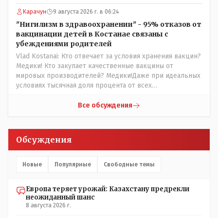
партии коммунстов- он в то время и после и причём
НЕОДНОКРАТНО, указывал и многократно на недостатки
Карачун
9 августа 2026 г. в 06:24
Назарбая и предлагал ему самому ДОБРОВОЛЬНО уйти с
"Нигилизм в здравоохранении" - 95% отказов от
поста Президента.
вакцинации детей в Костанае связаны с
убеждениями родителей
Vlad Kostanai: Кто отвечает за условия хранения вакцин?
Медики! Кто закупает качественные вакцины от
мировых производителей? Медики!Даже при идеальных
условиях тысячная доля процента от всех
вакцинированных может иметь плохие последствия от
прививки. Бумага нужна как защита от дол.....бов не
Все обсуждения
дружащих с школьными курсами предметов, в
частности биологии и математики. Vlad Kostanai: Поэтому
люди и отказываются и я в том числе своих не
Обсуждения
прививал.Лично я вам и тем другим людям благодарен.
Добровольные действия направленные на сокращение
частотности появления в популяции соответствующих
Новые
Популярные
Свободные темы
комбинаций генов заслуживают благодарности. Мы и
без того основательно загубили нормальный
Европа теряет урожай: Казахстану предрекли
естественный отбор.
неожиданный шанс
8 августа 2026 г.