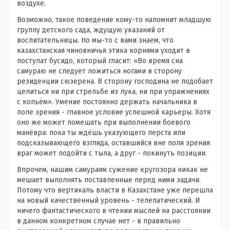
воздухе.
Возможно, такое поведение кому-то напомнит младшую
группу детского сада, ждущую указаний от
воспитательницы. Но мы-то с вами знаем, что
казахстанская чиновничья этика корнями уходит в
постулат бусидо, который гласит: «Во время сна
самураю не следует ложиться ногами в сторону
резиденции сюзерена. В сторону господина не подобает
целиться ни при стрельбе из лука, ни при упражнениях
с копьём». Умение постоянно держать начальника в
поле зрения - главное условие успешной карьеры. Хотя
оно же может помешать при выполнении боевого
манёвра: пока ты ждёшь указующего перста или
подсказывающего взгляда, оставшийся вне поля зрения
враг может подойти с тыла, а друг - покинуть позиции.
Впрочем, нашим самураям сужение кругозора никак не
мешает выполнять поставленные перед ними задачи.
Потому что вертикаль власти в Казахстане уже перешла
на новый качественный уровень - телепатический. И
ничего фантастического в чтении мыслей на расстоянии
в данном конкретном случае нет - в правильно