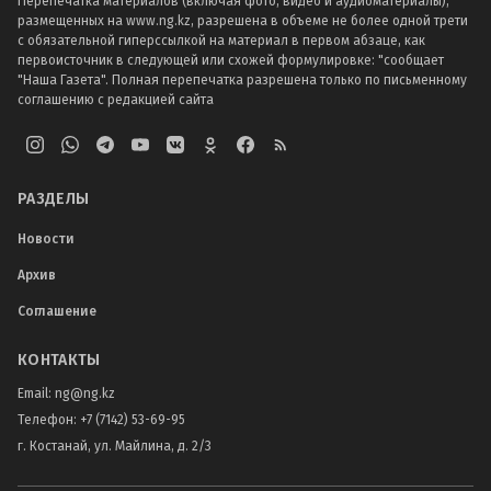
Перепечатка материалов (включая фото, видео и аудиоматериалы),
размещенных на www.ng.kz, разрешена в объеме не более одной трети
с обязательной гиперссылкой на материал в первом абзаце, как
первоисточник в следующей или схожей формулировке: "сообщает
"Наша Газета". Полная перепечатка разрешена только по письменному
соглашению с редакцией сайта
РАЗДЕЛЫ
Новости
Архив
Соглашение
КОНТАКТЫ
Email:
ng@ng.kz
Телефон
:
+7 (7142) 53-69-95
г. Костанай, ул. Майлина, д. 2/3